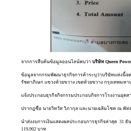
จากการสืบค้นข้อมูลออนไลน์พบว่า
บริษัท
Queen Powe
ข้อมูลจากกรมพัฒนาธุรกิจการค้าระบุว่าบริษัทแห่งนี้จดทะ
รัชดาภิเษก แขวงห้วยขวาง เขตห้วยขวาง กรุงเทพมหา
แจ้งประกอบธุรกิจกิจกรรมประกอบกิจการโรงงานอุตสาหก
ปรากฎชื่อ นายวิทวัส วิภากุล และนายเฉลิมโชค ณ พัทล
นำส่งงบการเงินแสดงผลประกอบการธุรกิจล่าสุด 31 ธันว
119,902 บาท