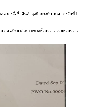
กข้อตกลงสั่งซื้อสินค้าถุงมือยางกับ อคส. ล
งวันที่ 1
ารฟอรั่ม ถนนรัชดาภิเษก แขวงห้วยขวาง เขตห้วยขวาง