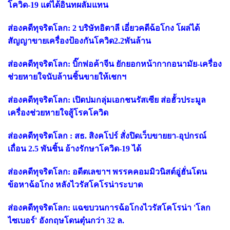
โควิด-19 แต่ได้อินทผลัมแทน
ส่องคดีทุจริตโลก: 2 บริษัทอิตาลี เอี่ยวคดีฉ้อโกง โผล่ได้
สัญญาขายเครื่องป้องกันโควิด2.2พันล้าน
ส่องคดีทุจริตโลก: บิ๊กพ่อค้าจีน ยักยอกหน้ากากอนามัย-เครื่อง
ช่วยหายใจนับล้านชิ้นขายให้เชกฯ
ส่องคดีทุจริตโลก: เปิดปมกลุ่มเอกชนรัสเซีย ส่อฮั้วประมูล
เครื่องช่วยหายใจสู้โรคโควิด
ส่องคดีทุจริตโลก : สธ. สิงคโปร์ สั่งปิดเว็บขายยา-อุปกรณ์
เถื่อน 2.5 พันชิ้น อ้างรักษาโควิด-19 ได้
ส่องคดีทุจริตโลก: อดีตเลขาฯ พรรคคอมมิวนิสต์อู่ฮั่นโดน
ข้อหาฉ้อโกง หลังไวรัสโคโรน่าระบาด
ส่องคดีทุจริตโลก: แฉขบวนการฉ้อโกงไวรัสโคโรน่า 'โลก
ไซเบอร์' อังกฤษโดนตุ๋นกว่า 32 ล.