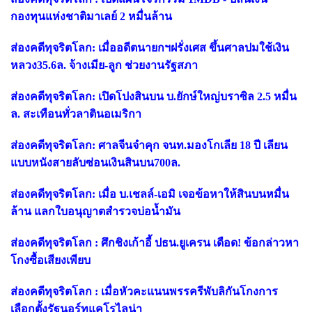
กองทุนแห่งชาติมาเลย์ 2 หมื่นล้าน
ส่องคดีทุจริตโลก: เมื่ออดีตนายกฯฝรั่งเศส ขึ้นศาลปมใช้เงิน
หลวง35.6ล. จ้างเมีย-ลูก ช่วยงานรัฐสภา
ส่องคดีทุจริตโลก: เปิดโปงสินบน บ.ยักษ์ใหญ่บราซิล 2.5 หมื่น
ล. สะเทือนทั่วลาตินอเมริกา
ส่องคดีทุจริตโลก: ศาลจีนจำคุก จนท.มองโกเลีย 18 ปี เลียน
แบบหนังสายลับซ่อนเงินสินบน700ล.
ส่องคดีทุจริตโลก: เมื่อ บ.เชลล์-เอมิ เจอข้อหาให้สินบนหมื่น
ล้าน แลกใบอนุญาตสำรวจบ่อน้ำมัน
ส่องคดีทุจริตโลก : ศึกชิงเก้าอี้ ปธน.ยูเครน เดือด! ข้อกล่าวหา
โกงซื้อเสียงเพียบ
ส่องคดีทุจริตโลก : เมื่อหัวคะแนนพรรครีพับลิกันโกงการ
เลือกตั้งรัฐนอร์ทแคโรไลน่า