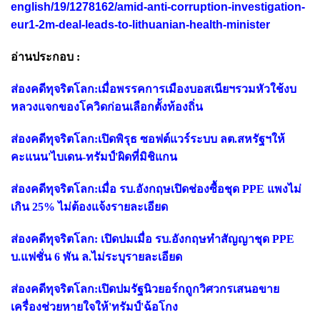
english/19/1278162/amid-anti-corruption-investigation-
eur1-2m-deal-leads-to-lithuanian-health-minister
อ่านประกอบ :
ส่องคดีทุจริตโลก:เมื่อพรรคการเมืองบอสเนียฯรวมหัวใช้งบ
หลวงแจกของโควิดก่อนเลือกตั้งท้องถิ่น
ส่องคดีทุจริตโลก:เปิดพิรุธ ซอฟต์แวร์ระบบ ลต.สหรัฐฯให้
คะแนน'ไบเดน-ทรัมป์'ผิดที่มิชิแกน
ส่องคดีทุจริตโลก:เมื่อ รบ.อังกฤษเปิดช่องซื้อชุด PPE แพงไม่
เกิน 25% ไม่ต้องแจ้งรายละเอียด
ส่องคดีทุจริตโลก: เปิดปมเมื่อ รบ.อังกฤษทำสัญญาชุด PPE
บ.แฟชั่น 6 พัน ล.ไม่ระบุรายละเอียด
ส่องคดีทุจริตโลก:เปิดปมรัฐนิวยอร์กถูกวิศวกรเสนอขาย
เครื่องช่วยหายใจให้'ทรัมป์'ฉ้อโกง