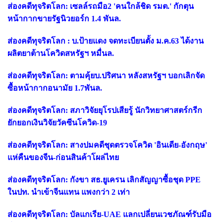
ส่องคดีทุจริตโลก: เซลล์รถมือ2 'คนใกล้ชิด รมต.' กักตุน
หน้ากากขายรัฐนิวยอร์ก 1.4 พันล.
ส่องคดีทุจริตโลก : บ.ป้ายแดง จดทะเบียนตั้ง ม.ค.63 ได้งาน
ผลิตยาต้านโควิดสหรัฐฯ หมื่นล.
ส่องคดีทุจริตโลก: ตามคุ้ยบ.ปริศนา หลังสหรัฐฯ บอกเลิกจัด
ซื้อหน้ากากอนามัย 1.7พันล.
ส่องคดีทุจริตโลก: สภาวิจัยยุโรปเสียรู้ นักวิทยาศาสตร์กรีก
ยักยอกเงินวิจัยวัคซีนโควิด-19
ส่องคดีทุจริตโลก: สางปมคดีชุดตรวจโควิด 'อินเดีย-อังกฤษ'
แห่คืนของจีน-ก่อนสินค้าโผล่ไทย
ส่องคดีทุจริตโลก: กังขา สธ.ยูเครน เลิกสัญญาซื้อชุด PPE
ในปท. นำเข้าจีนแทน แพงกว่า 2 เท่า
ส่องคดีทุจริตโลก: บัลแกเรีย-UAE แลกเปลี่ยนเวชภัณฑ์รับมือ