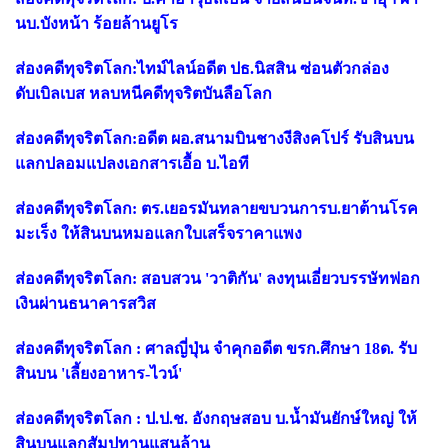
นบ.บังหน้า ร้อยล้านยูโร
ส่องคดีทุจริตโลก:ไทม์ไลน์อดีต ปธ.นิสสิน ซ่อนตัวกล่อง
ดับเบิลเบส หลบหนีคดีทุจริตบันลือโลก
ส่องคดีทุจริตโลก:อดีต ผอ.สนามบินชางงีสิงคโปร์ รับสินบน
แลกปลอมแปลงเอกสารเอื้อ บ.ไอที
ส่องคดีทุจริตโลก: ตร.เยอรมันทลายขบวนการบ.ยาต้านโรค
มะเร็ง ให้สินบนหมอแลกใบเสร็จราคาแพง
ส่องคดีทุจริตโลก: สอบสวน 'วาติกัน' ลงทุนเอี่ยวบรรษัทฟอก
เงินผ่านธนาคารสวิส
ส่องคดีทุจริตโลก : ศาลญี่ปุ่น จำคุกอดีต ขรก.ศึกษา 18ด. รับ
สินบน 'เลี้ยงอาหาร-ไวน์'
ส่องคดีทุจริตโลก : ป.ป.ช. อังกฤษสอบ บ.น้ำมันยักษ์ใหญ่ ให้
สินบนแลกสัมปทานแสนล้าน