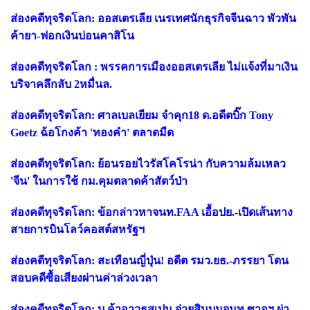
ส่องคดีทุจริตโลก: ออสเตรเลีย เนรเทศนักธุรกิจจีนฉาว พัวพัน
ค้ายา-ฟอกเงินบ่อนคาสิโน
ส่องคดีทุจริตโลก : พรรคการเมืองออสเตรเลีย ไม่แจ้งที่มาเงิน
บริจาคลึกลับ 2หมื่นล.
ส่องคดีทุจริตโลก: ศาลเบลเยียม จำคุก18 ด.อดีตบิ๊ก Tony
Goetz ฉ้อโกงค้า 'ทองคำ' ตลาดมืด
ส่องคดีทุจริตโลก: ย้อนรอยไวรัสโคโรน่า กับความล้มเหลว
'จีน' ในการใช้ กม.คุมตลาดค้าสัตว์ป่า
ส่องคดีทุจริตโลก: ข้อกล่าวหาจนท.FAA เอื้อปย.-เปิดเส้นทาง
สายการบินโลว์คอสต์สหรัฐฯ
ส่องคดีทุจริตโลก: สะเทือนญี่ปุ่น! อดีต รมว.ยธ.-ภรรยา โดน
สอบคดีซื้อเสียงผ่านค่าล่วงเวลา
ส่องคดีทุจริตโลก: บ.ค้าอาวุธสเปน จ่ายสินบนจนท.ซาอุฯ ผ่า