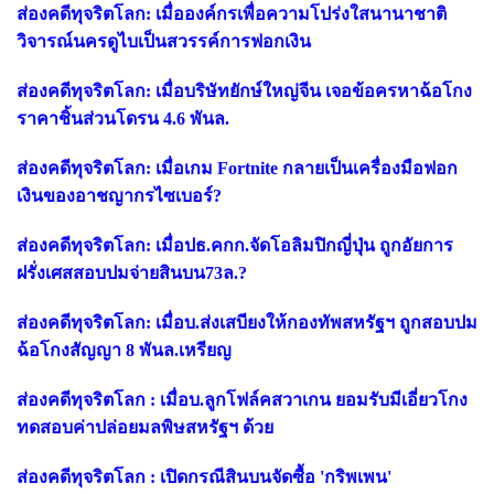
ส่องคดีทุจริตโลก: เมื่อองค์กรเพื่อความโปร่งใสนานาชาติ
วิจารณ์นครดูไบเป็นสวรรค์การฟอกเงิน
ส่องคดีทุจริตโลก: เมื่อบริษัทยักษ์ใหญ่จีน เจอข้อครหาฉ้อโกง
ราคาชิ้นส่วนโดรน 4.6 พันล.
ส่องคดีทุจริตโลก: เมื่อเกม Fortnite กลายเป็นเครื่องมือฟอก
เงินของอาชญากรไซเบอร์?
ส่องคดีทุจริตโลก: เมื่อปธ.คกก.จัดโอลิมปิกญี่ปุ่น ถูกอัยการ
ฝรั่งเศสสอบปมจ่ายสินบน73ล.?
ส่องคดีทุจริตโลก: เมื่อบ.ส่งเสบียงให้กองทัพสหรัฐฯ ถูกสอบปม
ฉ้อโกงสัญญา 8 พันล.เหรียญ
ส่องคดีทุจริตโลก : เมื่อบ.ลูกโฟล์คสวาเกน ยอมรับมีเอี่ยวโกง
ทดสอบค่าปล่อยมลพิษสหรัฐฯ ด้วย
ส่องคดีทุจริตโลก : เปิดกรณีสินบนจัดซื้อ 'กริพเพน'