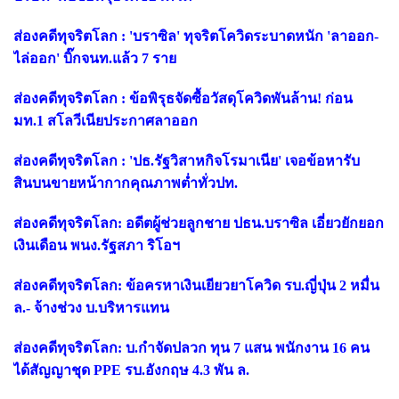
ส่องคดีทุจริตโลก : 'บราซิล' ทุจริตโควิดระบาดหนัก 'ลาออก-
ไล่ออก' บิ๊กจนท.แล้ว 7 ราย
ส่องคดีทุจริตโลก : ข้อพิรุธจัดซื้อวัสดุโควิดพันล้าน! ก่อน
มท.1 สโลวีเนียประกาศลาออก
ส่องคดีทุจริตโลก : 'ปธ.รัฐวิสาหกิจโรมาเนีย' เจอข้อหารับ
สินบนขายหน้ากากคุณภาพต่ำทั่วปท.
ส่องคดีทุจริตโลก: อดีตผู้ช่วยลูกชาย ปธน.บราซิล เอี่ยวยักยอก
เงินเดือน พนง.รัฐสภา ริโอฯ
ส่องคดีทุจริตโลก: ข้อครหาเงินเยียวยาโควิด รบ.ญี่ปุ่น 2 หมื่น
ล.- จ้างช่วง บ.บริหารแทน
ส่องคดีทุจริตโลก: บ.กำจัดปลวก ทุน 7 แสน พนักงาน 16 คน
ได้สัญญาชุด PPE รบ.อังกฤษ 4.3 พัน ล.