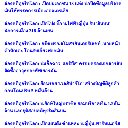
ส่องคดีทุจริตโลก : เปิดปมเอกชน 13 แห่ง ปกปิดข้อมูลบริจาค
เงินให้พรรคการเมืองออสเตรเลีย
ส่องคดีทุจริตโลก: เปิดโปง บิ๊ก บ.ไฟฟ้าญี่ปุ่น รับ 'สินบน'
นักการเมือง 318 ล้านเยน
ส่องคดีทุจริตโลก : อดีต ผจก.สโมสรอันเดอร์เลชท์ -นายหน้า
ค้านักเตะ โดนจับเอี่ยวฟอกเงิน
ส่องคดีทุจริตโลก: ปมอื้อฉาว 'แอร์บัส' ครอบครองเอกสารลับ
จัดซื้ออาวุธกองทัพเยอรมัน
ส่องคดีทุจริตโลก: ย้อนรอย 'เวลส์ฟาร์โก' สร้างบัญชีผีลูกค้า
ก่อนโดนปรับ 5 หมื่นล้าน
ส่องคดีทุจริตโลก: บ.ยักษ์ใหญ่บราซิล ยอมบริจาคเงิน 1.5พัน
ล้าน แลกยุติสอบคดีทุจริตสินบน
ส่องคดีทุจริตโลก: เปิดแผนผัง ชำแหละ บ.ญี่ปุ่น-พาร์ทเนอร์ส