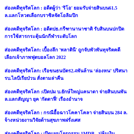
ส่องคดีทุจริตโลก : อดีตผู้ว่า 'ริโอ' ยอมรับจ่ายสินบน61.5
ล.แลกโหวตเลือกบราซิลจัดโอลิมปิก
ส่องคดีทุจริตโลก : อดีตปธ.กรีฑานานาชาติ รับสินบนปกปิด
การใช้สารกระตุ้นนักกีฬาระดับโลก
ส่องคดีทุจริตโลก: เบื้องลึก 'พลาตินี' ถูกจับพัวพันทุจริตคดี
เลือกเจ้าภาพฟุตบอลโลก 2022
ส่องคดีทุจริตโลก: เรือขนธนบัตร2.4พันล้าน ‘ล่องหน’ ปริศนา
รบ.ไลบีเรียป่วน สั่งตามล่าคืน
ส่องคดีทุจริตโลก :เปิดปม บ.ยักษ์ใหญ่แคนาดา จ่ายสินบนพัน
ล.แลกสัญญา ยุค 'กัดดาฟี่' เรืองอำนาจ
ส่องคดีทุจริตโลก : กรณีอื้อฉาวโคคาโคลา จ่ายสินบน 284 ล.
จ้างหน่วยงานวิจัยด้านสุขภาพฝรั่งเศส
ส่องคดีทุจริตโลก : เปิดแผนโจรกรรม 1MDB - ปล้นเงิน