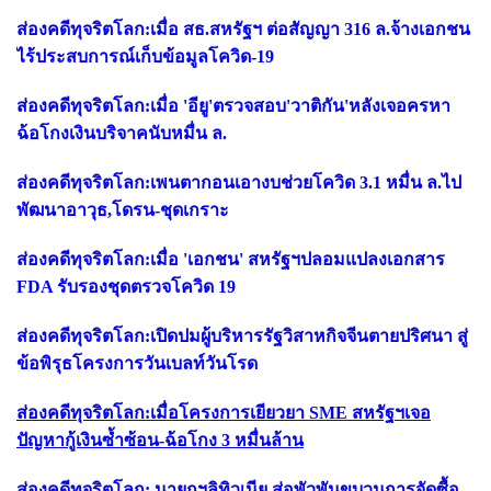
ส่องคดีทุจริตโลก:เมื่อ สธ.สหรัฐฯ ต่อสัญญา 316 ล.จ้างเอกชน
ไร้ประสบการณ์เก็บข้อมูลโควิด-19
ส่องคดีทุจริตโลก:เมื่อ 'อียู'ตรวจสอบ'วาติกัน'หลังเจอครหา
ฉ้อโกงเงินบริจาคนับหมื่น ล.
ส่องคดีทุจริตโลก:เพนตากอนเอางบช่วยโควิด 3.1 หมื่น ล.ไป
พัฒนาอาวุธ,โดรน-ชุดเกราะ
ส่องคดีทุจริตโลก:เมื่อ 'เอกชน' สหรัฐฯปลอมแปลงเอกสาร
FDA รับรองชุดตรวจโควิด 19
ส่องคดีทุจริตโลก:เปิดปมผู้บริหารรัฐวิสาหกิจจีนตายปริศนา สู่
ข้อพิรุธโครงการวันเบลท์วันโรด
ส่องคดีทุจริตโลก:เมื่อโครงการเยียวยา SME สหรัฐฯเจอ
ปัญหากู้เงินซ้ำซ้อน-ฉ้อโกง 3 หมื่นล้าน
ส่องคดีทุจริตโลก: นายกฯลิทิวเนีย ส่อพัวพันขบวนการจัดซื้อ