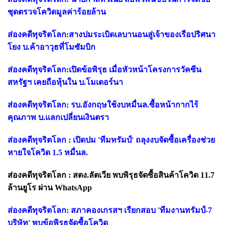
ชุดตรวจโควิดมูลค่าร้อยล้าน
ส่องคดีทุจริตโลก:สางปมระเบิดเลบานอนสู่เจ้าของเรือปริศนา
โยง บ.ค้าอาวุธที่โมซัมบิก
ส่องคดีทุจริตโลก:เปิดข้อพิรุธ เมื่อหัวหน้าโครงการวัคซีน
สหรัฐฯ เคยถือหุ้นใน บ.โมเดอร์นา
ส่องคดีทุจริตโลก: รบ.อังกฤษใช้งบหมื่นล.ซื้อหน้ากากไร้
คุณภาพ บ.แลกเปลี่ยนเงินตรา
ส่องคดีทุจริตโลก : เปิดปม 'ทีมทรัมป์' ถลุงงบจัดซื้อเครื่องช่วย
หายใจโควิด 1.5 หมื่นล.
ส่องคดีทุจริตโลก : สตง.ลัตเวีย พบพิรุธจัดซื้อสินค้าโควิด 11.7
ล้านยูโร ผ่าน WhatsApp
ส่องคดีทุจริตโลก: สภาคองเกรสฯ เรียกสอบ 'ทีมงานทรัมป์-7
บริษัท' พบข้อพิรุธจัดซื้อโควิด