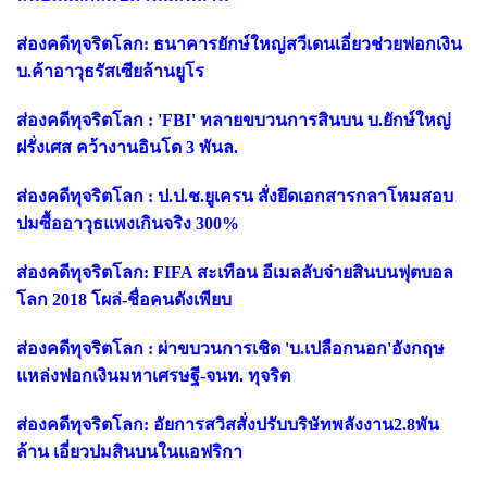
ส่องคดีทุจริตโลก: ธนาคารยักษ์ใหญ่สวีเดนเอี่ยวช่วยฟอกเงิน
บ.ค้าอาวุธรัสเซียล้านยูโร
ส่องคดีทุจริตโลก : 'FBI' ทลายขบวนการสินบน บ.ยักษ์ใหญ่
ฝรั่งเศส คว้างานอินโด 3 พันล.
ส่องคดีทุจริตโลก : ป.ป.ช.ยูเครน สั่งยึดเอกสารกลาโหมสอบ
ปมซื้ออาวุธแพงเกินจริง 300%
ส่องคดีทุจริตโลก: FIFA สะเทือน อีเมลลับจ่ายสินบนฟุตบอล
โลก 2018 โผล่-ชื่อคนดังเพียบ
ส่องคดีทุจริตโลก : ผ่าขบวนการเชิด 'บ.เปลือกนอก'อังกฤษ
แหล่งฟอกเงินมหาเศรษฐี-จนท. ทุจริต
ส่องคดีทุจริตโลก: อัยการสวิสสั่งปรับบริษัทพลังงาน2.8พัน
ล้าน เอี่ยวปมสินบนในแอฟริกา