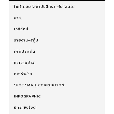
ไขคำตอบ 'สถาบันอิศรา' กับ 'สสส.'
ข่าว
เวทีทัศน์
รายงาน-สกู๊ป
เกาะประเด็น
กระจายข่าว
ตะกร้าข่าว
"HOT" MAIL CORRUPTION
INFOGRAPHIC
อิศราอินไซด์