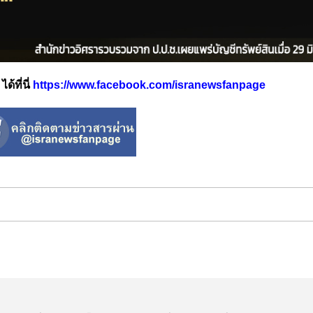
้ที่นี่
https://www.facebook.com/isranewsfanpage