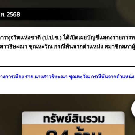
จริตแห่งชาติ (ป.ป.ช.) ได้เปิดเผยบัญชีแสดงรายการทร
างสาวธิษะณา ชุณหะวัณ กรณีพ้นจากตำแหน่ง สมาชิกสภาผ
งทางการเมือง ราย นางสาวธิษะณา ชุณหะวัณ กรณีพ้นจากตำแหน่ง