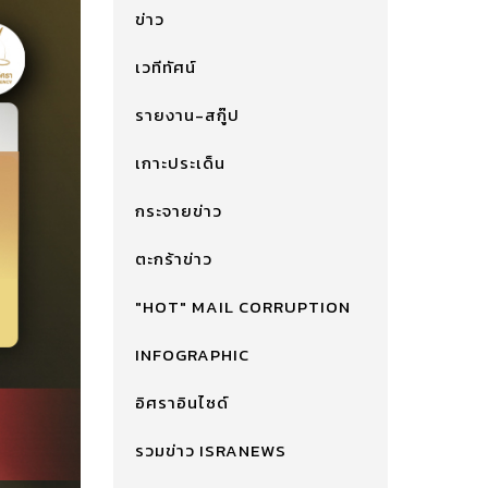
ข่าว
เวทีทัศน์
รายงาน-สกู๊ป
เกาะประเด็น
กระจายข่าว
ตะกร้าข่าว
"HOT" MAIL CORRUPTION
INFOGRAPHIC
อิศราอินไซด์
รวมข่าว ISRANEWS