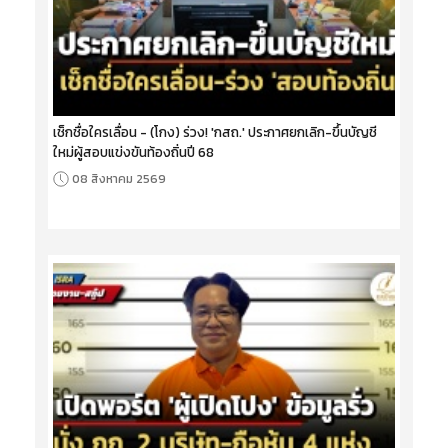
เช็กชื่อใครเลื่อน - (โกง) ร่วง! 'กสถ.' ประกาศยกเลิก-ขึ้นบัญชี
ใหม่ผู้สอบแข่งขันท้องถิ่นปี 68
08 สิงหาคม 2569