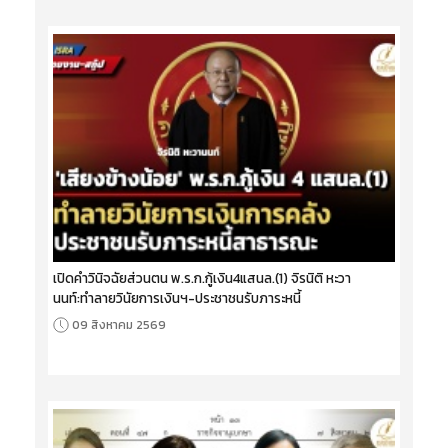
เปิดคำวินิจฉัยส่วนตน พ.ร.ก.กู้เงิน4แสนล.(1) จิรนิติ หะวา
นนท์:ทำลายวินัยการเงินฯ-ประชาชนรับภาระหนี้
09 สิงหาคม 2569