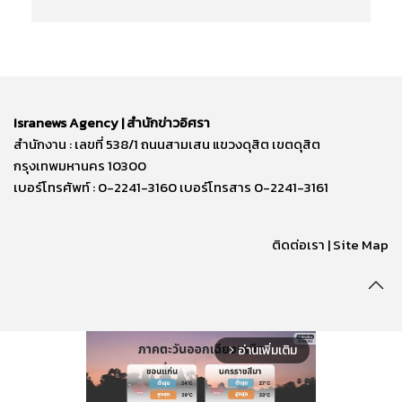
Isranews Agency | สำนักข่าวอิศรา
สำนักงาน : เลขที่ 538/1 ถนนสามเสน แขวงดุสิต เขตดุสิต
กรุงเทพมหานคร 10300
เบอร์โทรศัพท์ : 0-2241-3160 เบอร์โทรสาร 0-2241-3161
ติดต่อเรา | Site Map
อ่านเพิ่มเติม
arrow_forward_ios