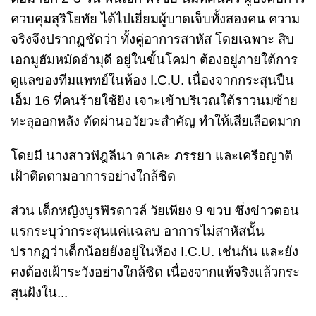
ควบคุมสุริโยทัย ได้ไปเยี่ยมผู้บาดเจ็บทั้งสองคน ความ
จริงจึงปรากฏชัดว่า ทั้งคู่อาการสาหัส โดยเฉพาะ สิบ
เอกมูฮัมหมัดอำมุดี อยู่ในขั้นโคม่า ต้องอยู่ภายใต้การ
ดูแลของทีมแพทย์ในห้อง I.C.U. เนื่องจากกระสุนปืน
เอ็ม 16 ที่คนร้ายใช้ยิง เจาะเข้าบริเวณใต้ราวนมซ้าย
ทะลุออกหลัง ตัดผ่านอวัยวะสำคัญ ทำให้เสียเลือดมาก
โดยมี นางสาวฟัฎลีนา ตาเละ ภรรยา และเครือญาติ
เฝ้าติดตามอาการอย่างใกล้ชิด
ส่วน เด็กหญิงบูรฟิรดาวล์ วัยเพียง 9 ขวบ ซึ่งข่าวตอน
แรกระบุว่ากระสุนแค่แฉลบ อาการไม่สาหัสนั้น
ปรากฏว่าเด็กน้อยยังอยู่ในห้อง I.C.U. เช่นกัน และยัง
คงต้องเฝ้าระวังอย่างใกล้ชิด เนื่องจากแท้จริงแล้วกระ
สุนฝังใน...