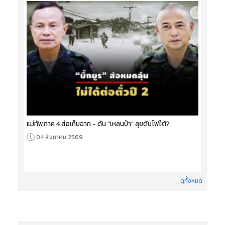
แม่ทัพภาค 4 ส่อเก็บฉาก - ดัน “เหลนป๋า” ลุยดับไฟใต้?
04 สิงหาคม 2569
ดูทั้งหมด