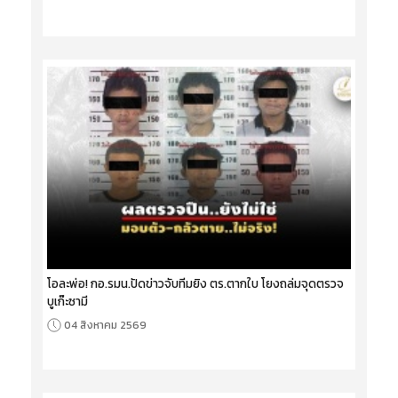
โอละพ่อ! กอ.รมน.ปัดข่าวจับทีมยิง ตร.ตากใบ โยงถล่มจุดตรวจ
บูเก๊ะซามี
04 สิงหาคม 2569