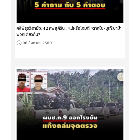
คลี่พิรุธวิสามัญฯ 2 ศพสุคิริน... แน่หรือโจมตี “ตากใบ-บูเก๊ะซามี”
พวกเดียวกัน?
06 สิงหาคม 2569