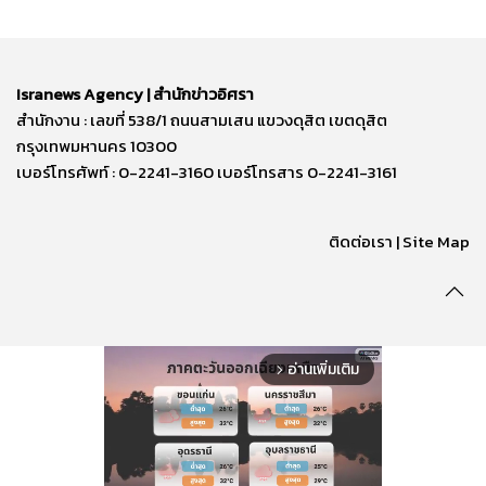
Isranews Agency | สำนักข่าวอิศรา
สำนักงาน : เลขที่ 538/1 ถนนสามเสน แขวงดุสิต เขตดุสิต
กรุงเทพมหานคร 10300
เบอร์โทรศัพท์ : 0-2241-3160 เบอร์โทรสาร 0-2241-3161
ติดต่อเรา | Site Map
อ่านเพิ่มเติม
arrow_forward_ios