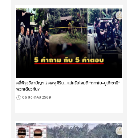
คลี่พิรุธวิสามัญฯ 2 ศพสุคิริน... แน่หรือโจมตี “ตากใบ-บูเก๊ะซามี”
พวกเดียวกัน?
06 สิงหาคม 2569