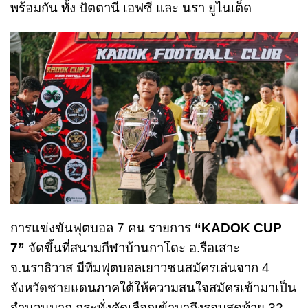
พร้อมกัน ทั้ง ปัตตานี เอฟซี และ นรา ยูไนเต็ด
การแข่งขันฟุตบอล 7 คน รายการ
“KADOK CUP
7”
จัดขึ้นที่สนามกีฬาบ้านกาโดะ อ.รือเสาะ
จ.นราธิวาส มีทีมฟุตบอลเยาวชนสมัครเล่นจาก 4
จังหวัดชายแดนภาคใต้ให้ความสนใจสมัครเข้ามาเป็น
จำนวนมาก กระทั่งคัดเลือกเข้ามาถึงรอบสุดท้าย 32