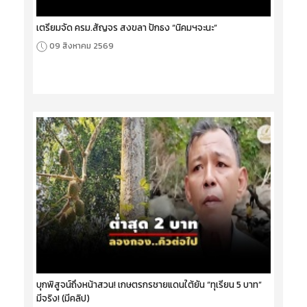
เตรียมจัด ครม.สัญจร สงขลา ปักธง “นิคมฯจะนะ”
09 สิงหาคม 2569
บุกพิสูจน์ถึงหน้าสวน! เกษตรกรชายแดนใต้ยัน “ทุเรียน 5 บาท”
มีจริง! (มีคลิป)