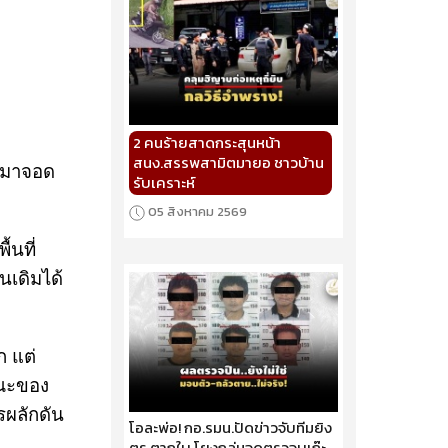
2 คนร้ายสาดกระสุนหน้า
สนง.สรรพสามิตมายอ ชาวบ้าน
้ามาจอด
รับเคราะห์
05 สิงหาคม 2569
้นที่
นเดิมได้
ก แต่
ษณะของ
รผลักดัน
โอละพ่อ! กอ.รมน.ปัดข่าวจับทีมยิง
ตร.ตากใบ โยงถล่มจุดตรวจบูเก๊ะ