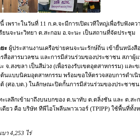
ี้ เพราะในวันที่ 11 ก.ค.จะมีการเปิดเวทีใหญ่เพื่อรับฟังคว
เรียนจะนะวิทยา ต.สะกอม อ.จะนะ เป็นสถานที่จัดประชุม
ดยะ
ผู้ประสานงานเครือข่ายคนจะนะรักษ์ถิ่น เข้ายื่นหนังสื
สื่อสารมวลชน และการมีส่วนร่วมของประชาชน สภาผู้
จะนะ จ.สงขลา เป็นสีม่วง (เพื่อรองรับเขตอุตสาหกรรม) และข
มืองต้นแบบนิคมอุตสาหกรรม พร้อมขอให้ตรวจสอบการดำเน
้ (ศอ.บต.) ในลักษณะปิดกั้นการมีส่วนร่วมของประชาชน
ิมทะเลลึกเข้ามาถึงบนบกของ ต.นาทับ ต.ตลิ่งชัน และ ต.สะ
คือ บริษัท ทีพีไอโพลีนพาวเวอร์ (TPIPP) ใช้พื้นที่ทั้ง
บา 4,253 ไร่