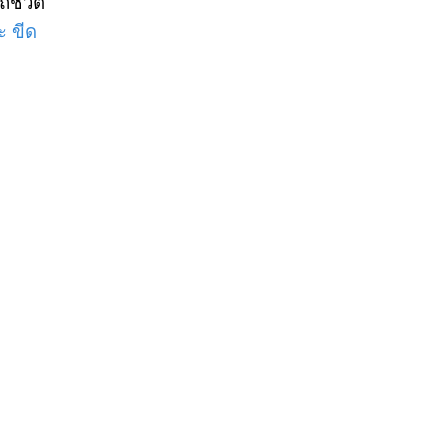
ีชีวิต
ะ ขีด