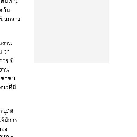
นี้เป็น
ต.ใน
เป็นกลาง
ินงาน
 ว่า
าร มี
นงาน
ประชาชน
ดเวทีมี
นุมัติ
ห้มีการ
ของ