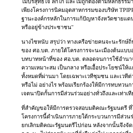
ไม่บริสุทธิ์ใจ ลักไก่ และไม่ถูกต้องตามหลักธ
เพียงโครงการนิคมอุตสาหกรรมของบริษัท TPIPP 
ฐานะองค์กรหลักในการแก้ปัญหาจังหวัดชายแดนภาค
หรืออยู่ข้างประชาชน"
นางไซหนับ สรุปว่า ทางเครือข่ายคนจะนะรักษ์
ของ ศอ.บต. ภายใต้โครงการจะนะเมืองต้นแบบอุตส
บทบาทหน้าที่ของ ศอ.บต. ตลอดจนการใช้อำน
ความเหมาะสม เป็นกลาง หรือเอื้อประโยชน์ให้
ทั้งหมดที่ผ่านมา โดยเฉพาะเวทีชุมชน และเวทีต่
หรือไม่ อย่างไร พร้อมเรียกร้องให้มีการทบทวนกา
เจตนาปิดกั้นการมีส่วนร่วมอย่างทั่วถึงและเท่าเที
ที่สำคัญขอให้มีการตรวจสอบมติคณะรัฐมนตรี ที่ให
โครงการนี้ดำเนินการภายใต้กระบวนการมีส่วนร่ว
ยกเลิกมติคณะรัฐมนตรีไปก่อน หลังจากนั้นจึงจั