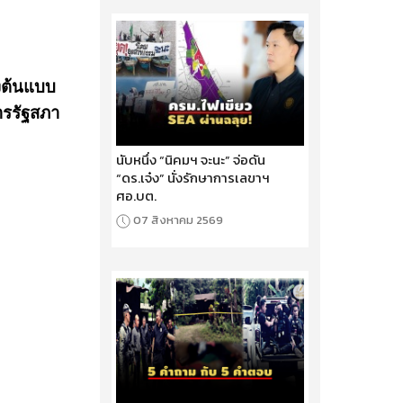
งต้นแบบ
ารรัฐสภา
นับหนึ่ง “นิคมฯ จะนะ” จ่อดัน
“ดร.เจ๋ง” นั่งรักษาการเลขาฯ
ศอ.บต.
07 สิงหาคม 2569