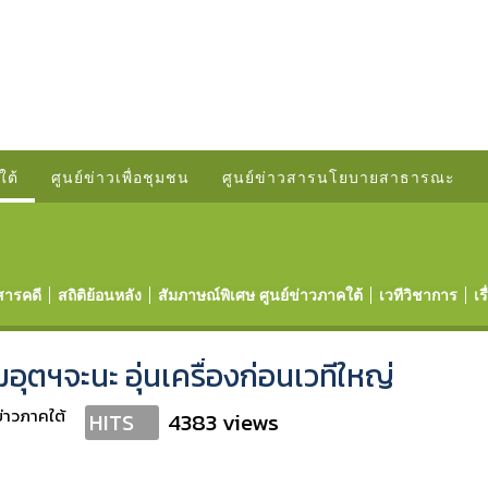
ใต้
ศูนย์ข่าวเพื่อชุมชน
ศูนย์ข่าวสารนโยบายสาธารณะ
สารคดี
สถิติย้อนหลัง
สัมภาษณ์พิเศษ ศูนย์ข่าวภาคใต้
เวทีวิชาการ
เร
อุตฯจะนะ อุ่นเครื่องก่อนเวทีใหญ่
ข่าวภาคใต้
4383 views
HITS