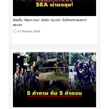
นับหนึ่ง “นิคมฯ จะนะ” จ่อดัน “ดร.เจ๋ง” นั่งรักษาการเลขาฯ
ศอ.บต.
07 สิงหาคม 2569