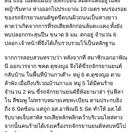
สีน้ำเงิน ไม่ติดแผ่นป้ายทะเบียน ล้มตะแคงอยู่ในพง
หญ้าริมทาง ห่างออกไปประมาณ 10 เมตร พบร่องรอย
ของรถจักรยานยนต์ขูดขีดบนผิวถนนเป็นทางยาว
คาดว่าเกิดจากการที่รถเสียหลักก่อนล้มตะแคง ทั้งยัง
พบปลอกกระสุนปืน ขนาด 9 มม. ตกอยู่ จำนวน 6
ปลอก เจ้าหน้าที่จึงได้เก็บรวบรวมไว้เป็นหลักฐาน
จากการสอบสวนทราบว่า หลังจากที่ สมาชิกเอกอาฟัณ
นี ออกเวรจาก ชคต.ดุซงญอ จึงได้ขี่รถจักรยานยนต์
กลับบ้าน ในพื้นที่บ้านกาเต๊าะ หมู่ 6 ต.ดุซงญอ ตาม
ลำพัง เมื่อถึงบริเวณบ้านกาแย หมู่ 5 ได้มีคนร้าย
จำนวน 2 คน ขี่รถจักรยานยนต์ยี่ห้อยามาฮ่า รุ่นฟีลา
โน สีชมพู ไม่ทราบหมายเลขทะเบียน ตามประกบยิง
ถึง 6 นัดซ้อน แต่ถูก อส.อาฟัณนี 5 นัด ทำให้ อส.ได้
รับบาดเจ็บสาหัส รถเสียหลักพลิกคว่ำบริเวณไหล่ทาง
จากนั้นคนร้ายได้เร่งเครื่องรถจักรยานยนต์หลบหนีไป