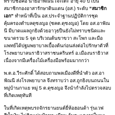
ทราบชื่อคือ นายอาฟัณนี เจ๊ะเต๊ะ อายุ 40 ปี เป็น
สมาชิกกองอาสารักษาดินแดน (อส.) ระดับ
“สมาชิก
เอก”
ทำหน้าที่เป็น อส.ประจำฐานปฏิบัติการชุด
คุ้มครองตำบลดุซงญอ (ชคต.ดุซงญอ) โดย อส.อาฟัณ
นี มีบาดแผลถูกยิงด้วยอาวุธปืนยังไม่ทราบชนิดและ
ขนาดรวม 5 จุด บริเวณต้นขาขวา สะโพก และมือ
แพทย์ได้ปฐมพยาบาลเบื้องต้นก่อนส่งต่อไปรักษาตัวที่
โรงพยาบาลนราธิวาสราชนครินทร์ อ.เมืองนราธิวาส
เนื่องจากมีเครื่องไม้เครื่องมือพร้อมมากกว่า
พ.ต.อ.วีระศักดิ์ ได้สอบถามพลเมืองดีที่นำตัว อส.อา
ฟัณนี ส่งโรงพยาบาล จึงทราบว่า อส.ถูกยิงบนถนนใน
หมู่บ้านกาแย หมู่ 5 ต.ดุซงญอ จึงนำกำลังไปตรวจสอบ
ที่เกิดเหตุทันที
ในที่เกิดเหตุพบรถจักรยานยนต์ยี่ห้อฮอนด้า รุ่นเวฟ