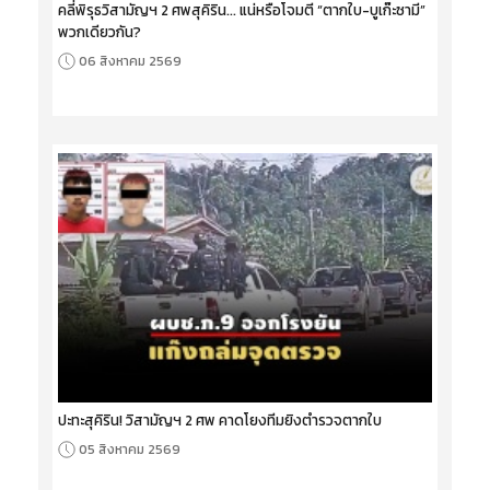
คลี่พิรุธวิสามัญฯ 2 ศพสุคิริน... แน่หรือโจมตี “ตากใบ-บูเก๊ะซามี”
พวกเดียวกัน?
06 สิงหาคม 2569
ปะทะสุคิริน! วิสามัญฯ 2 ศพ คาดโยงทีมยิงตำรวจตากใบ
05 สิงหาคม 2569