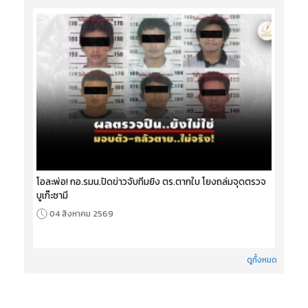
โอละพ่อ! กอ.รมน.ปัดข่าวจับทีมยิง ตร.ตากใบ โยงถล่มจุดตรวจ
บูเก๊ะซามี
04 สิงหาคม 2569
ดูทั้งหมด