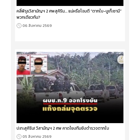
คลี่พิรุธวิสามัญฯ 2 ศพสุคิริน... แน่หรือโจมตี “ตากใบ-บูเก๊ะซามี”
พวกเดียวกัน?
06 สิงหาคม 2569
ปะทะสุคิริน! วิสามัญฯ 2 ศพ คาดโยงทีมยิงตำรวจตากใบ
05 สิงหาคม 2569