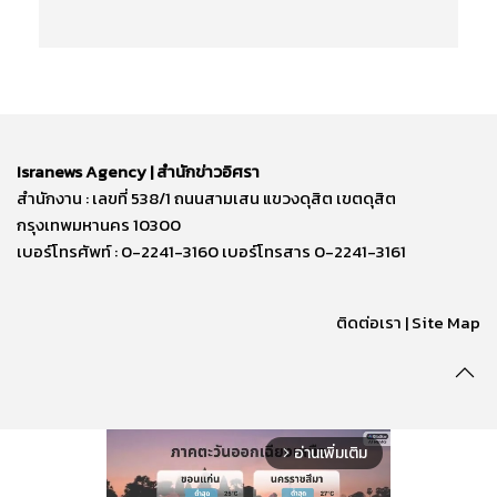
Isranews Agency | สำนักข่าวอิศรา
สำนักงาน : เลขที่ 538/1 ถนนสามเสน แขวงดุสิต เขตดุสิต
กรุงเทพมหานคร 10300
เบอร์โทรศัพท์ : 0-2241-3160 เบอร์โทรสาร 0-2241-3161
ติดต่อเรา | Site Map
อ่านเพิ่มเติม
arrow_forward_ios