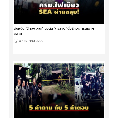
นับหนึ่ง “นิคมฯ จะนะ” จ่อดัน “ดร.เจ๋ง” นั่งรักษาการเลขาฯ
ศอ.บต.
07 สิงหาคม 2569