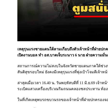
เหตุรุนแรงชายแดนใต้ลามเกือบถึงตัวเจ้าหน้าที่ฝ่าย
เปิดงานบอล ทำ อส.บาดเจ็บระนาว 6 นาย ฝ่ายความมั่นคงร
สถานการณ์ความไม่สงบในจังหวัดชายแดนภาคใต้ช่วงที
สันติสุขรอบใหม่ ยังคงมีเหตุรุนแรงที่พุ่งเป้าโจมตีเจ้าหน้า
ล่าสุดเมื่อเวลา 16.40 น. วันพฤหัสบดีที่ 11 มิ.ย.69 เจ
ระเบิดแสวงเครื่องบริเวณริมถนนคลองชลประทาน ท้องที่
ในที่เกิดเหตุพบรถขบวนรถของเจ้าหน้าที่ฝ่ายปกครองจอ