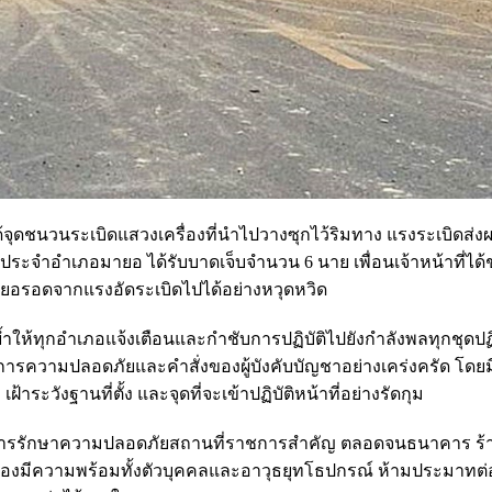
้จุดชนวนระเบิดแสวงเครื่องที่นำไปวางซุกไว้ริมทาง แรงระเบิดส่ง
ประจำอำเภอมายอ ได้รับบาดเจ็บจำนวน 6 นาย เพื่อนเจ้าหน้าที่ได้
ยอรอดจากแรงอัดระเบิดไปได้อย่างหวุดหวิด
น้นย้ำให้ทุกอำเภอแจ้งเตือนและกำชับการปฏิบัติไปยังกำลังพลทุกชุดปฏ
รการความปลอดภัยและคำสั่งของผู้บังคับบัญชาอย่างเคร่งครัด โด
ฝ้าระวังฐานที่ตั้ง และจุดที่จะเข้าปฏิบัติหน้าที่อย่างรัดกุม
 เพิ่มการรักษาความปลอดภัยสถานที่ราชการสำคัญ ตลอดจนธนาคาร ร้า
ลต้องมีความพร้อมทั้งตัวบุคคลและอาวุธยุทโธปกรณ์ ห้ามประมาทต่