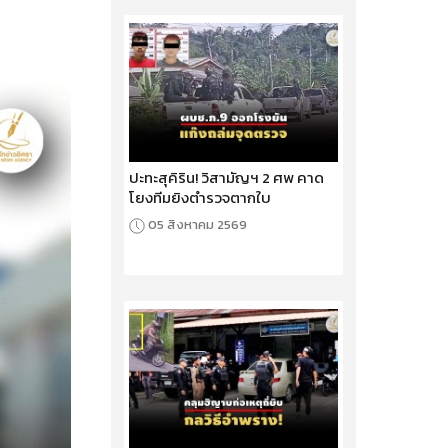
ปะทะสุคิริน! วิสามัญฯ 2 ศพ คาด
โยงทีมยิงตำรวจตากใบ
05 สิงหาคม 2569