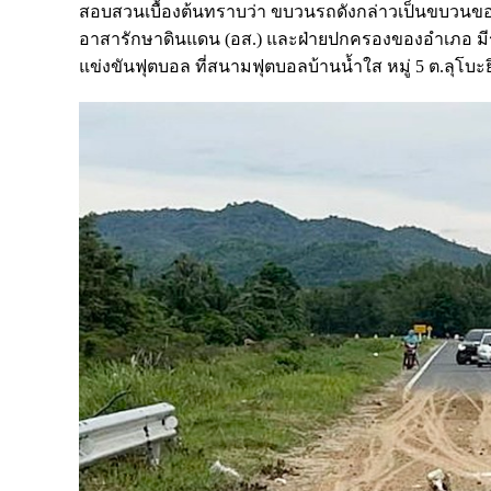
สอบสวนเบื้องต้นทราบว่า ขบวนรถดังกล่าวเป็นขบวนของ
อาสารักษาดินแดน (อส.) และฝ่ายปกครองของอำเภอ มี
แข่งขันฟุตบอล ที่สนามฟุตบอลบ้านน้ำใส หมู่ 5 ต.ลุโบะย