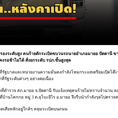
ปกครองระดับสูง คนร้ายดักระเบิดขบวนรถนายอำเภอมายอ ปัตตานี ข
อช้าไม่ได้ สั่งยกระดับ รปภ.ขั้นสูงสุด
่รัฐบาลและหน่วยงานความมั่นคงกำลังโหมกระแสเตรียมเปิดโต๊ะพ
ที่รัฐระดับต่างๆ อย่างต่อเนื่อง
้าหน้าที่ตำรวจ สภ.มายอ จ.ปัตตานี รับแจ้งเหตุคนร้ายไม่ทราบจำนวน 
บ้านโคกกอ หมู่ 3 ต.ลุโบะยิไร อ.มายอ จึงรีบนำกำลังรุดไปตรวจ
ดเสียหลักอยู่ใกล้ๆ หลุมระเบิดบนถนน