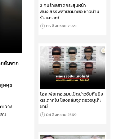
2 คนร้ายสาดกระสุนหน้า
สนง.สรรพสามิตมายอ ชาวบ้าน
รับเคราะห์
05 สิงหาคม 2569
ากลับจาก
ูดคุย
โอละพ่อ! กอ.รมน.ปัดข่าวจับทีมยิง
ตร.ตากใบ โยงถล่มจุดตรวจบูเก๊ะ
ซามี
ลอบวาง
04 สิงหาคม 2569
สอบ