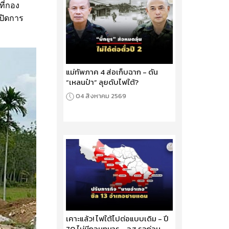
ี่กอง
ปิดการ
แม่ทัพภาค 4 ส่อเก็บฉาก - ดัน
“เหลนป๋า” ลุยดับไฟใต้?
04 สิงหาคม 2569
เคาะแล้ว! ไฟใต้ไปต่อแบบเดิม - ปี
70 ไม่มีถอนทหาร - อส.รอก่อน