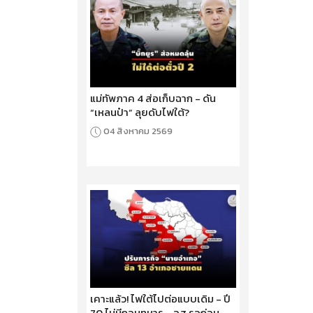
แม่ทัพภาค 4 ส่อเก็บฉาก - ดัน
“เหลนป๋า” ลุยดับไฟใต้?
04 สิงหาคม 2569
เคาะแล้ว! ไฟใต้ไปต่อแบบเดิม - ปี
70 ไม่มีถอนทหาร - อส.รอก่อน