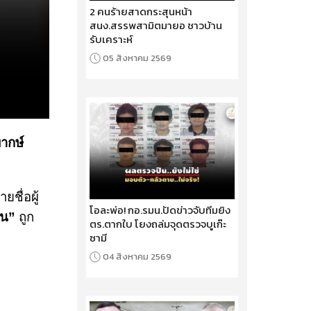
2 คนร้ายสาดกระสุนหน้า
สนง.สรรพสามิตมายอ ชาวบ้าน
รับเคราะห์
05 สิงหาคม 2569
พากษ์
ยชื่อผู้
โอละพ่อ! กอ.รมน.ปัดข่าวจับทีมยิง
้น”
ถูก
ตร.ตากใบ โยงถล่มจุดตรวจบูเก๊ะ
ซามี
04 สิงหาคม 2569