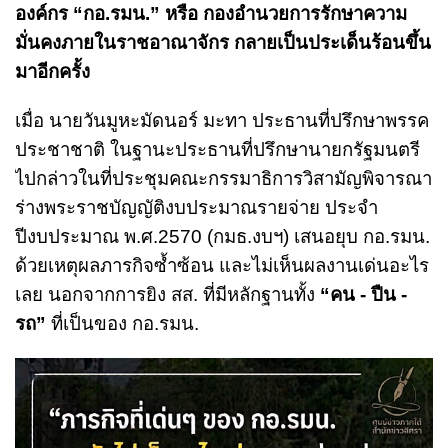
องค์กร “กอ.รมน.” หรือ กองอำนวยการรักษาความ
มั่นคงภายในราชอาณาจักร กลายเป็นประเด็นร้อนขึ้น
มาอีกครั้ง
เมื่อ นายวันมูหะมัดนอร์ มะทา ประธานที่ปรึกษาพรรค
ประชาชาติ ในฐานะประธานที่ปรึกษานายกรัฐมนตรี
ไปกล่าวในที่ประชุมคณะกรรมาธิการวิสามัญพิจารณา
ร่างพระราชบัญญัติงบประมาณรายจ่าย ประจำ
ปีงบประมาณ พ.ศ.2570 (กมธ.งบฯ) เสนอยุบ กอ.รมน.
ด้วยเหตุผลภารกิจซ้ำซ้อน และไม่เห็นผลงานเด่นอะไร
เลย นอกจากการยิง สส. ที่มีหลักฐานทั้ง
“คน - ปืน -
รถ”
ที่เป็นของ กอ.รมน.