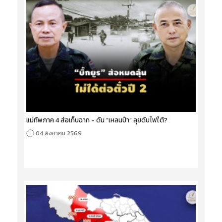
แม่ทัพภาค 4 ส่อเก็บฉาก - ดัน “เหลนป๋า” ลุยดับไฟใต้?
04 สิงหาคม 2569