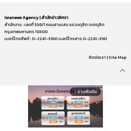
Isranews Agency | สำนักข่าวอิศรา
สำนักงาน : เลขที่ 538/1 ถนนสามเสน แขวงดุสิต เขตดุสิต
กรุงเทพมหานคร 10300
เบอร์โทรศัพท์ : 0-2241-3160 เบอร์โทรสาร 0-2241-3161
ติดต่อเรา | Site Map
อ่านเพิ่มเติม
arrow_forward_ios