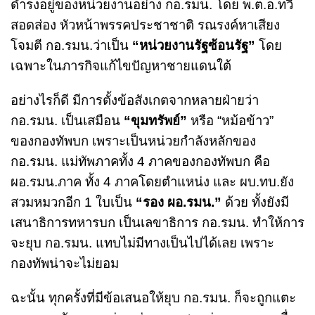
ดำรงอยู่ของหน่วยงานอย่าง กอ.รมน. โดย พ.ต.อ.ทวี
สอดส่อง หัวหน้าพรรคประชาชาติ รณรงค์หาเสียง
โจมตี กอ.รมน.ว่าเป็น
“หน่วยงานรัฐซ้อนรัฐ”
โดย
เฉพาะในภารกิจแก้ไขปัญหาชายแดนใต้
อย่างไรก็ดี มีการตั้งข้อสังเกตจากหลายฝ่ายว่า
กอ.รมน. เป็นเสมือน
“ขุมทรัพย์”
หรือ “หม้อข้าว”
ของกองทัพบก เพราะเป็นหน่วยกำลังหลักของ
กอ.รมน. แม่ทัพภาคทั้ง 4 ภาคของกองทัพบก คือ
ผอ.รมน.ภาค ทั้ง 4 ภาคโดยตำแหน่ง และ ผบ.ทบ.ยัง
สวมหมวกอีก 1 ใบเป็น
“รอง ผอ.รมน.”
ด้วย ทั้งยังมี
เสนาธิการทหารบก เป็นเลขาธิการ กอ.รมน. ทำให้การ
จะยุบ กอ.รมน. แทบไม่มีทางเป็นไปได้เลย เพราะ
กองทัพน่าจะไม่ยอม
ฉะนั้น ทุกครั้งที่มีข้อเสนอให้ยุบ กอ.รมน. ก็จะถูกแตะ