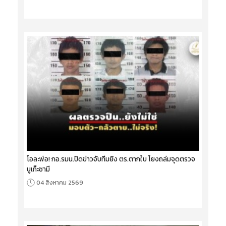
โอละพ่อ! กอ.รมน.ปัดข่าวจับทีมยิง ตร.ตากใบ โยงถล่มจุดตรวจ
บูเก๊ะซามี
04 สิงหาคม 2569