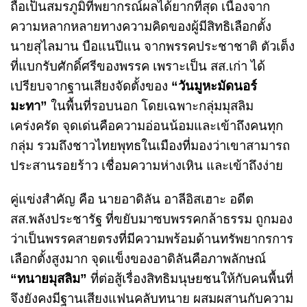
ถือเป็นสมรภูมิที่พยากรณ์ผลได้ยากที่สุด เนื่องจาก
ความหลากหลายทางความคิดของผู้มีสิทธิเลือกตั้ง
นายสุไลมาน บือแนปีแน จากพรรคประชาชาติ ตัวเต็ง
ที่แบกรับศักดิ์ศรีของพรรค เพราะเป็น สส.เก่า ได้
เปรียบจากฐานเสียงจัดตั้งของ
“วันมูหะมัดนอร์
มะทา”
ในพื้นที่รอบนอก โดยเฉพาะกลุ่มมุสลิม
เคร่งครัด จุดเด่นคือความอ่อนน้อมและเข้าถึงคนทุก
กลุ่ม รวมถึงชาวไทยพุทธในเมืองที่มองว่าเขาสามารถ
ประสานรอยร้าว เชื่อมความห่างเหิน และเข้าถึงง่าย
คู่แข่งสำคัญ คือ นายอาดิลัน อาลีอิสเฮาะ อดีต
สส.พลังประชารัฐ ที่ขยับมาซบพรรคกล้าธรรม ถูกมอง
ว่าเป็นพรรคสายตรงที่มีความพร้อมด้านทรัพยากรการ
เลือกตั้งสูงมาก จุดแข็งของอาดิลันคือภาพลักษณ์
“ทนายมุสลิม”
ที่ต่อสู้เรื่องสิทธิมนุษยชนให้กับคนพื้นที่
จึงยังคงมีฐานเสียงแฟนคลับทนาย ผสมผสานกับความ