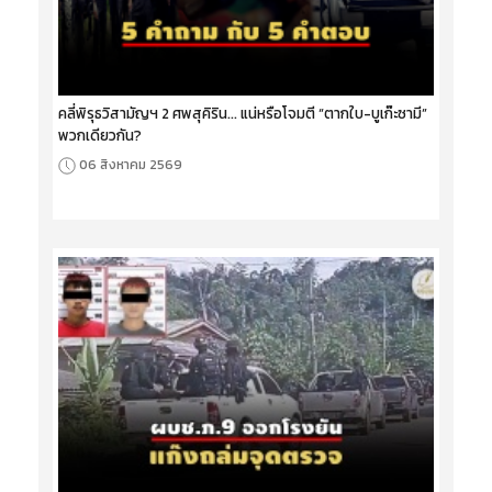
คลี่พิรุธวิสามัญฯ 2 ศพสุคิริน... แน่หรือโจมตี “ตากใบ-บูเก๊ะซามี”
พวกเดียวกัน?
06 สิงหาคม 2569