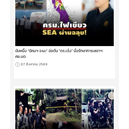
นับหนึ่ง “นิคมฯ จะนะ” จ่อดัน “ดร.เจ๋ง” นั่งรักษาการเลขาฯ
ศอ.บต.
07 สิงหาคม 2569