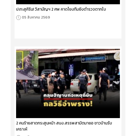
ปะทะสุคิริน! วิสามัญฯ 2 ศพ คาดโยงทีมยิงตำรวจตากใบ
05 สิงหาคม 2569
2 คนร้ายสาดกระสุนหน้า สนง.สรรพสามิตมายอ ชาวบ้านรับ
เคราะห์