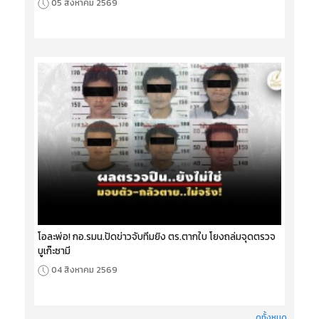
05 สิงหาคม 2569
โอละพ่อ! กอ.รมน.ปัดข่าวจับทีมยิง ตร.ตากใบ โยงถล่มจุดตรวจ
บูเก๊ะซามี
04 สิงหาคม 2569
ดูทั้งหมด