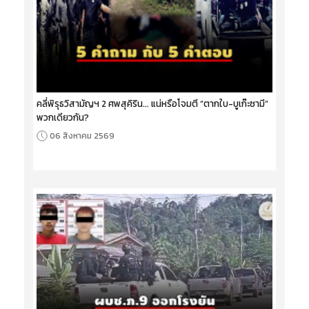
คลี่พิรุธวิสามัญฯ 2 ศพสุคิริน... แน่หรือโจมตี “ตากใบ-บูเก๊ะซามี”
พวกเดียวกัน?
06 สิงหาคม 2569