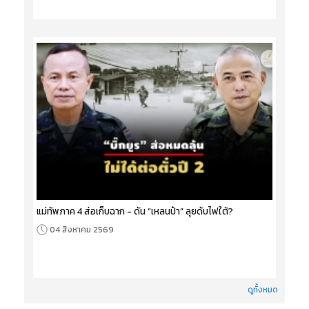
แม่ทัพภาค 4 ส่อเก็บฉาก - ดัน “เหลนป๋า” ลุยดับไฟใต้?
04 สิงหาคม 2569
ดูทั้งหมด