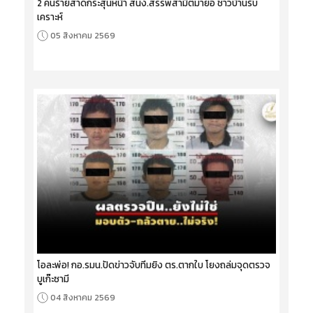
2 คนร้ายสาดกระสุนหน้า สนง.สรรพสามิตมายอ ชาวบ้านรับ
เคราะห์
05 สิงหาคม 2569
โอละพ่อ! กอ.รมน.ปัดข่าวจับทีมยิง ตร.ตากใบ โยงถล่มจุดตรวจ
บูเก๊ะซามี
04 สิงหาคม 2569