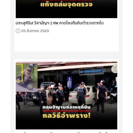
ปะทะสุคิริน! วิสามัญฯ 2 ศพ คาดโยงทีมยิงตำรวจตากใบ
05 สิงหาคม 2569