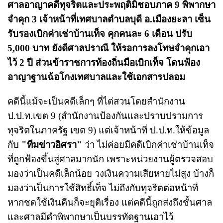
ศาลอาญาคดีทุจริตและประพฤติมิชอบภาค 9 พิพากษา
จำคุก 3 เจ้าหน้าที่เทศบาลตำบลบุดี อ.เมืองยะลา เซ็น
รับรองเบิกค่าเช่าบ้านเท็จ คุกคนละ 6 เดือน ปรับ
5,000 บาท ยังดีศาลปราณี ให้รอการลงโทษจำคุกเอา
ไว้ 2 ปี ส่วนข้าราชการท้องถิ่นมือเบิกเท็จ โดนฟ้อง
อาญาฐานฉ้อโกงเทศบาลและใช้เอกสารปลอม
คดีนี้แม้จะเป็นคดีเล็กๆ ที่ไต่สวนโดยสำนักงาน
ป.ป.ท.เขต 9 (สำนักงานป้องกันและปราบปรามการ
ทุจริตในภาครัฐ เขต 9) แต่เจ้าหน้าที่ ป.ป.ท.ให้ข้อมูล
กับ
"ทีมข่าวอิศรา"
ว่า ไม่ค่อยมีคดีเบิกค่าเช่าบ้านเท็จ
ที่ถูกฟ้องขึ้นสู่ศาลมากนัก เพราะหน่วยงานผู้ตรวจสอบ
มองว่าเป็นคดีเล็กน้อย วงเงินความเสียหายไม่สูง บ้างก็
มองว่าเป็นการใช้สิทธิ์เท็จ ไม่ถึงกับทุจริตต่อหน้าที่
หากชดใช้เงินคืนก็จะยุติเรื่อง แต่คดีนี้ถูกส่งถึงชั้นศาล
และศาลมีคำพิพากษาเป็นบรรทัดฐานเอาไว้