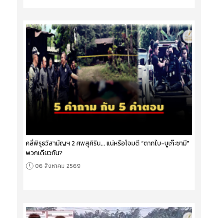
คลี่พิรุธวิสามัญฯ 2 ศพสุคิริน... แน่หรือโจมตี “ตากใบ-บูเก๊ะซามี”
พวกเดียวกัน?
06 สิงหาคม 2569