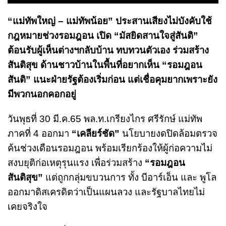
“แม่ทัพใหญ่ – แม่ทัพน้อย” ประสานเสียงไม่บังคับใช้
กฎหมายช่วงรอมฎอน เปิด “มัสยิดสานใจสู่สันติ”
ต้อนรับผู้เห็นต่างฯกลับบ้าน ทบทวนตัวเอง ร่วมสร้าง
สันติสุข ด้านชาวบ้านในพื้นที่อยากเห็น “รอมฎอน
สันติ” แนะฝ่ายรัฐต้องเริ่มก่อน แต่เชื่อคุมยากเพราะยัง
มีพวกนอกคอกอยู่
วันพุธที่ 30 มี.ค.65 พล.ท.เกรียงไกร ศรีรักษ์ แม่ทัพ
ภาคที่ 4 ออกมา
“เคลียร์ชัด”
นโยบายงดปิดล้อมตรวจ
ค้นช่วงเดือนรอมฎอน พร้อมเรียกร้องให้ผู้ก่อความไม่
สงบยุติก่อเหตุรุนแรง เพื่อร่วมสร้าง
“รอมฎอน
สันติสุข”
แต่ถูกกลุ่มขบวนการ ทั้ง บีอาร์เอ็น และ พูโล
ออกมาดิสเครดิตว่าเป็นแผนลวง และรัฐบาลไทยไม่
เคยจริงใจ