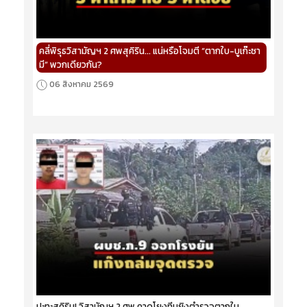
คลี่พิรุธวิสามัญฯ 2 ศพสุคิริน... แน่หรือโจมตี “ตากใบ-บูเก๊ะซา
มี” พวกเดียวกัน?
06 สิงหาคม 2569
ปะทะสุคิริน! วิสามัญฯ 2 ศพ คาดโยงทีมยิงตำรวจตากใบ