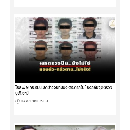
โอละพ่อ! กอ.รมน.ปัดข่าวจับทีมยิง ตร.ตากใบ โยงถล่มจุดตรวจ
บูเก๊ะซามี
04 สิงหาคม 2569