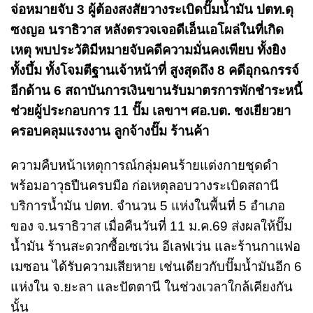
จ่อหมายจับ 3 ผู้ต้องสงสัยวางระเบิดปั๊มน้ำมัน ปตท.ดุ
ซงญอ นราธิวาส หลังตรวจเจอดีเอ็นเอโผล่ในที่เกิด
เหตุ พบประวัติมีหมายจับคดีความมั่นคงเพียบ ทั้งยิง
ทั้งบึ้ม ทั้งโจมตีฐานเจ้าหน้าที่ สูงสุดถึง 8 คดีอุกฉกรรจ์
อีกด้าน 6 สถาบันการเงินขานรับมาตรการพักชำระหนี้
ช่วยผู้ประกอบการ 11 ปั๊ม เลขาฯ ศอ.บต. ชงเยียวยา
ครอบคลุมแรงงาน ลูกจ้างปั๊ม ร้านค้า
ความคืบหน้าเหตุการณ์กลุ่มคนร้ายแต่งกายชุดดำ
พร้อมอาวุธปืนครบมือ ก่อเหตุลอบวางระเบิดสถานี
บริการน้ำมัน ปตท. จำนวน 5 แห่งในพื้นที่ 5 อำเภอ
ของ จ.นราธิวาส เมื่อคืนวันที่ 11 ม.ค.69 ส่งผลให้ปั๊ม
น้ำมัน ร้านสะดวกซื้อเซเว่น อีเลฟเว่น และร้านกาแฟอ
เมซอน ได้รับความเสียหาย เช่นเดียวกับปั๊มน้ำมันอีก 6
แห่งใน จ.ยะลา และปัตตานี ในช่วงเวลาใกล้เคียงกัน
นั้น