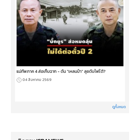
แม่ทัพภาค 4 ส่อเก็บฉาก - ดัน “เหลนป๋า” ลุยดับไฟใต้?
04 สิงหาคม 2569
ดูทั้งหมด