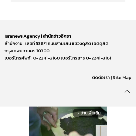
Isranews Agency | สำนักข่าวอิศรา
สำนักงาน : เลขที่ 538/1 ถนนสามเสน แขวงดุสิต เขตดุสิต
กรุงเทพมหานคร 10300
เบอร์โทรศัพท์ : 0-2241-3160 เบอร์โทรสาร 0-2241-3161
ติดต่อเรา | Site Map
อ่านเพิ่มเติม
arrow_forward_ios