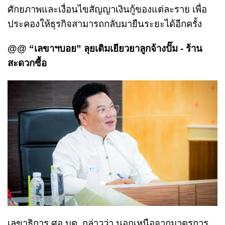
ศักยภาพและเงื่อนไขสัญญาเงินกู้ของแต่ละราย เพื่อ
ประคองให้ธุรกิจสามารถกลับมายืนระยะได้อีกครั้ง
@@ “เลขาฯบอย” ลุยเติมเยียวยาลูกจ้างปั๊ม - ร้าน
สะดวกซื้อ
เลขาธิการ ศอ.บต. กล่าวว่า นอกเหนือจากมาตรการ