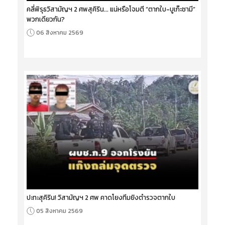
คลี่พิรุธวิสามัญฯ 2 ศพสุคิริน... แน่หรือโจมตี “ตากใบ-บูเก๊ะซามี”
พวกเดียวกัน?
06 สิงหาคม 2569
ปะทะสุคิริน! วิสามัญฯ 2 ศพ คาดโยงทีมยิงตำรวจตากใบ
05 สิงหาคม 2569