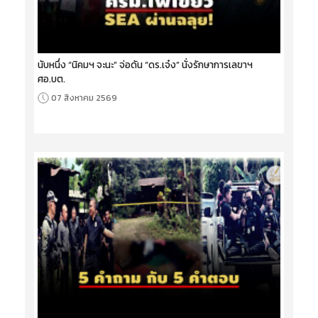
นับหนึ่ง “นิคมฯ จะนะ” จ่อดัน “ดร.เจ๋ง” นั่งรักษาการเลขาฯ
ศอ.บต.
07 สิงหาคม 2569