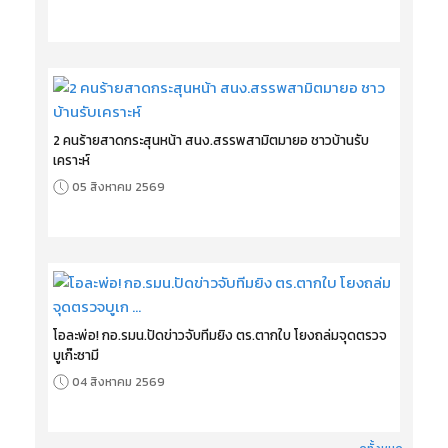
2 คนร้ายสาดกระสุนหน้า สนง.สรรพสามิตมายอ ชาวบ้านรับ
เคราะห์
05 สิงหาคม 2569
โอละพ่อ! กอ.รมน.ปัดข่าวจับทีมยิง ตร.ตากใบ โยงถล่มจุดตรวจ
บูเก๊ะซามี
04 สิงหาคม 2569