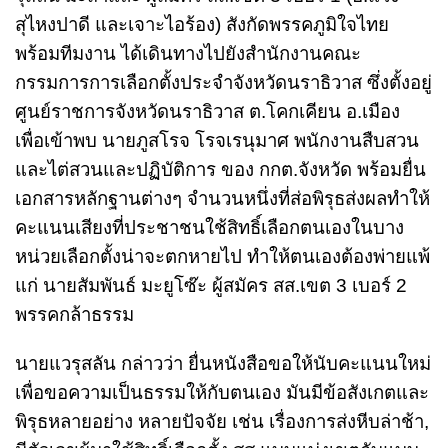
สุไหงปาดี และเจาะไอร้อง) สังกัดพรรคภูมิใจไทย
พร้อมทีมงาน ได้เดินทางไปยังสำนักงานคณะ
กรรมการการเลือกตั้งประจำจังหวัดนราธิวาส ซึ่งตั้งอยู่
ศูนย์ราชการจังหวัดนราธิวาส ต.โคกเคียน อ.เมือง
เพื่อเข้าพบ นายภูสโรจ โรจเรนุมาศ พนักงานสืบสวน
และไต่สวนและปฏิบัติการ ของ กกต.จังหวัด พร้อมยื่น
เอกสารหลักฐานต่างๆ จำนวนหนึ่งที่ส่อพิรุธส่งผลทำให้
คะแนนเสียงที่ประชาชนใช้สิทธิ์เลือกตนเองในบาง
หน่วยเลือกตั้งน่าจะตกหายไป ทำให้ตนเองต้องพ่ายแพ้
แก่ นายสัมพันธ์ มะยูโซ๊ะ ผู้สมัคร สส.เขต 3 เบอร์ 2
พรรคกล้าธรรม
นายแวรุสลัน กล่าวว่า ยื่นหนังสือขอให้นับคะแนนใหม่
เพื่อขอความเป็นธรรมให้กับตนเอง มันมีข้อสังเกตและ
พิรุธหลายอย่าง หลายปัจจัย เช่น เรื่องการส่งหีบล่าช้า,