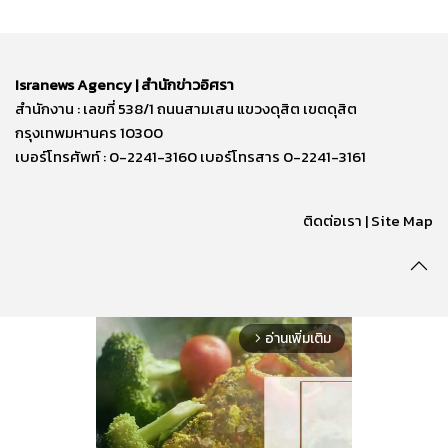
Isranews Agency | สำนักข่าวอิศรา
สำนักงาน : เลขที่ 538/1 ถนนสามเสน แขวงดุสิต เขตดุสิต
กรุงเทพมหานคร 10300
เบอร์โทรศัพท์ : 0-2241-3160 เบอร์โทรสาร 0-2241-3161
ติดต่อเรา | Site Map
อ่านเพิ่มเติม
arrow_forward_ios