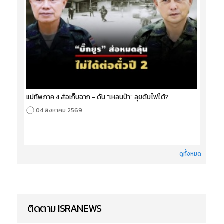
แม่ทัพภาค 4 ส่อเก็บฉาก - ดัน “เหลนป๋า” ลุยดับไฟใต้?
04 สิงหาคม 2569
ดูทั้งหมด
ติดตาม ISRANEWS