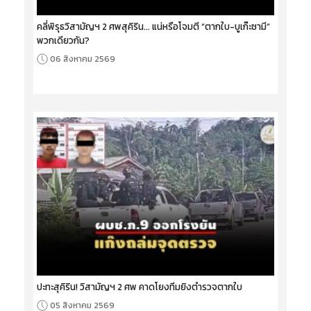
คลี่พิรุธวิสามัญฯ 2 ศพสุคิริน... แน่หรือโจมตี “ตากใบ-บูเก๊ะซามี”
พวกเดียวกัน?
06 สิงหาคม 2569
ปะทะสุคิริน! วิสามัญฯ 2 ศพ คาดโยงทีมยิงตำรวจตากใบ
05 สิงหาคม 2569