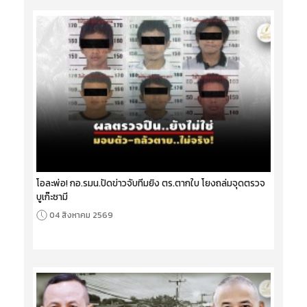
โอละพ่อ! กอ.รมน.ปัดข่าวจับทีมยิง ตร.ตากใบ โยงถล่มจุดตรวจ
บูเก๊ะซามี
04 สิงหาคม 2569