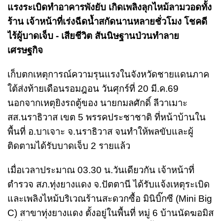
แรงระเบิดทำอาคารพังยับ เกิดเพลิงลุกไหม้ลามวอดทั้ง
ร้าน เจ้าหน้าที่เร่งฉีดน้ำสกัดนานหลายชั่วโมง โชคดี
ไร้ผู้บาดเจ็บ - เสียชีวิต สันนิษฐานป่วนทำลาย
เศรษฐกิจ
เก็บตกเหตุการณ์ความรุนแรงในจังหวัดชายแดนภาค
ใต้ส่งท้ายเดือนรอมฎอน วันศุกร์ที่ 20 มี.ค.69
นอกจากเหตุยิงรถตู้ของ นายกมลศักดิ์ ลีวาเมาะ
สส.นราธิวาส เขต 5 พรรคประชาชาติ ที่หน้าบ้านใน
พื้นที่ อ.บาเจาะ จ.นราธิวาส จนทำให้พลขับและผู้
ติดตามได้รับบาดเจ็บ 2 รายแล้ว
เมื่อเวลาประมาณ 03.30 น.วันเดียวกัน เจ้าหน้าที่
ตำรวจ สภ.ทุ่งยางแดง จ.ปัตตานี ได้รับแจ้งเหตุระเบิด
และเพลิงไหม้บริเวณร้านสะดวกซื้อ มินิบิ๊กซี (Mini Big
C) สาขาทุ่งยางแดง ตั้งอยู่ในพื้นที่ หมู่ 6 บ้านนัดฆอมิส