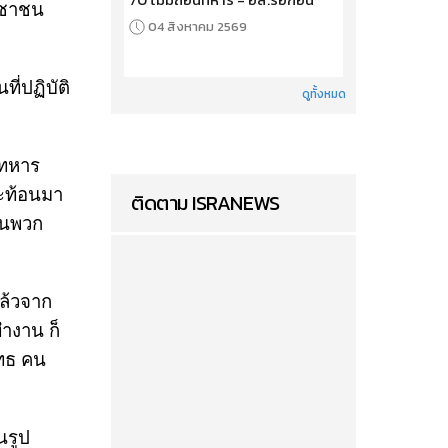
ะชาชน
04 สิงหาคม 2569
ี่ปฏิบัติ
ดูทั้งหมด
งทหาร
สะท้อนมา
ติดตาม ISRANEWS
ือนพวก
แล้วจาก
ทำงาน ก็
ุทธ คน
นรูป