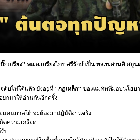
ิ๊กเกรียง” พล.อ.เกรียงไกร ศรีรักษ์ เป็น พล.ท.ศานติ ศกุ
บไฟใต้แล้ว ยังอยู่ที่
“กฎเหล็ก”
ของแม่ทัพที่มอบนโยบา
อยกมาให้อ่านกันอีกครั้ง
ชายแดนภาคใต้ จะต้องมาปฏิบัติงานจริง
้เกิดความเครียด
้รับ