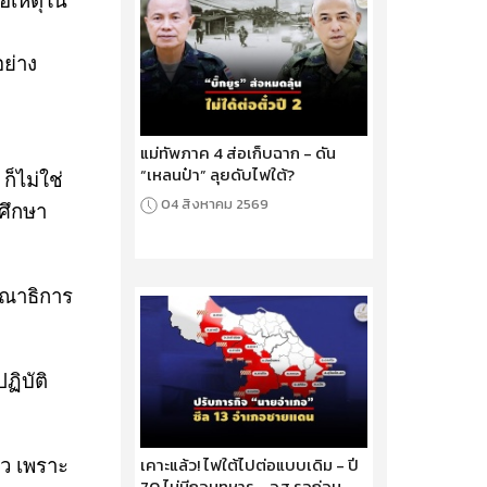
่อเหตุใน
ย่าง
แม่ทัพภาค 4 ส่อเก็บฉาก - ดัน
“เหลนป๋า” ลุยดับไฟใต้?
็ไม่ใช่
04 สิงหาคม 2569
ธศึกษา
ณาธิการ
ฏิบัติ
เคาะแล้ว! ไฟใต้ไปต่อแบบเดิม - ปี
ว เพราะ
70 ไม่มีถอนทหาร - อส.รอก่อน