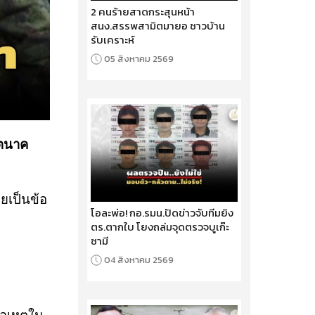
2 คนร้ายสาดกระสุนหน้า
สนง.สรรพสามิตมายอ ชาวบ้าน
รับเคราะห์
05 สิงหาคม 2569
นตนาค
ยเป็นข้อ
โอละพ่อ! กอ.รมน.ปัดข่าวจับทีมยิง
ตร.ตากใบ โยงถล่มจุดตรวจบูเก๊ะ
ซามี
04 สิงหาคม 2569