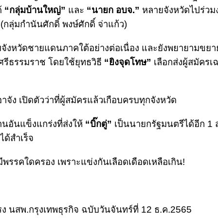
ด้
“กลุ่มบ้านใหญ่”
และ
“นายก อบจ.”
หลายจังหวัดไปร่วม
กลุ่มกำนันศักดิ์ พงษ์ศักดิ์ จ่าแก้ว)
สามจังหวัดชายแดนภาคใต้อย่างต่อเนื่อง และยังพยายามขย
รีธรรมราช โดยใช้ยุทธวิธี
“ยิงจุดโทษ”
เลือกส่งผู้สมัคร
จัง เปิดตัวว่าที่ผู้สมัครแล้วเกือบครบทุกจังหวัด
อันแข็งแกร่งที่ส่งให้
“บิ๊กตู่”
เป็นนายกรัฐมนตรีได้อีก 1 ส
ได้สำเร็จ
่มีพรรคใดครอง เพราะแข่งกันเลือดเดือดเหลือเกิน!
ง นสพ.กรุงเทพธุรกิจ ฉบับวันจันทร์ที่ 12 ธ.ค.2565