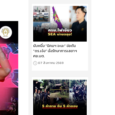
นับหนึ่ง “นิคมฯ จะนะ” จ่อดัน
“ดร.เจ๋ง” นั่งรักษาการเลขาฯ
ศอ.บต.
07 สิงหาคม 2569