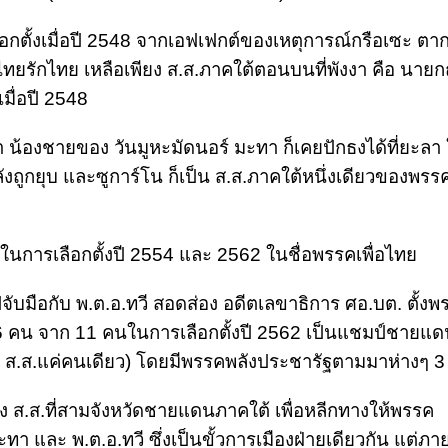
ั้งเมื่อปี 2548 จากเอฟเฟกต์ของเหตุการณ์กรือเซะ ตากใ
รักไทย เหลือเพียง ส.ส.ภาคใต้ตอนบนที่พังงา คือ นายกฤ
มื่อปี 2548
น้องชายของ วันมูหะมัดนอร์ มะทา ก็เคยปักธงได้ที่ยะลา ใ
ูกยุบ และซูการ์โน ก็เป็น ส.ส.ภาคใต้หนึ่งเดียวของพร
ั้งในการเลือกตั้งปี 2554 และ 2562 ในชื่อพรรคเพื่อไทย
ับมือกับ พ.ต.อ.ทวี สอดส่อง อดีตเลขาธิการ ศอ.บต. ตั้งพ
6 คน จาก 11 คนในการเลือกตั้งปี 2562 เป็นแชมป์ชายแด
ส.ส.แค่คนเดียว) โดยมีพรรคพลังประชารัฐตามมาห่างๆ 3 ที
ส่ง ส.ส.ที่สามจังหวัดชายแดนภาคใต้ เพื่อหลีกทางให้พรรค
 และ พ.ต.อ.ทวี ซึ่งเป็นขั้วการเมืองฝ่ายเดียวกัน แต่ภา