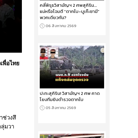
คลี่พิรุธวิสามัญฯ 2 ศพสุคิริน...
แน่หรือโจมตี “ตากใบ-บูเก๊ะซามี”
พวกเดียวกัน?
06 สิงหาคม 2569
เพื่อไทย
ปะทะสุคิริน! วิสามัญฯ 2 ศพ คาด
โยงทีมยิงตำรวจตากใบ
05 สิงหาคม 2569
าช่วงสึ
ลุ่มวา