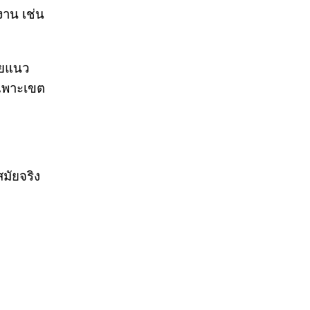
งาน เช่น
ายแนว
เฉพาะเขต
มัยจริง