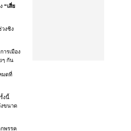
่ง
“เสี่ย
่วงชิง
คการเมือง
ยๆ กัน
หมดที่
้งนี้
ถึงขนาด
จากพรรค