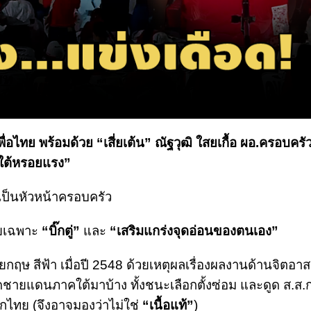
ื่อไทย พร้อมด้วย “เสี่ยเต้น” ณัฐวุฒิ ใสยเกื้อ ผอ.ครอบครัว
นใต้หรอยแรง”
ป็นหัวหน้าครอบครัว
ยเฉพาะ
“บิ๊กตู่”
และ
“เสริมแกร่งจุดอ่อนของตนเอง”
ยกฤษ สีฟ้า เมื่อปี 2548 ด้วยเหตุผลเรื่องผลงานด้านจิตอาส
วัดชายแดนภาคใต้มาบ้าง ทั้งชนะเลือกตั้งซ่อม และดูด ส.ส.ก
กไทย (จึงอาจมองว่าไม่ใช่
“เนื้อแท้”
)