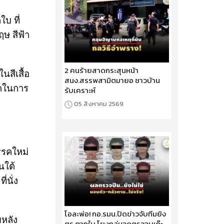
บ ที่
ษ สีฟ้า
2 คนร้ายสาดกระสุนหน้า
นสีเสื้อ
สนง.สรรพสามิตมายอ ชาวบ้าน
รคในการ
รับเคราะห์
05 สิงหาคม 2569
รรคใหม่
นใต้
่นั่ง
โอละพ่อ! กอ.รมน.ปัดข่าวจับทีมยิง
ยหลัง
ตร.ตากใบ โยงถล่มจุดตรวจบูเก๊ะ