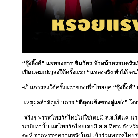
“อุ๊งอิ๊งค์” แพทองธาร ชินวัตร หัวหน้าครอบครัวเพ
เปิดแคมเปญลงใต้ครั้งแรก “แหลงจริง ทำได้ ค
-เป็นการลงใต้ครั้งแรกของเพื่อไทยยุค
“อุ๊งอิ๊งค์”
เ
-เหตุผลสำคัญเป็นการ
“ตีจุดแข็งของคู่แข่ง”
โด
-จริงๆ พรรคไทยรักไทยไม่ใช่เคยมี ส.ส.ใต้แค่ นา
นามิเท่านั้น แต่ไทยรักไทยเคยมี ส.ส.ที่สามจังห
ดะห์ จากพรรคความหวังใหม่ เข้าร่วมพรรคไทยรั