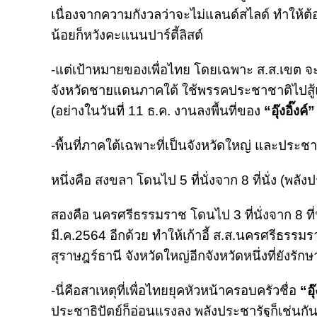
เนื่องจากความกังวลว่าจะไม่แลนด์สไลด์ ทำให้ต้
น้อยก็หวังคะแนนปาร์ตี้ลิสต์
-แต่เป้าหมายของเพื่อไทย โดยเฉพาะ ส.ส.เขต จ
จังหวัดชายแดนภาคใต้ ใช้พรรคประชาชาติไปสู้แทน 
(อย่างในวันที่ 11 ธ.ค. งานลงพื้นที่ของ
“อุ๊งอิ๊งค์”
-พื้นที่ภาคใต้เฉพาะที่เป็นจังหวัดใหญ่ และประชาธ
หนึ่งคือ สงขลา โดนไป 5 ที่นั่งจาก 8 ที่นั่ง (พลั
สองคือ นครศรีธรรมราช โดนไป 3 ที่นั่งจาก 8 ที่นั่
มี.ค.2564 อีกด้วย ทำให้เก้าอี้ ส.ส.นครศรีธรรมร
สุราษฎร์ธานี จังหวัดใหญ่อีกจังหวัดหนึ่งที่ยังรักษาไว
-นี่คือสาเหตุที่เพื่อไทยยุคหัวหน้าครอบครัวชื่อ
“อุ๊
ประชาธิปัตย์ก็อ่อนแรงลง พลังประชารัฐก็เช่นกั