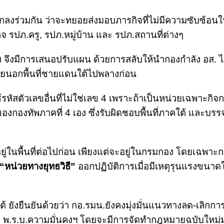
กลงร่วมกัน ว่าจะทยอยส่งมอบภารกิจที่ไม่มีความซับซ้อนใ
 รปภ.ครู, รปภ.หมู่บ้าน และ รปภ.สถานที่ต่างๆ
ับ จึงมีการเสนอปรับแผน ด้วยการสลับให้นำกองกำลัง อส. 
วยนอกพื้นที่ชายแดนใต้ไปพลางก่อน
้รหัสตัวเลขอื่นที่ไม่ใช่เลข 4 เพราะถ้าเป็นหน่วยเฉพาะกิ
กองทัพภาคที่ 4 เอง ซึ่งรับผิดชอบพื้นที่ภาคใต้ และบรร
ยู่ในพื้นที่ต่อไปก่อน เพียงแต่จะอยู่ในกรมกอง โดยเฉพาะ
“หน่วยทางยุทธวิธี”
ออกปฏิบัติการเมื่อมีเหตุรุนแรงขนาด
้ ยังยืนยันด้วยว่า กอ.รมน.ยังคงมุ่งมั่นแนวทางลด-เลิกกา
ะ พ.ร.บ.ความมั่นคงฯ โดยจะมีการจัดทำกฎหมายฉบับใหม่