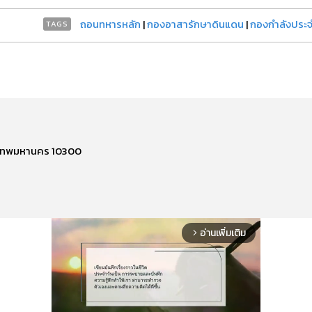
ถอนทหารหลัก
|
กองอาสารักษาดินแดน
|
กองกำลังประจำ
TAGS
รุงเทพมหานคร 10300
อ่านเพิ่มเติม
arrow_forward_ios