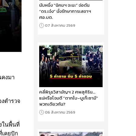
นับหนึ่ง “นิคมฯ จะนะ” จ่อดัน
“ดร.เจ๋ง” นั่งรักษาการเลขาฯ
ศอ.บต.
07 สิงหาคม 2569
่นคงมา
คลี่พิรุธวิสามัญฯ 2 ศพสุคิริน...
แน่หรือโจมตี “ตากใบ-บูเก๊ะซามี”
ของตำรวจ
พวกเดียวกัน?
06 สิงหาคม 2569
ในพื้นที่
่เคยปัก