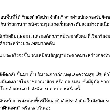
บพื้นที่ให้
“กองกำลังประจำถิ่น”
จากฝ่ายปกครองรับผิ
ินกันว่าสถานการณ์ความรุนแรงเริ่มลดระดับลงอย่างต่อเนื่อ
นักสิทธิมนุษยชน และองค์กรภาคประชาสังคม ก็เรียกร้อง
องค์กรระหว่างประเทศมากดดัน
ขึ้น และจริงจังขึ้น จนเหมือนสัญญาประชาคมระหว่างกองทั
ด้ดีดกลับขึ้นมา ทั้งปริมาณการก่อเหตุและความสูญเสีย ทำใ
ั่นคงภายในราชอาณาจักร หรือ กอ.รมน. ซึ่งมีผู้บัญชา
โดยตำแหน่ง กำลังพิจารณาทบทวนเรื่องนี้
ดินหน้าการส่งมอบพื้นที่ให้กองกำลังประจำถิ่น ในสังกัดก
ษาดินแดน”
หรือ อส.นั่นเอง