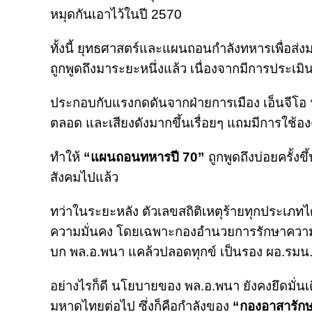
หมุดกันเอาไว้ในปี 2570
ทั้งนี้ ยุทธศาสตร์และแผนถอนกำลังทหารเพื่อส่งมอ
ถูกพูดถึงมาระยะหนึ่งแล้ว เนื่องจากมีการประเม
ประกอบกับแรงกดดันจากฝ่ายการเมือง เอ็นจีโอ 
ตลอด และเสียงดังมากขึ้นเรื่อยๆ แถมมีการใช้
ทำให้
“แผนถอนทหารปี 70”
ถูกพูดถึงบ่อยครั้ง
สังคมไปแล้ว
ทว่าในระยะหลัง ตัวเลขสถิติเหตุร้ายทุกประเภทไ
ความมั่นคง โดยเฉพาะกองอำนวยการรักษาความม
บก พล.อ.พนา แคล้วปลอดทุกข์ เป็นรอง ผอ.รมน.
อย่างไรก็ดี นโยบายของ พล.อ.พนา ยังคงยึดมั่นเ
มหาดไทยต่อไป ซึ่งก็คือกำลังของ
“กองอาสารัก