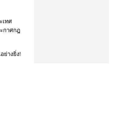
ระเทศ
ประกาศกฎ
ย่างยิ่ง!