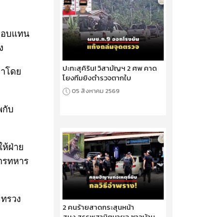
ดชอบแทน
ง
ปะทะสุคิริน! วิสามัญฯ 2 ศพ คาด
มาโดย
โยงทีมยิงตำรวจตากใบ
05 สิงหาคม 2569
พกับ
ห้ฝ่าย
การทหาร
ระทรวง
2 คนร้ายสาดกระสุนหน้า
สนง.สรรพสามิตมายอ ชาวบ้าน