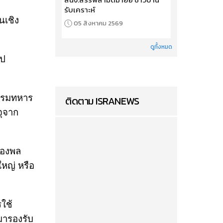
รับเคราะห์
นเชิง
05 สิงหาคม 2569
ดูทั้งหมด
ไป
จกรมทหาร
ติดตาม ISRANEWS
จุจาก
กองพล
ใหญ่ หรือ
รใช้
มารองรับ