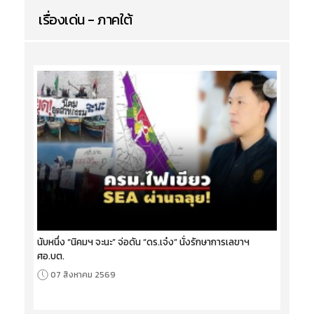
เรื่องเด่น - ภาคใต้
นับหนึ่ง “นิคมฯ จะนะ” จ่อดัน “ดร.เจ๋ง” นั่งรักษาการเลขาฯ
ศอ.บต.
07 สิงหาคม 2569