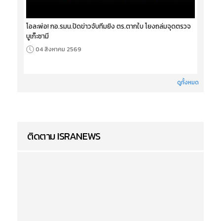
โอละพ่อ! กอ.รมน.ปัดข่าวจับทีมยิง ตร.ตากใบ โยงถล่มจุดตรวจ
บูเก๊ะซามี
04 สิงหาคม 2569
ดูทั้งหมด
ติดตาม ISRANEWS