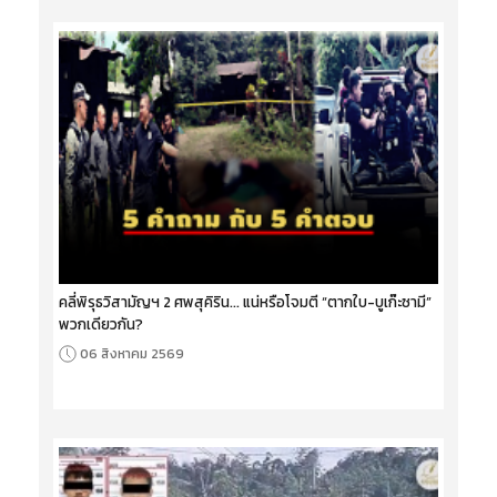
คลี่พิรุธวิสามัญฯ 2 ศพสุคิริน... แน่หรือโจมตี “ตากใบ-บูเก๊ะซามี”
พวกเดียวกัน?
06 สิงหาคม 2569