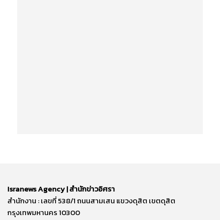
Isranews Agency | สำนักข่าวอิศรา
สำนักงาน : เลขที่ 538/1 ถนนสามเสน แขวงดุสิต เขตดุสิต
กรุงเทพมหานคร 10300