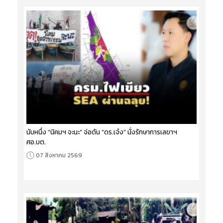
นับหนึ่ง “นิคมฯ จะนะ” จ่อดัน “ดร.เจ๋ง” นั่งรักษาการเลขาฯ
ศอ.บต.
07 สิงหาคม 2569