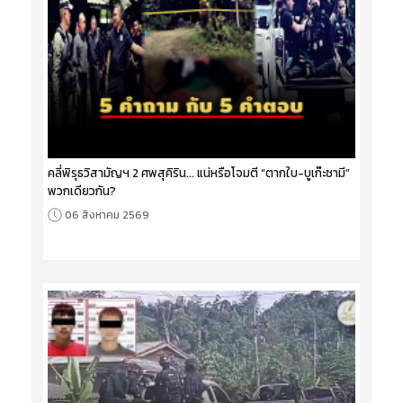
คลี่พิรุธวิสามัญฯ 2 ศพสุคิริน... แน่หรือโจมตี “ตากใบ-บูเก๊ะซามี”
พวกเดียวกัน?
06 สิงหาคม 2569