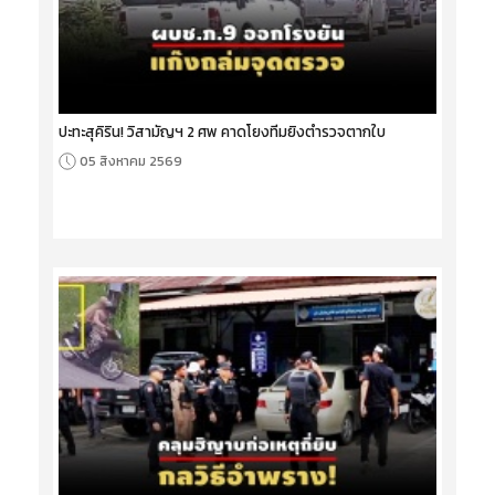
ปะทะสุคิริน! วิสามัญฯ 2 ศพ คาดโยงทีมยิงตำรวจตากใบ
05 สิงหาคม 2569