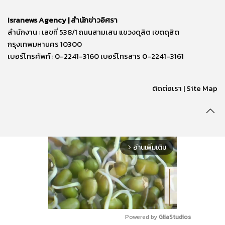
Isranews Agency | สำนักข่าวอิศรา
สำนักงาน : เลขที่ 538/1 ถนนสามเสน แขวงดุสิต เขตดุสิต
กรุงเทพมหานคร 10300
เบอร์โทรศัพท์ : 0-2241-3160 เบอร์โทรสาร 0-2241-3161
ติดต่อเรา | Site Map
อ่านเพิ่มเติม
arrow_forward_ios
Powered by 
GliaStudios