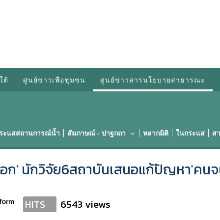
ใต้
ศูนย์ข่าวเพื่อชุมชน
ศูนย์ข่าวสารนโยบายสาธารณะ
กระแสสถานการณ์น้ำ
สัมภาษณ์ - ปาฐกถา
หลากมิติ
ในกระแส
สา
ออก' นักวิจัย6สถาบันเสนอแก้ปัญหา'คนจน
form
6543 views
HITS