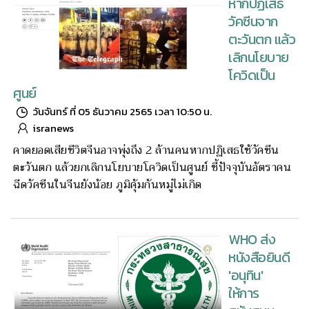
หากปฏิเสธ
วัคซีนจาก
ตะวันตก แล้ว
เลิกนโยบาย
โควิดเป็น
ศูนย์
วันจันทร์ ที่ 05 ธันวาคม 2565 เวลา 10:50 น.
isranews
คาดยอดเสียชีวิตจีนอาจพุ่งถึง 2 ล้านคนหากปฏิเสธใช้วัคซีน
ตะวันตก แล้วยกเลิกนโยบายโควิดเป็นศูนย์ ชี้ปัจจุบันอัตราคน
ฉีดวัคซีนในจีนยังน้อย ภูมิคุ้มกันหมู่ไม่เกิด
WHO ส่ง
หนังสือยินดี
'อนุทิน'
ให้การ