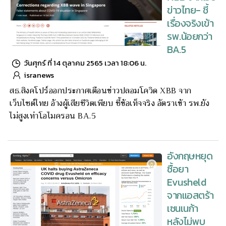
ข่าวไทย- ชี้
เรื่องจริงเข้า
รพ.น้อยกว่า
BA.5
วันศุกร์ ที่ 14 ตุลาคม 2565 เวลา 18:06 น.
isranews
สธ.สิงคโปร์ออกประกาศเตือนข่าวปลอมโควิด XBB จาก
เว็บไซต์ไทย อ้างผู้เสียชีวิตเพียบ ชี้ข้อเท็จจริง อัตราเข้า รพ.ยัง
ไม่สูงเท่าโอไมครอน BA.5
อังกฤษหยุด
ซื้อยา
Evusheld
จากแอสตร้า
เซนเนก้า
หลังไม่พบ