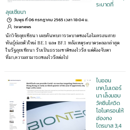
ระบาดที่
ลุยเซียนา
วันพุธ ที่ 06 กรกฎาคม 2565 เวลา 18:04 น.
isranews
นักวิจัยลุยเซียนา เผยค้นพบการระบาดของโอไมครอนสาย
พันธุ์ย่อยตัวใหม่ BE.1 และ BF.1 หลังเหตุระบาดระลอกล่าสุด
ในรัฐลุยเซียนา รับเป็นธรรมชาติของไวรัส แต่ต้องจับตา
ที่มา,ความสามารถของไวรัสต่อไป
ไบออน
เทค,โมเดอร์
นา เล็งมอบ
วัคซีนโควิด
โอไมครอนให้
ฮ่องกง
ไตรมาส 3,4