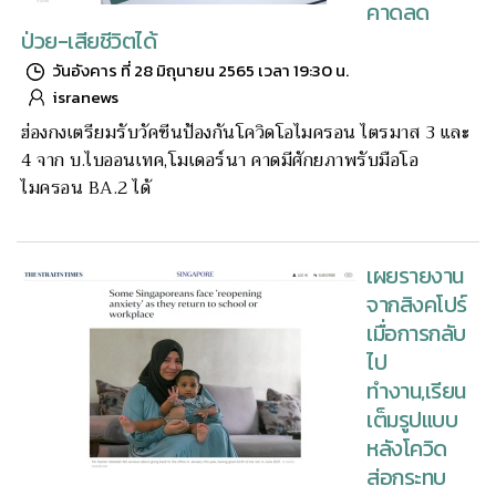
คาดลด
ป่วย-เสียชีวิตได้
วันอังคาร ที่ 28 มิถุนายน 2565 เวลา 19:30 น.
isranews
ฮ่องกงเตรียมรับวัคซีนป้องกันโควิดโอไมครอน ไตรมาส 3 และ
4 จาก บ.ไบออนเทค,โมเดอร์นา คาดมีศักยภาพรับมือโอ
ไมครอน BA.2 ได้
เผยรายงาน
จากสิงคโปร์
เมื่อการกลับ
ไป
ทำงาน,เรียน
เต็มรูปแบบ
หลังโควิด
ส่อกระทบ