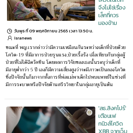
จึงไม่ใช่เรื่อง
เล็กที่ควร
มองข้าม
วันพุธ ที่ 09 พฤศจิกายน 2565 เวลา 13:50 น.
isranews
ขณะที่ พญ.เรากล่าวว่ามีความเหมือนกันระหว่างเด็กที่ป่วยด้วย
โควิด-19 ที่มีอาการป่วยรุนแรง,ป่วยเรื้อรัง เมื่อเทียบกับกลุ่มผู้
ป่วยที่ไม่ได้ฉีดวัคซีน โดยผลการวิจัยของเธอนั้นระบุว่าเด็กที่
มีอายุต่ำกว่า 5 ปี เองก็มีความเสี่ยงสูงว่าจะมีภาวะเป็นลองโควิด
ซึ่งปัจจัยนั้นก็มาจากทั้งการที่พ่อแม่พาเด็กไปพบแพทย์ในช่วงที่
มีการระบาดหรือปัจจัยด้านสรีรวิทยาในกลุ่มอายุเป็นต้น
'สธ.สิงคโปร์'
เตือนเฟ
กนิวส์โควิด
XBB จากเว็บ