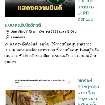
สนับสนุน
มาตรการ
UHPR
ออกแบบ
ระบบ สธ.รับมือวิกฤติ
วันอาทิตย์ ที่ 13 พฤศจิกายน 2565 เวลา 15:01 น.
isranews
WHO ส่งหนังสือยินดี 'อนุทิน' ให้การสนับสนุนมาตรการ
UHPR ทบทวนหลักสุขภาพสากล ชี้การสนับสนุนไทยอยู่ในข้อ
เสนอ 10 ข้อเพื่อสร้างสถาปัตยกรรมรองรับภาวะฉุกเฉินด้าน
สุขภาพ
วิเคราะห์
สาเหตุ-กลุ่ม
เสี่ยง 'ไฉน
ปัญหาลอง
โควิดในเด็ก'