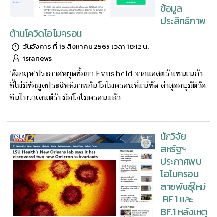
ข้อมูล
ประสิทธิภาพ
ต้านโควิดโอไมครอน
วันอังคาร ที่ 16 สิงหาคม 2565 เวลา 18:12 น.
isranews
'อังกฤษ'ประกาศหยุดซื้อยา Evusheld จากแอสตร้าเซนเนก้า
ชี้ไม่มีข้อมูลประสิทธิภาพกันโอไมครอนที่แน่ชัด ล่าสุดอนุมัติวัค
ซีนไบวาเลนต์รับมือโอไมครอนแล้ว
นักวิจัย
สหรัฐฯ
ประกาศพบ
โอไมครอน
สายพันธุ์ใหม่
BE.1 และ
BF.1 หลังเหตุ