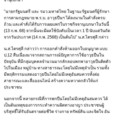
"นายกรัฐมนตรี และ รมว.มหาดไทย ในฐานะรัฐมนตรีผู้รักษา
การตามกฎหมาย พ.ร.บ. อาวุธปืนฯ ได้ลงนามในคำสั่งครบ
ถ้วน และคำสั่งได้รับการเผยแพร่ในราชกิจจานุเบกษาในวันนี้
(13 ก.พ. 68) จากนั้นจะมีผลใช้บังคับเป็นเวลา 1 ปี นับแต่วันถัด
จากวันประกาศ (14 ก.พ. 2568) เป็นต้นไป" น.ส.ไตรศุลี กล่าว
น.ส.ไตรศุลี กล่าวว่า การออกคำสั่งห้ามออกใบอนุญาต แบบ
ป.12 สืบเนื่องมาจากสถานการณ์ปัญหาการใช้อาวุธปืนใน
ปัจจุบัน ที่มีกลุ่มบุคคลจำนวนมากลักลอบพกพาอาวุธปืนติดตัว
ไปในเมือง หมู่บ้าน ทางสาธารณะโดยไม่มีเหตุจำเป็น รวมทั้ง
มีพฤติกรรมแสดงอาวุธปืนโดยไม่มีเหตุอันสมควรทั้งต่อ
สาธารณะและสื่อออนไลน์ สร้างความหวาดกลัวให้แก่
ประชาชน
นอกจากนี้ หลายกรณีที่การพกปืนโดยไม่มีเหตุอันสมควร ได้
เป็นต้นเหตุของการกระทำความผิดทางอาญา ประชาชนผู้
บริสุทธิ์ได้รับอันตรายต่อชีวิต ร่างกาย ทรัพย์สิน และจิตใจ อัน