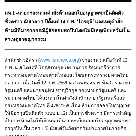
มท.1 -นายกฯลงนามคำสั่งห้ามออกใบอนุญาตพกปืนติดตัว
‘
’
ชั่วคราว นับเวลา 1 ปีตั้งแต่ 14 ก.พ.
ไตรศุลี
แจงเหตุคำสั่ง
ห้ามมีที่มาจากกรณีผู้ลักลอบพกปืนโดยไม่มีเหตุเพียบหวั่นเป็น
สาเหตุอาชญากรรม
สำนักข่าวอิศรา (
www.isranews.org
)
รายงานว่าเมื่อวันที่ 13
ก.พ. น.ส.ไตรศุลี ไตรสรณกุล เลขานุการ รัฐมนตรีว่าการ
กระทรวงมหาดไทยมหาดไทยและโฆษกกระทรวงมหาดไทย
กล่าวว่า เมื่อวันที่ 12 ก.พ. 2568 น.ส.แพทองธาร ชินวัตร นายก
รัฐมนตรี และนายอนุทิน ชาญวีรกูล รองนายกรัฐมนตรี และ
รมว.มหาดไทย ได้ลงนามในคำสั่งสำนักนายกรัฐมนตรีและ
กระทรวงมหาดไทย ที่ 478/2568 เรื่อง ห้ามการออกใบอนุญาต
ให้มีอาวุธปืนติดตัว (แบบ ป.12) เป็นการชั่วคราว มีสาระสำคัญ
เป็นการห้ามไม่ให้เจ้าหน้าที่นายทะเบียนออกใบอนุญาตพกพา
อาวุธปืนเป็นเวลา 1 ปี นับแต่วันถัดจากวันประกาศในราชกิจ
จานุเบกษา