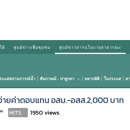
ใต้
ศูนย์ข่าวเพื่อชุมชน
ศูนย์ข่าวสารนโยบายสาธารณะ
กระแสสถานการณ์น้ำ
สัมภาษณ์ - ปาฐกถา
หลากมิติ
ในกระแส
สา
าน จ่ายค่าตอบแทน อสม.-อสส.2,000 บาท
ws
1950 views
HITS