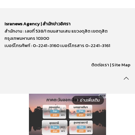
Isranews Agency | สำนักข่าวอิศรา
สำนักงาน : เลขที่ 538/1 ถนนสามเสน แขวงดุสิต เขตดุสิต
กรุงเทพมหานคร 10300
เบอร์โทรศัพท์ : 0-2241-3160 เบอร์โทรสาร 0-2241-3161
ติดต่อเรา | Site Map
อ่านเพิ่มเติม
arrow_forward_ios