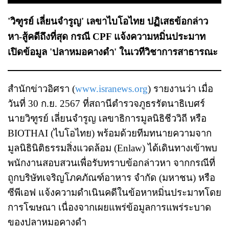
'วิฑูรย์ เลี่ยนจำรูญ' เลขาไบโอไทย ปฏิเสธข้อกล่าว
หา-สู้คดีถึงที่สุด กรณี CPF แจ้งความหมิ่นประมาท
เปิดข้อมูล 'ปลาหมอคางดำ' ในเวทีวิชาการสาธารณะ
สำนักข่าวอิศรา (
www.isranews.org
) รายงานว่า เมื่อ
วันที่ 30 ก.ย. 2567 ที่สถานีตำรวจภูธรรัตนาธิเบศร์
นายวิฑูรย์ เลี่ยนจำรูญ เลขาธิการมูลนิธิชีววิถี หรือ
BIOTHAI (ไบโอไทย) พร้อมด้วยทีมทนายความจาก
มูลนิธินิติธรรมสิ่งแวดล้อม (Enlaw) ได้เดินทางเข้าพบ
พนักงานสอบสวนเพื่อรับทราบข้อกล่าวหา จากกรณีที่
ถูกบริษัทเจริญโภคภัณฑ์อาหาร จำกัด (มหาชน) หรือ
ซีพีเอฟ แจ้งความดำเนินคดีในข้อหาหมิ่นประมาทโดย
การโฆษณา เนื่องจากเผยแพร่ข้อมูลการแพร่ระบาด
ของปลาหมอคางดำ