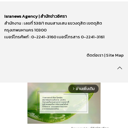
Isranews Agency | สำนักข่าวอิศรา
สำนักงาน : เลขที่ 538/1 ถนนสามเสน แขวงดุสิต เขตดุสิต
กรุงเทพมหานคร 10300
เบอร์โทรศัพท์ : 0-2241-3160 เบอร์โทรสาร 0-2241-3161
ติดต่อเรา | Site Map
อ่านเพิ่มเติม
arrow_forward_ios