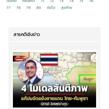
เริ่มต้น
ก่อนหน้า
71
72
73
74
75
76
77
78
79
80
ต่อไป
สุดท้าย
สารคดีเชิงข่าว