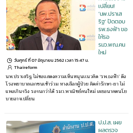
เปลี่ยน!
‘นพ.ปราเส
ริฐ’ ปัดตอบ
รพ.ธงฟ้า ขอ
ให้รอ
รมว.พณ.คน
ใหม่
วันศุกร์ ที่ 07 มิถุนายน 2562 เวลา 15:47 น.
Thaireform
นพ.ปราเสริฐ ไม่ขอเเสดงความเห็นหนุนเเนวคิด ‘รพ.ธงฟ้า’ ดึง
โรงพยาบาลเอกชนเข้าร่วม ทางเลือกผู้ป่วย คิดค่ารักษา-ยา ไม่
แพงเกินจริง รอจนกว่าได้ รมว.พาณิชย์คนใหม่ เผยอนาคตนโย
บายอาจเปลี่ยน
ป.ป.ส. เผย
ผลตรวจ