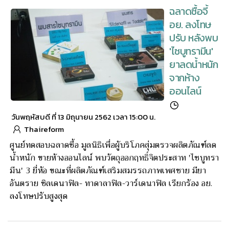
ฉลาดซื้อจี้
อย. ลงโทษ
ปรับ หลังพบ
'ไซบูทรามีน'
ยาลดน้ำหนัก
จากห้าง
ออนไลน์
วันพฤหัสบดี ที่ 13 มิถุนายน 2562 เวลา 15:00 น.
Thaireform
ศูนย์ทดสอบฉลาดซื้อ มูลนิธิเพื่อผู้บริโภคสุ่มตรวจผลิตภัณฑ์ลด
น้ำหนัก ขายห้างออนไลน์ พบวัตถุออกฤทธิ์จิตประสาท 'ไซบูทรา
มีน' 3 ยี่ห้อ ขณะที่ผลิตภัณฑ์เสริมสมรรถภาพเพศชาย มียา
อันตราย ซิลเดนาฟิล- ทาดาลาฟิล-วาร์เดนาฟิล เรียกร้อง อย.
ลงโทษปรับสูงสุด