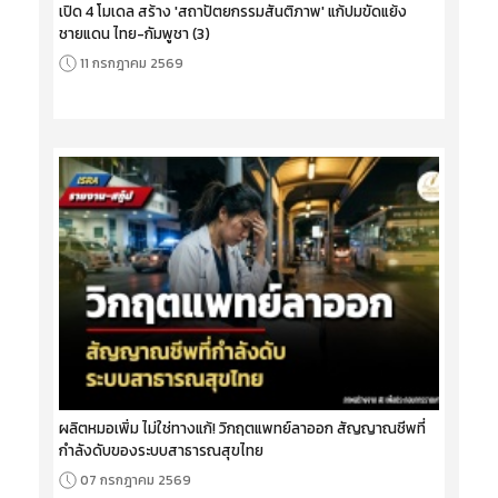
เปิด 4 โมเดล สร้าง 'สถาปัตยกรรมสันติภาพ' แก้ปมขัดแย้ง
ชายแดน ไทย-กัมพูชา (3)
11 กรกฎาคม 2569
ผลิตหมอเพิ่ม ไม่ใช่ทางแก้! วิกฤตแพทย์ลาออก สัญญาณชีพที่
กำลังดับของระบบสาธารณสุขไทย
07 กรกฎาคม 2569