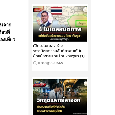
กคนจาก
ยวที่
องเที่ยว
เปิด 4 โมเดล สร้าง
'สถาปัตยกรรมสันติภาพ' แก้ปม
ขัดแย้งชายแดน ไทย-กัมพูชา (3)
11 กรกฎาคม 2569