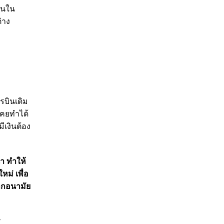
ินใน
่าง
รบินเดิม
เคยทำได้
ีเงินต้อง
้า ทำให้
หม่ เพื่อ
กากอนามัย
ร