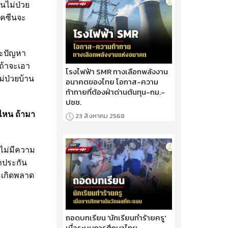
นไม่ป่วย
ัคซีนจะ
าะปัญหา
ถ้าจะเอา
โรงไฟฟ้า SMR ทางเลือกพลังงาน
่ป่วยบ้าน
อนาคตของไทย โอกาส-ความ
ท้าทายที่ต้องฝ่าด่านต้นทุน-กม.-
ปชช.
ไหน ถ้ามา
23 สิงหาคม 2568
าไม่มีความ
ทำประกัน
อเกิดพลาด
ถอดบทเรียน 'นักเรียนทำร้ายครู'
เมื่อระบบการศึกษาไทย