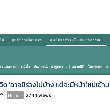
ใต้
ศูนย์ข่าวเพื่อชุมชน
ศูนย์ข่าวสารนโยบายสาธารณะ
กระแสสถานการณ์น้ำ
สัมภาษณ์ - ปาฐกถา
หลากมิติ
ในกระแส
สา
ด 'อาจมีร่วงไปบ้าง แต่จะมีหน้าใหม่เข้า
ws
2744 views
HITS