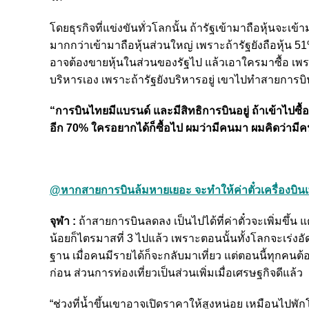
โดยธุรกิจที่แข่งขันทั่วโลกนั้น ถ้ารัฐเข้ามาถือหุ้นจะ
มากกว่าเข้ามาถือหุ้นส่วนใหญ่ เพราะถ้ารัฐยังถือหุ้น
อาจต้องขายหุ้นในส่วนของรัฐไป แล้วเอาใครมาซื้อ เพ
บริหารเอง เพราะถ้ารัฐยังบริหารอยู่ เขาไปทำสายการบิ
“การบินไทยมีแบรนด์ และมีสิทธิการบินอยู่ ถ้าเข้าไปซื้อ
อีก 70% ใครอยากได้ก็ซื้อไป ผมว่ามีคนมา ผมคิดว่ามีคนก
@หากสายการบินล้มหายเยอะ จะทำให้ค่าตั๋วเครื่องบินเพิ
จุฬา :
ถ้าสายการบินลดลง เป็นไปได้ที่ค่าตั๋วจะเพิ่มขึ้น
น้อยก็ไตรมาสที่ 3 ไปแล้ว เพราะตอนนั้นทั้งโลกจะเร่งอัด
ฐาน เมื่อคนมีรายได้ก็จะกลับมาเที่ยว แต่ตอนนี้ทุกคนต้อ
ก่อน ส่วนการท่องเที่ยวเป็นส่วนเพิ่มเมื่อเศรษฐกิจดีแล้ว
“ช่วงที่น้ำขึ้นเขาอาจเปิดราคาให้สูงหน่อย เหมือนไปพัก