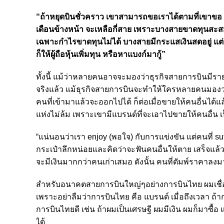
“ถ้าหยุดบินชั่วคราว เขาสามารถขอเราได้ตามที่เขาขอ ม
เดือนข้างหน้า จะเหลือกี่สาย เพราะบางสายขาดทุนสะสมเ
เฉพาะกำไรขาดทุนไม่ได้ บางสายมีกระแสเงินสดอยู่ แต่ท
ก็ให้ผู้ถือหุ้นเพิ่มทุน หรือหาแบงก์มากู้”
ทั้งนี้ แม้ว่าหลายคนอาจจะมองว่าธุรกิจสายการบินมีราย
จริงแล้ว แม้ธุรกิจสายการบินจะทำให้ใครหลายคนมองว่าโ
คนที่เข้ามาแล้วจะออกไปได้ ก็ต่อเมื่อขายให้คนอื่นได้แ
แห่งไม่ล้ม เพราะเขามีแบรนด์ที่จะเอาไปขายให้คนอื่น เ
“แน่นอนว่าเรา enjoy (พอใจ) กับการแข่งขัน แต่คนที่ su
กระเป๋าลึกหน่อยและคิดว่าจะฟันคนอื่นให้ตาย เสร็จแล้วก
จะมีเงินมากกว่าคนเก่าเสมอ ดังนั้น คนที่ดัมพ์ราคาลงม
สำหรับอนาคตสายการบินใหญ่ๆอย่างการบินไทย ผมเชื่อว
เพราะอย่าลืมว่าการบินไทย คือ แบรนด์ เมื่อถึงเวลา ถ้
การบินไทยดี เช่น ถ้าผมเป็นเศรษฐี ผมมีเงิน ผมก็มาซื้อ 
ได้