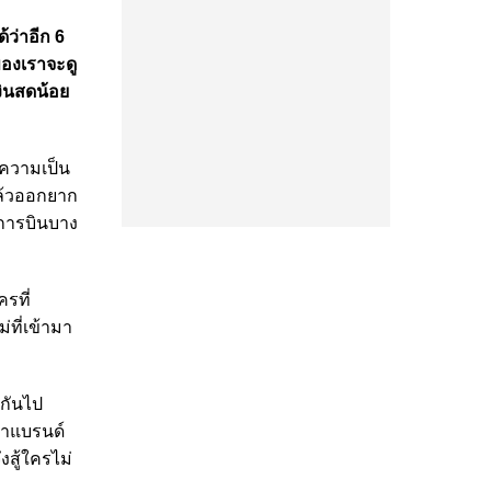
ว่าอีก 6
ของเราจะดู
งินสดน้อย
นความเป็น
แล้วออกยาก
ยการบินบาง
รที่
่ที่เข้ามา
งกันไป
ว่าแบรนด์
งสู้ใครไม่