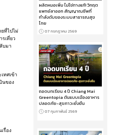
ผลิตหมอเพิ่ม ไม่ใช่ทางแก้! วิกฤต
แพทย์ลาออก สัญญาณชีพที่
กำลังดับของระบบสาธารณสุข
ไทย
07 กรกฎาคม 2569
ยที่ไปไม่
ารเที่ยว
กลับมา
ะเทศเข้า
บินของ
ถอดบทเรียน 4 ปี Chiang Mai
Greentopia ต้นแบบเมืองอาหาร
ปลอดภัย-สุขภาวะยั่งยืน
07 กุมภาพันธ์ 2569
เรื่อง