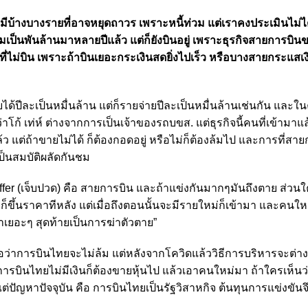
ีบ้างบางรายที่อาจหยุดถาวร เพราะหนี้ท่วม แต่เราคงประเมินไม่ได้
ป็นพันล้านมาหลายปีแล้ว แต่ก็ยังบินอยู่ เพราะธุรกิจสายการบิน
ี่ไม่บิน เพราะถ้าบินเยอะกระเงินสดยิ่งไปเร็ว หรือบางสายกระแสเ
ได้ปีละเป็นหมื่นล้าน แต่ก็รายจ่ายปีละเป็นหมื่นล้านเช่นกัน และใ
ก้ เท่ห์ ต่างจากการเป็นเจ้าของรถบขส. แต่ธุรกิจนี้คนที่เข้ามา
ล้ว แต่ถ้าขายไม่ได้ ก็ต้องกอดอยู่ หรือไม่ก็ต้องล้มไป และการที่สา
ป็นสมบัติผลัดกันชม
ffer (เจ็บปวด) คือ สายการบิน และถ้าแข่งกันมากๆมันถึงตาย ส่วนใค
็ขึ้นราคาทีหลัง แต่เมื่อถึงตอนนั้นจะมีรายใหม่ก็เข้ามา และคนใหม
าเยอะๆ สุดท้ายเป็นการฆ่าตัวตาย”
่าการบินไทยจะไม่ล้ม แต่หลังจากโควิดแล้ววิธีการบริหารจะต่า
าการบินไทยไม่มีเงินก็ต้องขายหุ้นไป แล้วเอาคนใหม่มา ถ้าใครเห็น
แต่ปัญหาปัจจุบัน คือ การบินไทยเป็นรัฐวิสาหกิจ ต้นทุนการแข่งขันจึ