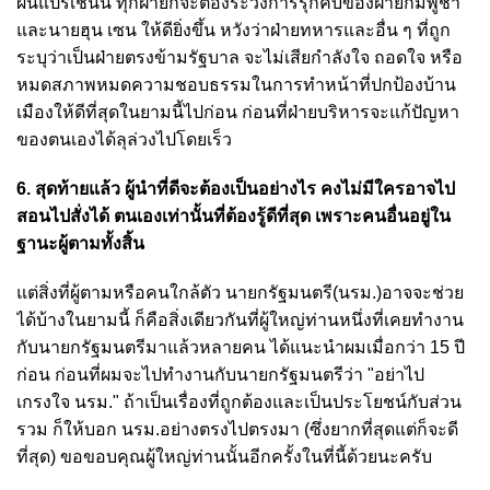
ผันแปรเช่นนี้ ทุกฝ่ายก็จะต้องระวังการรุกคืบของฝ่ายกัมพูชา
และนายฮุน เซน ให้ดียิ่งขึ้น หวังว่าฝ่ายทหารและอื่น ๆ ที่ถูก
ระบุว่าเป็นฝ่ายตรงข้ามรัฐบาล จะไม่เสียกำลังใจ ถอดใจ หรือ
หมดสภาพหมดความชอบธรรมในการทำหน้าที่ปกป้องบ้าน
เมืองให้ดีที่สุดในยามนี้ไปก่อน ก่อนที่ฝ่ายบริหารจะแก้ปัญหา
ของตนเองได้ลุล่วงไปโดยเร็ว
6. สุดท้ายแล้ว ผู้นำที่ดีจะต้องเป็นอย่างไร คงไม่มีใครอาจไป
สอนไปสั่งได้ ตนเองเท่านั้นที่ต้องรู้ดีที่สุด เพราะคนอื่นอยู่ใน
ฐานะผู้ตามทั้งสิ้น
แต่สิ่งที่ผู้ตามหรือคนใกล้ตัว นายกรัฐมนตรี(นรม.)อาจจะช่วย
ได้บ้างในยามนี้ ก็คือสิ่งเดียวกันที่ผู้ใหญ่ท่านหนึ่งที่เคยทำงาน
กับนายกรัฐมนตรีมาแล้วหลายคน ได้แนะนำผมเมื่อกว่า 15 ปี
ก่อน ก่อนที่ผมจะไปทำงานกับนายกรัฐมนตรีว่า "อย่าไป
เกรงใจ นรม." ถ้าเป็นเรื่องที่ถูกต้องและเป็นประโยชน์กับส่วน
รวม ก็ให้บอก นรม.อย่างตรงไปตรงมา (ซึ่งยากที่สุดแต่ก็จะดี
ที่สุด) ขอขอบคุณผู้ใหญ่ท่านนั้นอีกครั้งในที่นี้ด้วยนะครับ