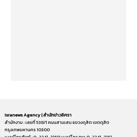
Isranews Agency | สำนักข่าวอิศรา
สำนักงาน : เลขที่ 538/1 ถนนสามเสน แขวงดุสิต เขตดุสิต
กรุงเทพมหานคร 10300
เบอร์โทรศัพท์ : 0-2241-3160 เบอร์โทรสาร 0-2241-3161