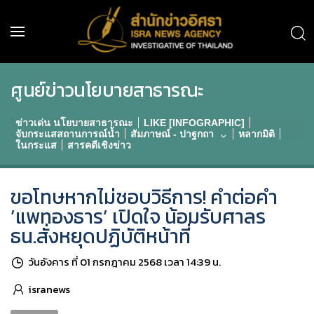
ศูนย์ข่าวนโยบายสาธารณะ
ข่าวเด่น นโยบายสาธารณะ
LIKE [INFOGRAPHIC]
จับกระแสสถานการณ์น้ำ
สัมภาษณ์ - ปาฐกถา
หลากมิติ
ในกระแส
สารคดีเชิงข่าว
ขอโทษหากไม่ชอบวิธีการ! คำต่อคำ
’แพทองธาร’ เปิดใจ น้อมรับศาลร
ธน.สั่งหยุดปฏิบัติหน้าที่
วันอังคาร ที่ 01 กรกฎาคม 2568 เวลา 14:39 น.
isranews