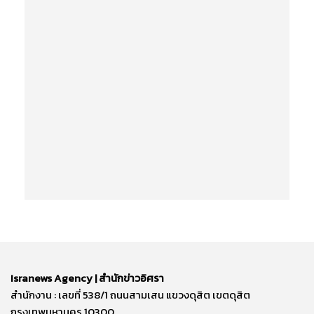
Isranews Agency | สำนักข่าวอิศรา
สำนักงาน : เลขที่ 538/1 ถนนสามเสน แขวงดุสิต เขตดุสิต
กรุงเทพมหานคร 10300