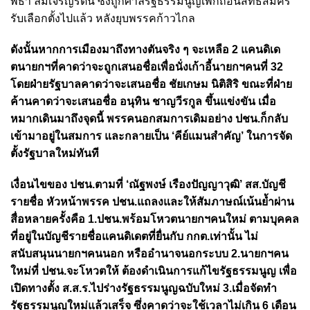
พิธา ลิ้มเจริญรัตน์ ซึ่งถูกศาลรัฐธรรมนูญเพิกถอนสิทธิสมัคร
รับเลือกตั้งไปแล้ว หลังยุบพรรคก้าวไกล
ดังนั้นหากการเมืองมาถึงทางตันจริง ๆ จะเหลือ 2 แคนดิเด
ตนายกฯที่คาดว่าจะถูกเสนอชื่อเพื่อนั่งเก้าอี้นายกฯคนที่ 32
โดยฝ่ายรัฐบาลคาดว่าจะเสนอชื่อ ชัยเกษม นิติสิริ ขณะที่ฝ่าย
ค้านคาดว่าจะเสนอชื่อ อนุทิน ชาญวีรกูล ขึ้นแข่งขัน เมื่อ
หมากเดินมาถึงจุดนี้ พรรคนอกสมการเดิมอย่าง ปชน.ก็กลับ
เข้ามาอยู่ในสมการ และกลายเป็น ‘คีย์แมนสำคัญ’ ในการจัด
ตั้งรัฐบาลใหม่ทันที
เงื่อนไขของ ปชน.ตามที่ ‘ณัฐพงษ์ เรืองปัญญาวุฒิ’ สส.บัญชี
รายชื่อ หัวหน้าพรรค ปชน.แถลงและให้สัมภาษณ์เน้นย้ำผ่าน
สื่อหลายครั้งคือ 1.ปชน.พร้อมโหวตนายกฯคนใหม่ ตามบุคคล
ที่อยู่ในบัญชีรายชื่อแคนดิเดตที่ยื่นกับ กกต.เท่านั้น ไม่
สนับสนุนนายกฯคนนอก หรืออำนาจนอกระบบ 2.นายกฯคน
ใหม่ที่ ปชน.จะโหวตให้ ต้องดำเนินการแก้ไขรัฐธรรมนูญ เพื่อ
เปิดทางตั้ง ส.ส.ร.ไปร่างรัฐธรรมนูญฉบับใหม่ 3.เมื่อจัดทำ
รัฐธรรมนูญใหม่แล้วเสร็จ ซึ่งคาดว่าจะใช้เวลาไม่เกิน 6 เดือน