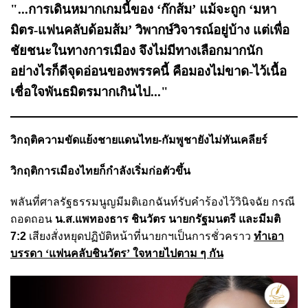
"...การเดินหมากเกมนี้ของ ‘ก๊กส้ม’ แม้จะถูก ‘มหา
มิตร-แฟนคลับด้อมส้ม’ วิพากษ์วิจารณ์อยู่บ้าง แต่เพื่อ
ชัยชนะในทางการเมือง จึงไม่มีทางเลือกมากนัก
อย่างไรก็ดีจุดอ่อนของพรรคนี้ คือมองไม่ขาด-ไว้เนื้อ
เชื่อใจพันธมิตรมากเกินไป..."
วิกฤติความขัดแย้งชายแดนไทย-กัมพูชายังไม่ทันเคลียร์
วิกฤติการเมืองไทยก็กำลังเริ่มก่อตัวขึ้น
พลันที่ศาลรัฐธรรมนูญมีมติเอกฉันท์รับคำร้องไว้วินิจฉัย กรณี
ถอดถอน
น.ส.แพทองธาร ชินวัตร นายกรัฐมนตรี และมีมติ
7:2
เสียงสั่งหยุดปฏิบัติหน้าที่นายกฯเป็นการชั่วคราว
ทำเอา
บรรดา ‘แฟนคลับชินวัตร’ ใจหายไปตาม ๆ กัน