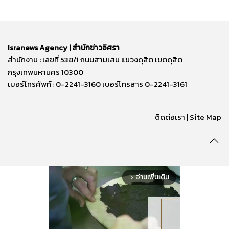
Isranews Agency | สำนักข่าวอิศรา
สำนักงาน : เลขที่ 538/1 ถนนสามเสน แขวงดุสิต เขตดุสิต
กรุงเทพมหานคร 10300
เบอร์โทรศัพท์ : 0-2241-3160 เบอร์โทรสาร 0-2241-3161
ติดต่อเรา | Site Map
อ่านเพิ่มเติม
arrow_forward_ios