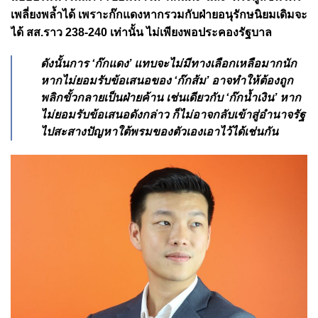
เพลี่ยงพล้ำได้ เพราะก๊กแดงหากรวมกับฝ่ายอนุรักษนิยมเดิมจะ
ได้ สส.ราว 238-240 เท่านั้น ไม่เพียงพอประคองรัฐบาล
ดังนั้นการ ‘ก๊กแดง’ แทบจะไม่มีทางเลือกเหลือมากนัก
หากไม่ยอมรับข้อเสนอของ ‘ก๊กส้ม’ อาจทำให้ต้องถูก
พลิกขั้วกลายเป็นฝ่ายค้าน เช่นเดียวกับ ‘ก๊กน้ำเงิน’ หาก
ไม่ยอมรับข้อเสนอดังกล่าว ก็ไม่อาจกลับเข้าสู่อำนาจรัฐ
ไปสะสางปัญหาใต้พรมของตัวเองเอาไว้ได้เช่นกัน