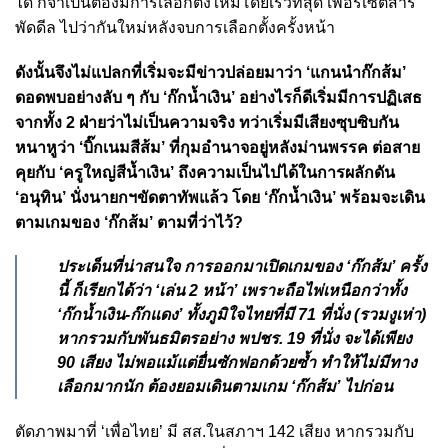
ได้ ก็จำเป็นต้องมีการเลือกตั้งใหม่โดยเร็วที่สุด เพื่อรีเซ็ตสาร
พัดดีล ไปว่ากันใหม่หลังจบการเลือกตั้งครั้งหน้า
ดังนั้นจึงไม่แปลกที่เริ่มจะมีข่าวปล่อยมาว่า ‘แกนนำก๊กส้ม’
ดอดพบอย่างลับ ๆ กับ ‘ก๊กน้ำเงิน’ อย่างไรก็ดีเริ่มมีการปฏิเสธ
จากทั้ง 2 ฝ่ายว่าไม่เป็นความจริง ทว่าเริ่มมีเสียงซุบซิบกัน
หนาหูว่า ‘บิ๊กเนมสีส้ม’ ที่กุมอำนาจอยู่หลังม่านพรรค ต่อสาย
คุยกับ ‘ครูใหญ่สีน้ำเงิน’ ถึงความเป็นไปได้ในการผลักดัน
‘อนุทิน’ นั่งนายกฯขัดตาทัพแล้ว โดย ‘ก๊กน้ำเงิน’ พร้อมจะเดิน
ตามเกมของ ‘ก๊กส้ม’ ตามที่ว่าไว้?
ประเด็นที่น่าสนใจ การออกมาเปิดเกมของ ‘ก๊กส้ม’ ครั้ง
นี้ ก็เรียกได้ว่า ‘เล่น 2 หน้า’ เพราะถือไพ่เหนือกว่าทั้ง
‘ก๊กน้ำเงิน-ก๊กแดง’ ทั้งภูมิใจไทยที่มี 71 ที่นั่ง (รวมงูเห่า)
หากรวมกับพันธมิตรอย่าง พปชร. 19 ที่นั่ง จะได้เพียง
90 เสียง ไม่พอแม้แต่ยื่นซักฟอกด้วยซ้ำ ทำให้ไม่มีทาง
เลือกมากนัก ต้องยอมเดินตามเกม ‘ก๊กส้ม’ ไปก่อน
ตัดภาพมาที่ ‘เพื่อไทย’ มี สส.ในสภาฯ 142 เสียง หากรวมกับ