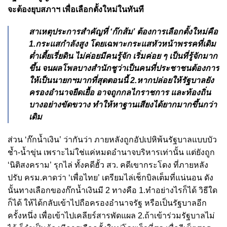
จะต้องยุบสภาฯ เพื่อเลือกตั้งใหม่ในทันที
สาเหตุประการสำคัญที่ ‘ก๊กส้ม’ ต้องการเลือกตั้งใหม่คือ
1.กระแสกำลังสูง โดยเฉพาะกระแสหัวหน้าพรรคที่เดิม
ต่ำเตี้ยเรี่ยดิน ไม่ค่อยมีคนรู้จัก เริ่มค่อย ๆ เป็นที่รู้จักมาก
ขึ้น จนผลโพลบางสำนักชูว่าเป็นคนที่ประชาชนต้องการ
ให้เป็นนายกฯมากที่สุดตอนนี้ 2.หากปล่อยให้รัฐบาลยัง
ครองอำนาจยืดเยื้อ อาจถูกกลไกราชการ และท้องถิ่น
บางอย่างขัดขวาง ทำให้หาฐานเสียงได้ยากมากขึ้นกว่า
เดิม
ส่วน ‘ก๊กน้ำเงิน’ ว่ากันว่า ภายหลังถูกอัปเปหิพ้นรัฐบาลแบบบัว
ช้ำ-น้ำขุ่น เพราะไม่ใช่แค่หมดอำนาจบริหารเท่านั้น แต่ยังถูก
‘นิติสงคราม’ รุกไล่ ทั้งคดีฮั้ว สว. คดีเขากระโดง ที่ภายหลัง
ปรับ ครม.คาดว่า ‘เพื่อไทย’ เตรียมไล่เช็กบิลเต็มที่แน่นอน ดัง
นั้นทางเลือกของก๊กน้ำเงินมี 2 ทางคือ 1.ทำอย่างไรก็ได้ วิธีใด
ก็ได้ ให้ได้กลับเข้าไปถือครองอำนาจรัฐ หรือเป็นรัฐบาลอีก
ครั้งหนึ่ง เพื่อเข้าไปเคลียร์สารพัดแผล 2.ถ้าเข้าร่วมรัฐบาลไม่