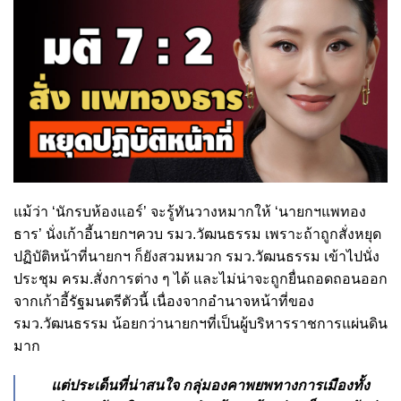
แม้ว่า ‘นักรบห้องแอร์’ จะรู้ทันวางหมากให้ ‘นายกฯแพทอง
ธาร’ นั่งเก้าอี้นายกฯควบ รมว.วัฒนธรรม เพราะถ้าถูกสั่งหยุด
ปฏิบัติหน้าที่นายกฯ ก็ยังสวมหมวก รมว.วัฒนธรรม เข้าไปนั่ง
ประชุม ครม.สั่งการต่าง ๆ ได้ และไม่น่าจะถูกยื่นถอดถอนออก
จากเก้าอี้รัฐมนตรีตัวนี้ เนื่องจากอำนาจหน้าที่ของ
รมว.วัฒนธรรม น้อยกว่านายกฯที่เป็นผู้บริหารราชการแผ่นดิน
มาก
แต่ประเด็นที่น่าสนใจ กลุ่มองคาพยพทางการเมืองทั้ง