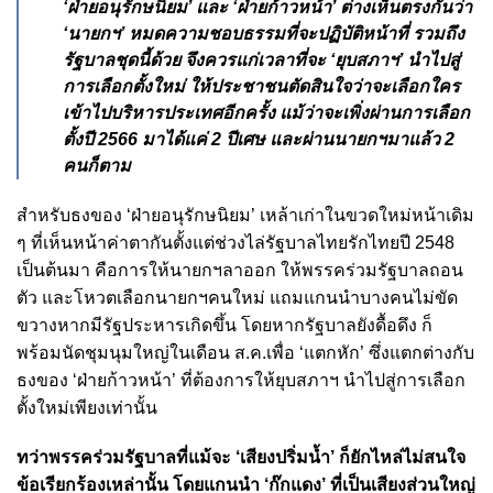
‘ฝ่ายอนุรักษนิยม’ และ ‘ฝ่ายก้าวหน้า’ ต่างเห็นตรงกันว่า
‘นายกฯ’ หมดความชอบธรรมที่จะปฏิบัติหน้าที่ รวมถึง
รัฐบาลชุดนี้ด้วย จึงควรแก่เวลาที่จะ ‘ยุบสภาฯ’ นำไปสู่
การเลือกตั้งใหม่ ให้ประชาชนตัดสินใจว่าจะเลือกใคร
เข้าไปบริหารประเทศอีกครั้ง แม้ว่าจะเพิ่งผ่านการเลือก
ตั้งปี 2566 มาได้แค่ 2 ปีเศษ และผ่านนายกฯมาแล้ว 2
คนก็ตาม
สำหรับธงของ ‘ฝ่ายอนุรักษนิยม’ เหล้าเก่าในขวดใหม่หน้าเดิม
ๆ ที่เห็นหน้าค่าตากันตั้งแต่ช่วงไล่รัฐบาลไทยรักไทยปี 2548
เป็นต้นมา คือการให้นายกฯลาออก ให้พรรคร่วมรัฐบาลถอน
ตัว และโหวตเลือกนายกฯคนใหม่ แถมแกนนำบางคนไม่ขัด
ขวางหากมีรัฐประหารเกิดขึ้น โดยหากรัฐบาลยังดื้อดึง ก็
พร้อมนัดชุมนุมใหญ่ในเดือน ส.ค.เพื่อ ‘แตกหัก’ ซึ่งแตกต่างกับ
ธงของ ‘ฝ่ายก้าวหน้า’ ที่ต้องการให้ยุบสภาฯ นำไปสู่การเลือก
ตั้งใหม่เพียงเท่านั้น
ทว่าพรรคร่วมรัฐบาลที่แม้จะ ‘เสียงปริ่มน้ำ’ ก็ยักไหล่ไม่สนใจ
ข้อเรียกร้องเหล่านั้น โดยแกนนำ ‘ก๊กแดง’ ที่เป็นเสียงส่วนใหญ่