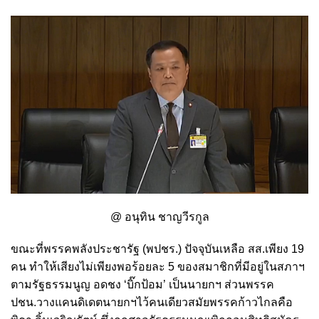
@ อนุทิน ชาญวีรกูล
ขณะที่พรรคพลังประชารัฐ (พปชร.) ปัจจุบันเหลือ สส.เพียง 19
คน ทำให้เสียงไม่เพียงพอร้อยละ 5 ของสมาชิกที่มีอยู่ในสภาฯ
ตามรัฐธรรมนูญ อดชง ‘บิ๊กป้อม’ เป็นนายกฯ ส่วนพรรค
ปชน.วางแคนดิเดตนายกฯไว้คนเดียวสมัยพรรคก้าวไกลคือ