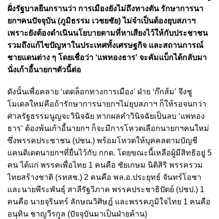
ฝั่งรัฐบาลยืนกรานว่า การเมืองยังไม่ถึงทางตัน รักษาการนา
ยกฯคนปัจจุบัน (ภูมิธรรม เวชยชัย) ไม่จำเป็นต้องยุบสภาฯ
เพราะยังต้องดำเนินนโยบายตามที่หาเสียงไว้ให้กับประชาชน
รวมถึงแก้ไขปัญหาในประเทศทั้งเศรษฐกิจ และสถานการณ์
ชายแดนต่าง ๆ โดยเชื่อว่า ‘แพทองธาร’ จะคัมแบ็กได้กลับมา
นั่งเก้าอี้นายกฯตัวนี้ต่อ
ดังนั้นเพื่อคลาย ‘เดดล็อกทางการเมือง’ ฝ่าย ‘ก๊กส้ม’ จึงชู
โมเดลใหม่คือถ้ารักษาการนายกฯไม่ยุบสภาฯ ก็ให้รอจนกว่า
ศาลรัฐธรรมนูญจะวินิจฉัย หากผลคำวินิจฉัยเป็นลบ ‘แพทอง
ธาร’ ต้องพ้นเก้าอี้นายกฯ ก็จะมีการโหวตเลือกนายกฯคนใหม่
ซึ่งพรรคประชาชน (ปชน.) พร้อมโหวตให้บุคคลตามบัญชี
แคนดิเดตนายกฯที่ยื่นไว้กับ กกต. โดยขณะนี้เหลือผู้มีสิทธิอยู่ 5
คน ได้แก่ พรรคเพื่อไทย 1 คนคือ ชัยเกษม นิติสิริ พรรครวม
ไทยสร้างชาติ (รทสช.) 2 คนคือ พล.อ.ประยุทธ์ จันทร์โอชา
และนายพีระพันธุ์ สาลีรัฐวิภาค พรรคประชาธิปัตย์ (ปชป.) 1
คนคือ นายจุรินทร์ ลักษณวิศิษฎ์ และพรรคภูมิใจไทย 1 คนคือ
อนุทิน ชาญวีรกูล (ปัจจุบันมาเป็นฝ่ายค้าน)