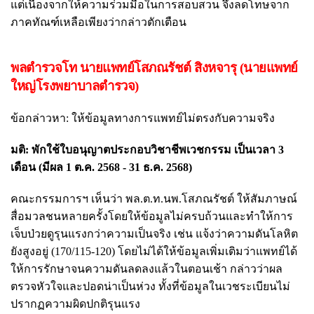
แต่เนื่องจากให้ความร่วมมือในการสอบสวน จึงลดโทษจาก
ภาคทัณฑ์เหลือเพียงว่ากล่าวตักเตือน
พลตำรวจโท นายแพทย์โสภณรัชต์ สิงหจารุ (นายแพทย์
ใหญ่โรงพยาบาลตำรวจ)
ข้อกล่าวหา: ให้ข้อมูลทางการแพทย์ไม่ตรงกับความจริง
มติ: พักใช้ใบอนุญาตประกอบวิชาชีพเวชกรรม เป็นเวลา 3
เดือน (มีผล 1 ต.ค. 2568 - 31 ธ.ค. 2568)
คณะกรรมการฯ เห็นว่า พล.ต.ท.นพ.โสภณรัชต์ ให้สัมภาษณ์
สื่อมวลชนหลายครั้งโดยให้ข้อมูลไม่ครบถ้วนและทำให้การ
เจ็บป่วยดูรุนแรงกว่าความเป็นจริง เช่น แจ้งว่าความดันโลหิต
ยังสูงอยู่ (170/115-120) โดยไม่ได้ให้ข้อมูลเพิ่มเติมว่าแพทย์ได้
ให้การรักษาจนความดันลดลงแล้วในตอนเช้า กล่าวว่าผล
ตรวจหัวใจและปอดน่าเป็นห่วง ทั้งที่ข้อมูลในเวชระเบียนไม่
ปรากฏความผิดปกติรุนแรง