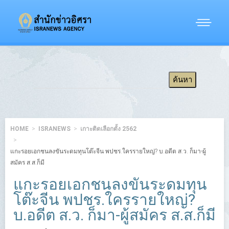
HOME
ISRANEWS
เกาะติดเลือกตั้ง 2562
แกะรอยเอกชนลงขันระดมทุนโต๊ะจีน พปชร.ใครรายใหญ่? บ.อดีต ส.ว. ก็มา-ผู้
สมัคร ส.ส.ก็มี
แกะรอยเอกชนลงขันระดมทุน
โต๊ะจีน พปชร.ใครรายใหญ่?
บ.อดีต ส.ว. ก็มา-ผู้สมัคร ส.ส.ก็มี