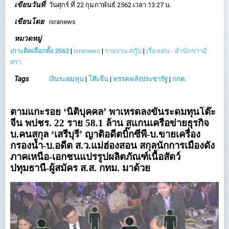
เขียนวันที่
วันศุกร์ ที่ 22 กุมภาพันธ์ 2562 เวลา 13:27 น.
เขียนโดย
isranews
หมวดหมู่
เกาะติดเลือกตั้ง 2562
|
Isranews
|
รายงาน-สกู๊ป
|
เรื่องเด่น - สำนักข่าวอิ
ศรา
Tags
เงินระดมทุน
|
โต๊ะจีน
|
พรรคพลังประชารัฐ
|
กกต.
ตามแกะรอย ‘นิติบุคคล’ พาเหรดลงขันระดมทุนโต๊ะ
จีน พปชร. 22 ราย 58.1 ล้าน สแกนเครือข่ายธุรกิจ
บ.คนสกุล ‘เสรีบุรี’ ญาติอดีตบิ๊กซีพี-บ.ขายเครื่อง
กรองน้ำ-บ.อดีต ส.ว.แม่ฮ่องสอน สกุลนักการเมืองดัง
ภาคเหนือ-เอกชนแปรรูปผลิตภัณฑ์เนื้อสัตว์
ปทุมธานี-ผู้สมัคร ส.ส. กทม. มาด้วย