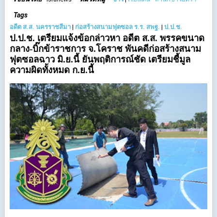
Tags
อดีต ส.ส. นครราชสีมา
|
ก่อสร้างสนามฟุตซอล ร.ร. สพฐ.
|
ป.ป.ช.
ป.ป.ช. เตรียมแจ้งข้อกล่าวหา อดีต ส.ส. พรรคขนาด
กลาง-บิ๊กข้าราชการ จ.โคราช พันคดีก่อสร้างสนาม
ฟุตซอลฉาว มิ.ย.นี้ ยันพฤติการณ์ชัด เตรียมชี้มูล
ความผิดทั้งหมด ก.ย.นี้