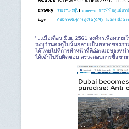
เขียนวันที่
วันอาทิตย์ ที่ 03 กุมภาพันธ์ 2562 เวลา 12:30 
หมวดหมู่
รายงาน-สกู๊ป
|
Isranews
|
ข่าวทั่วไปศูนย์ข่า
Tags
ดัชนีการรับรู้การทุจริต (CPI)
|
องค์กรเพื่อคว
"...เมื่อเดือน มิ.ย. 2561 องค์กรเพื่อคว
ระบุว่านครดูไบนั้นกลายเป็นตลาดของกา
ได้โทษไปที่การทำหน้าที่ที่อ่อนแอของหน่
ได้เข้าไปรับผิดชอบ ตรวจสอบการซื้อขายอส