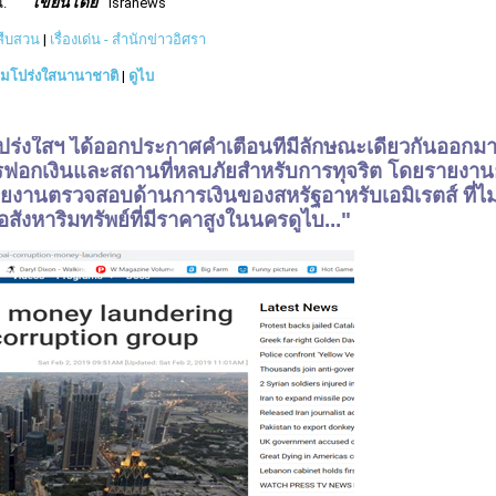
เขียนโดย
น.
isranews
วสืบสวน
|
เรื่องเด่น - สำนักข่าวอิศรา
ามโปร่งใสนานาชาติ
|
ดูไบ
ามโปร่งใสฯ ได้ออกประกาศคำเตือนที่มีลักษณะเดียวกันออกม
รฟอกเงินและสถานที่หลบภัยสำหรับการทุจริต โดยรายงานย
วยงานตรวจสอบด้านการเงินของสหรัฐอาหรับเอมิเรตส์ ที่ไม
ังหาริมทรัพย์ที่มีราคาสูงในนครดูไบ..."