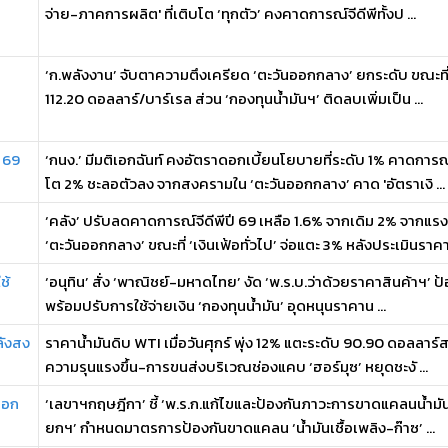
จ่าย-ภาคการผลิต' ที่เติบโต ‘ทุกตัว’ คงคาดการณ์จีดีพีทั้งป ...
‘ก.พลังงาน’ จับตาความตึงเครียด ‘ตะวันออกกลาง’ ยกระดับ ขณะที่ล
112.20 ดอลลาร์/บาร์เรล ส่วน ‘กองทุนน้ำมันฯ’ ติดลบเพิ่มเป็น ...
ี 69
‘กนง.’ มีมติเอกฉันท์ คงอัตราดอกเบี้ยนโยบายที่ระดับ 1% คาดการณ
โต 2% ชะลอตัวลง จากสงครามใน ‘ตะวันออกกลาง’ คาด 'อัตราเงิ ...
‘คลัง’ ปรับลดคาดการณ์จีดีพีปี 69 เหลือ 1.6% จากเดิม 2% จากแ
‘ตะวันออกกลาง’ ขณะที่ ‘เงินเฟ้อทั่วไป’ จ่อแตะ 3% หลังประเมินราคา ‘
ช้
‘อนุทิน’ สั่ง ‘พาณิชย์-มหาดไทย’ งัด ‘พ.ร.บ.ว่าด้วยราคาสินค้าฯ’ 
พร้อมปรับการใช้จ่ายเงิน ‘กองทุนน้ำมัน’ อุดหนุนราคาน ...
ลังสง
ราคาน้ำมันดิบ WTI เมื่อวันศุกร์ พุ่ง 12% แตะระดับ 90.90 ดอลลาร์
ความรุนแรงขึ้น-การขนส่งบริเวณช่องแคบ ‘ฮอร์มุซ’ หยุดชะงั ...
ออก
‘เลขาฯกฤษฎีกา’ ชี้ ‘พ.ร.ก.แก้ไขและป้องกันภาวะการขาดแคลนน้ำมันเช
ยกฯ’ กำหนดมาตรการป้องกันขาดแคลน ‘น้ำมันเชื้อเพลิง-ก๊าซ’ ...