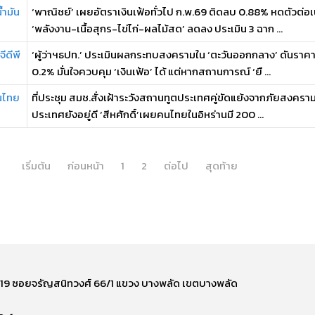
้ำมัน
‘พาณิชย์’ เผยอัตราเงินเฟ้อทั่วไป ก.พ.69 ติดลบ 0.88% หดตัวต่อเนื
‘พลังงาน-เนื้อสุกร-ไข่ไก่-ผลไม้สด’ ลดลง ประเมิน 3 ฉาก ...
ีดีพี
‘ผู้ว่าฯธปท.’ ประเมินผลกระทบสงครามใน ‘ตะวันออกกลาง’ ดันราคาน้ำม
0.2% มั่นใจควบคุม ‘เงินเฟ้อ’ ได้ แต่หากสถานการณ์ ‘ยื ...
คนไทย
ที่ประชุม สมช.สั่งเฝ้าระวังสถานทูตประเทศคู่ขัดแย้งจากภัยสงคราม ช
ประเทศยังอยู่ดี ‘สีหศักดิ์’เผยคนไทยในอิหร่านมี 200 ...
เริ่มต้น
ก่อนหน้า
1
2
ต่อไป
สุดท้าย
ี่ 219 ซอยจรัญสนิทวงศ์ 66/1 แขวง บางพลัด เขตบางพลัด