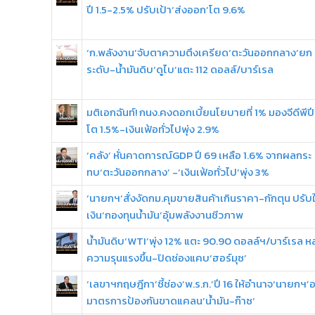
ปี 1.5-2.5% ปรับเป้า‘ส่งออก’โต 9.6%
‘ก.พลังงาน’จับตาความตึงเครียด‘ตะวันออกกลาง’ยก
ระดับ-น้ำมันดิบ‘ดูไบ’แตะ 112 ดอลล์/บาร์เรล
มติเอกฉันท์! กนง.คงดอกเบี้ยนโยบายที่ 1% มองจีดีพีป
โต 1.5%-เงินเฟ้อทั่วไปพุ่ง 2.9%
‘คลัง’ หั่นคาดการณ์GDP ปี 69 เหลือ 1.6% จากผลกระ
ทบ‘ตะวันออกกลาง’ -‘เงินเฟ้อทั่วไป’พุ่ง 3%
‘นายกฯ’สั่งงัดกม.คุมขายสินค้าเกินราคา-กักตุน ปรับใ
เงิน‘กองทุนน้ำมัน’อุ้มพลังงานชีวภาพ
น้ำมันดิบ‘WTI’พุ่ง 12% แตะ 90.90 ดอลล์ฯ/บาร์เรล ห
ความรุนแรงขึ้น-ปิดช่องแคบ‘ฮอร์มุซ’
‘เลขาฯกฤษฎีกา’ชี้ช่อง‘พ.ร.ก.’ปี 16 ให้อำนาจ‘นายกฯ’
มาตรการป้องกันขาดแคลน‘น้ำมัน-ก๊าซ’