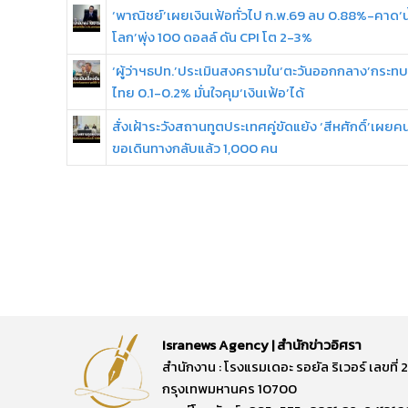
‘พาณิชย์’เผยเงินเฟ้อทั่วไป ก.พ.69 ลบ 0.88%-คาด‘น
โลก’พุ่ง 100 ดอลล์ ดัน CPI โต 2-3%
‘ผู้ว่าฯธปท.’ประเมินสงครามใน‘ตะวันออกกลาง’กระทบจ
ไทย 0.1-0.2% มั่นใจคุม‘เงินเฟ้อ’ได้
สั่งเฝ้าระวังสถานทูตประเทศคู่ขัดแย้ง ‘สีหศักดิ์’เผย
ขอเดินทางกลับแล้ว 1,000 คน
Isranews Agency | สำนักข่าวอิศรา
สำนักงาน : โรงแรมเดอะ รอยัล ริเวอร์ เลขท
กรุงเทพมหานคร 10700