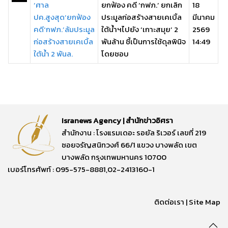
‘ศาล
ยกฟ้อง คดี ‘กฟภ.’ ยกเลิก
18
ปค.สูงสุด’ยกฟ้อง
ประมูลก่อสร้างสายเคเบิ้ล
มีนาคม
คดี‘กฟภ.’ล้มประมูล
ใต้น้ำฯไปยัง ‘เกาะสมุย’ 2
2569
ก่อสร้างสายเคเบิ้ล
พันล้าน ชี้เป็นการใช้ดุลพินิจ
14:49
ใต้น้ำ 2 พันล.
โดยชอบ
Isranews Agency | สำนักข่าวอิศรา
สำนักงาน : โรงแรมเดอะ รอยัล ริเวอร์ เลขที่ 219
ซอยจรัญสนิทวงศ์ 66/1 แขวง บางพลัด เขต
บางพลัด กรุงเทพมหานคร 10700
เบอร์โทรศัพท์ : 095-575-8881,02-2413160-1
ติดต่อเรา
|
Site Map