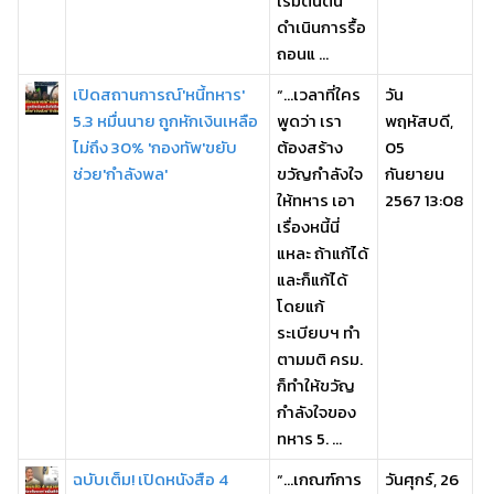
เริ่มต้นต้น
ดำเนินการรื้อ
ถอนแ ...
เปิดสถานการณ์'หนี้ทหาร'
“…เวลาที่ใคร
วัน
5.3 หมื่นนาย ถูกหักเงินเหลือ
พูดว่า เรา
พฤหัสบดี,
ไม่ถึง 30% 'กองทัพ'ขยับ
ต้องสร้าง
05
ช่วย'กำลังพล'
ขวัญกำลังใจ
กันยายน
ให้ทหาร เอา
2567 13:08
เรื่องหนี้นี่
แหละ ถ้าแก้ได้
และก็แก้ได้
โดยแก้
ระเบียบฯ ทำ
ตามมติ ครม.
ก็ทำให้ขวัญ
กำลังใจของ
ทหาร 5. ...
ฉบับเต็ม! เปิดหนังสือ 4
“…เกณฑ์การ
วันศุกร์, 26