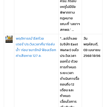
ครม. กี่รอบ
เหตุไม่มีข้อ
พิพาททาง
กฎหมาย
ขณะที่ ‘เลขาฯ
สกพอ.’ ...
พฤติการณ์‘อีสท์วอ
"...แต่จำเลย
วัน
เตอร์’ประวิงเวลาคืน‘ท่อส่ง
(บริษัท East
พฤหัสบดี,
น้ำ’ ก่อน‘ธนารักษ์’ฟ้องเรียก
Water) จงใจ
03 เมษายน
ค่าเสียหาย 127 ล.
ประวิงเวลา
2568 18:56
ออกไป ด้วย
การกำหนด
ระยะเวลา
ดำเนินการรื้อ
ถอนถึง 12
เดือน และ
กำหนด
เงื่อนไขการ