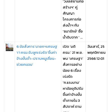
‘วงษ์สยามก่อ
สร้างฯ’ คู่
สัญญา
โครงการท่อ
ส่งน้ำฯ กับ
‘ธนารักษ์’ ซื้อ
น้ำดิบจาก ‘ ...
6 ข้อสั่งการ‘นายกฯเศรษฐ
เปิด ‘มติ
วันเสาร์, 25
า’! ครม.รับลูกเร่งรัด‘ขึ้นค่า
ครม.’ 21 พ.ย.
พฤศจิกายน
จ้างขั้นต่ำ-ปราบหมูเถื่อน-
พบ ‘เศรษฐา’
2566 12:01
ช่วยคนจน’
สั่งการอย่าง
น้อย 6 เรื่อง
เร่งรัด
‘ก.แรงงาน’
หาข้อยุติปรับ
ขึ้นค่าจ้างขั้น
ต่ำภายใน 3
สัปดาห์ ตาม