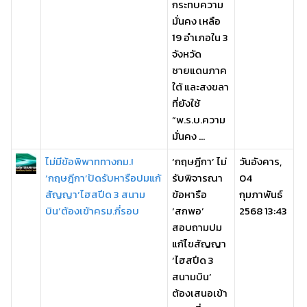
กระทบความ
มั่นคง เหลือ
19 อำเภอใน 3
จังหวัด
ชายแดนภาค
ใต้ และสงขลา
ที่ยังใช้
“พ.ร.บ.ความ
มั่นคง ...
ไม่มีข้อพิพาททางกม.!
‘กฤษฎีกา’ ไม่
วันอังคาร,
‘กฤษฎีกา’ปัดรับหารือปมแก้
รับพิจารณา
04
สัญญา‘ไฮสปีด 3 สนาม
ข้อหารือ
กุมภาพันธ์
บิน’ต้องเข้าครม.กี่รอบ
‘สกพอ’
2568 13:43
สอบถามปม
แก้ไขสัญญา
‘ไฮสปีด 3
สนามบิน’
ต้องเสนอเข้า