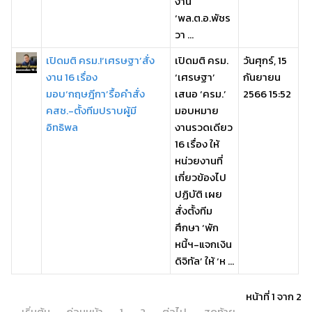
งาน
‘พล.ต.อ.พัชร
วา ...
เปิดมติ ครม.!‘เศรษฐา’สั่ง
เปิดมติ ครม.
วันศุกร์, 15
งาน 16 เรื่อง
‘เศรษฐา’
กันยายน
มอบ‘กฤษฎีกา’รื้อคำสั่ง
เสนอ ‘ครม.’
2566 15:52
คสช.-ตั้งทีมปราบผู้มี
มอบหมาย
อิทธิพล
งานรวดเดียว
16 เรื่อง ให้
หน่วยงานที่
เกี่ยวข้องไป
ปฏิบัติ เผย
สั่งตั้งทีม
ศึกษา ‘พัก
หนี้ฯ-แจกเงิน
ดิจิทัล’ ให้ ‘ห ...
หน้าที่ 1 จาก 2
เริ่มต้น
ก่อนหน้า
1
2
ต่อไป
สุดท้าย