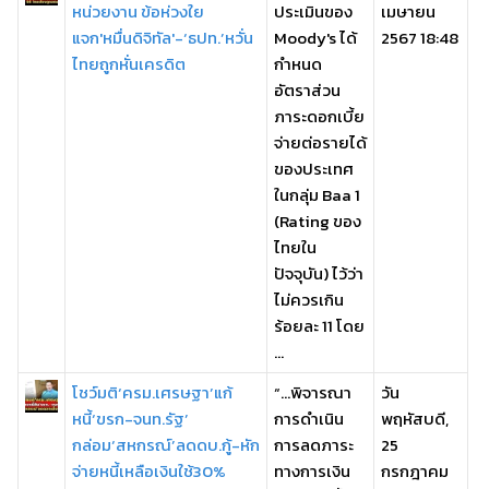
หน่วยงาน ข้อห่วงใย
ประเมินของ
เมษายน
แจก'หมื่นดิจิทัล'-‘ธปท.’หวั่น
Moody's ได้
2567 18:48
ไทยถูกหั่นเครดิต
กำหนด
อัตราส่วน
ภาระดอกเบี้ย
จ่ายต่อรายได้
ของประเทศ
ในกลุ่ม Baa 1
(Rating ของ
ไทยใน
ปัจจุบัน) ไว้ว่า
ไม่ควรเกิน
ร้อยละ 11 โดย
...
โชว์มติ‘ครม.เศรษฐา’แก้
“…พิจารณา
วัน
หนี้‘ขรก-จนท.รัฐ’
การดำเนิน
พฤหัสบดี,
กล่อม‘สหกรณ์’ลดดบ.กู้-หัก
การลดภาระ
25
จ่ายหนี้เหลือเงินใช้30%
ทางการเงิน
กรกฎาคม