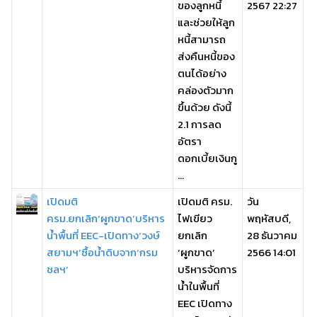
ของลูกหนี้
2567 22:27
และช่วยให้ลูก
หนี้สามารถ
ส่งคืนหนี้ของ
ตนได้อย่าง
คล่องตัวมาก
ขึ้นด้วย ดังนี้
2.1 การลด
อัตรา
ดอกเบี้ยเงินกู
...
เปิดมติ
เปิดมติ ครม.
วัน
ครม.ยกเลิก‘ผูกขาด’บริหาร
ไฟเขียว
พฤหัสบดี,
น้ำพื้นที่ EEC-เปิดทาง‘วงษ์
ยกเลิก
28 ธันวาคม
สยามฯ’ซื้อน้ำดิบจาก‘กรม
‘ผูกขาด’
2566 14:01
ชลฯ’
บริหารจัดการ
น้ำในพื้นที่
EEC เปิดทาง