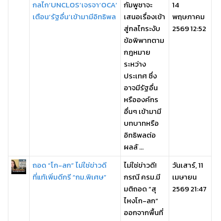
กลไก‘UNCLOS’เจรจา‘OCA’
กัมพูชาจะ
14
เตือน‘รัฐอื่น’เข้ามามีอิทธิพล
เสนอเรื่องเข้า
พฤษภาคม
สู่กลไกระงับ
2569 12:52
ข้อพิพาทตาม
กฎหมาย
ระหว่าง
ประเทศ ซึ่ง
อาจมีรัฐอื่น
หรือองค์กร
อื่นๆ เข้ามามี
บทบาทหรือ
อิทธิพลต่อ
ผลลั ...
ถอด “โก-ลก” ไม่ใช่ข่าวดี
ไม่ใช่ข่าวดี!
วันเสาร์, 11
ที่แท้เพิ่มดีกรี “กม.พิเศษ”
กรณี ครม.มี
เมษายน
มติถอด “สุ
2569 21:47
ไหงโก-ลก”
ออกจากพื้นที่