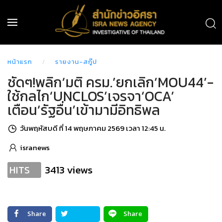
หน้าแรก
รายงาน-สกู๊ป
ชัดๆ!พลิก‘มติ ครม.’ยกเลิก‘MOU44’-
ใช้กลไก‘UNCLOS’เจรจา‘OCA’
เตือน‘รัฐอื่น’เข้ามามีอิทธิพล
วันพฤหัสบดี ที่ 14 พฤษภาคม 2569 เวลา 12:45 น.
isranews
3413 views
HITS
Share
Share