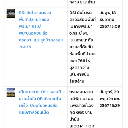
กลาง 61.7 ล้าน
DSI บินโดรนตรวจ
DSI บินโดรน
วันพุธ, 18
พื้นที่‘ปลายคลอง
ตรวจสอบพื้นที่
ธันวาคม
พระยา’กระบี่
‘ปลายพระยา’
2567 15:09
พบ‘บ.เอกชน’ถือ
จ.กระบี่ พบ
ครอง‘น.ส.3’รุกป่าสงวนฯ
‘บ.เอกชน’ ถือ
766 ไร่
ครองที่ดินทับ
ซ้อนพื้นที่ป่าสง
วนฯ 766 ไร่
มูลค่าความ
เสียหายนับ
ร้อยล้าน
เป็นทางการ! DSI แจงคดี
กรมสอบสวน
วันศุกร์, 29
ขายน้ำมัน OR ยังสอบไม่
คดีพิเศษ เผย
พฤศจิกายน
เสร็จ-ปัดเกี่ยวหนังสือ
แพร่ข่าวชี้แจง
2567 16:29
ตอบศาลว่อนเน็ต
คดี GGC ขาย
น้ำมัน
B100 PTTOR