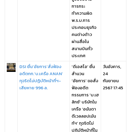
การกระ
ทำความผิด
พ.ร.บ.การ
ประกอบธุรกิจ
คนต่างด้าว
ผ่านสื่อใน
สนามบินทั่ว
ประเทศ
DSI ยื่น‘อัยการ’สั่งฟ้อง
‘ดีเอสไอ’ ยื่น
วันอังคาร,
อดีตกก.‘บ.เครือ ANAN’
สำนวน
24
ทุจริตไม่ปฏิบัติหน้าที่ฯ-
‘อัยการ’ ขอสั่ง
กันยายน
เสียหาย 996 ล.
ฟ้องอดีต
2567 17:45
กรรมการ ‘บ.เฮ
ลิกซ์’ บริษัทใน
เครือ ‘อนันดา
ดีเวลลอปเม้น
ท์ฯ’ ทุจริตไม่
ปฏิบัติหน้าที่ใน