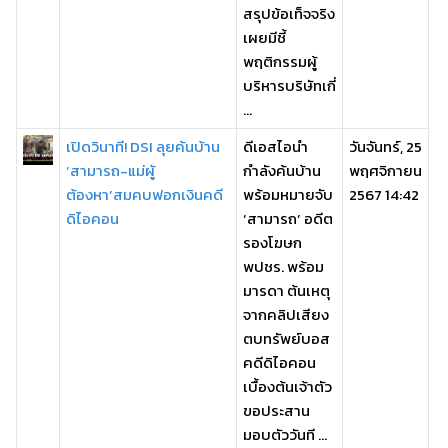
สรุปข้อเท็จจริง
เผยมีชี้
พฤติกรรมผู้
บริหารบริษัทเกี่
...
เปิดวินาที! DSI ลุยค้นบ้าน
ดีเอสไอนำ
วันจันทร์, 25
‘สามารถ-แม่ผู้
กำลังค้นบ้าน
พฤศจิกายน
ต้องหา’สมคบฟอกเงินคดี
พร้อมหมายจับ
2567 14:42
ดิไอคอน
‘สามารถ’ อดีต
รองโฆษก
พปชร. พร้อม
มารดา ต้นเหตุ
จากคลิปเสียง
ตบทรัพย์บอส
คดีดิไอคอน
เบื้องต้นเจ้าตัว
ขอประสาน
มอบตัววันที ...