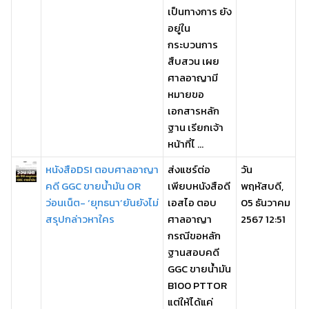
เป็นทางการ ยัง
อยู่ใน
กระบวนการ
สืบสวน เผย
ศาลอาญามี
หมายขอ
เอกสารหลัก
ฐาน เรียกเจ้า
หน้าที่ไ ...
หนังสือDSI ตอบศาลอาญา
ส่งแชร์ต่อ
วัน
คดี GGC ขายน้ำมัน OR
เพียบหนังสือดี
พฤหัสบดี,
ว่อนเน็ต- ‘ยุทธนา’ยันยังไม่
เอสไอ ตอบ
05 ธันวาคม
สรุปกล่าวหาใคร
ศาลอาญา
2567 12:51
กรณีขอหลัก
ฐานสอบคดี
GGC ขายน้ำมัน
B100 PTTOR
แต่ให้ได้แค่