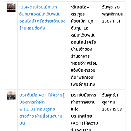
‘DSI-ตร.ห้วยเม็ก’บุก
‘ดีเอสไอ-
วันพุธ, 20
จับกุม‘แอดมิน’เว็บพนัน
ตร.ภูธร
พฤศจิกายน
ออนไลน์ เครือข่ายเจ้าของ
ห้วยเม็ก’ บุก
2567 11:51
ร้านหอยชื่อดัง
จับกุม ‘แอ
ดมิน’เว็บพนัน
ออนไลน์ เครือ
ข่ายเจ้าของ
ร้านอาหาร
‘หอยจ๋า’ พร้อม
แจ้งข้อหาร่วม
กัน ‘ฟอกเงิน’
เพิ่มอีกกระทง
DSI จับมือ AOT ให้ความรู้
DSI จับมือการ
วันศุกร์, 11
ป้องการทำผิด
ท่าอากาศยาน
ตุลาคม
พ.ร.บ.ประกอบธุรกิจ
แห่ง
2567 15:53
ต่างด้าว ผ่านสื่อในสนาม
ประเทศไทย
บิน
(AOT) ให้ความ
รู้ป้องปราม