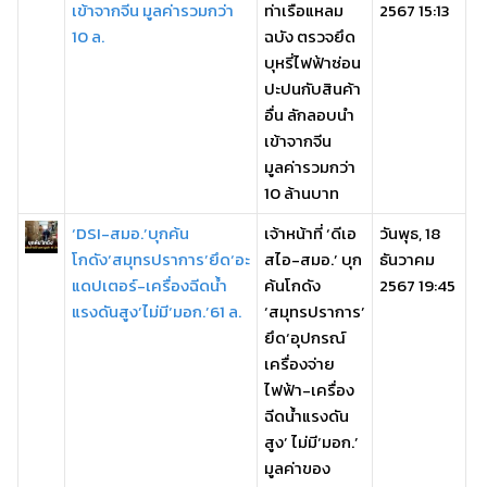
เข้าจากจีน มูลค่ารวมกว่า
ท่าเรือแหลม
2567 15:13
10 ล.
ฉบัง ตรวจยึด
บุหรี่ไฟฟ้าซ่อน
ปะปนกับสินค้า
อื่น ลักลอบนำ
เข้าจากจีน
มูลค่ารวมกว่า
10 ล้านบาท
‘DSI-สมอ.’บุกค้น
เจ้าหน้าที่ ‘ดีเอ
วันพุธ, 18
โกดัง‘สมุทรปราการ’ยึด‘อะ
สไอ-สมอ.’ บุก
ธันวาคม
แดปเตอร์-เครื่องฉีดน้ำ
ค้นโกดัง
2567 19:45
แรงดันสูง’ไม่มี‘มอก.’61 ล.
‘สมุทรปราการ’
ยึด‘อุปกรณ์
เครื่องจ่าย
ไฟฟ้า-เครื่อง
ฉีดน้ำแรงดัน
สูง’ ไม่มี‘มอก.’
มูลค่าของ