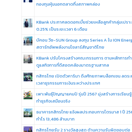
กองทุนหุ้นนอกตลาดกึ่งสภาพคล่อง
KBank ประกาศลดดอกเบี้ยช่วยเหลือลูกค้ากลุ่มเปรา
0.25% เป็นระยะเวลา 6 เดือน
บีคอน วีซ-SUN Group ลงทุน Series A ใน ION Ener
สตาร์ทอัพพลังงานโซลาร์สัญชาติไทย
KBank ปรับโครงสร้างคณะกรรมการ ตามหลักการกำ
ดูแลกิจการที่ดีสอดคล้องมาตรฐานสากล
กสิกรไทย เปิดตัวคารินา ดึงศักยภาพบล็อกเชน ลดระ
เวลาธุรกรรมการเงินระหว่างประเทศ
เพาะพันธุ์ปัญญาแคมป์ รุ่นปี 2567 มุ่งสร้างการเรียนรู
ทำธุรกิจเสมือนจริง
ธนาคารกสิกรไทย แจ้งผลประกอบการไตรมาส 1 ปี 25
กำไร 13,486 ล้านบาท
กสิกรไทยรับ 2 รางวัลสูงสุด ด้านความรับผิดชอบต่อ