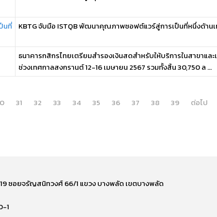
นที่
KBTG จับมือ ISTQB พัฒนาคุณภาพซอฟต์แวร์สู่การเป็นที่หนึ่งด้าน
ธนาคารกสิกรไทยเตรียมสำรองเงินสดสำหรับให้บริการในสาขาและเครื่
ช่วงเทศกาลสงกรานต์ 12-16 เมษายน 2567 รวมทั้งสิ้น 30,750 ล ...
0
31
32
33
34
35
36
37
38
39
ต่อไป
ี่ 219 ซอยจรัญสนิทวงศ์ 66/1 แขวง บางพลัด เขตบางพลัด
0-1