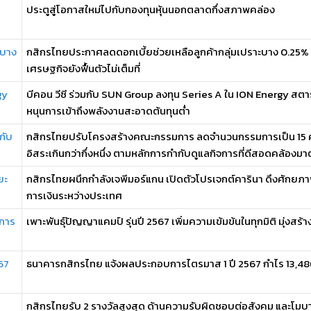
ประตูสู่โอกาสใหม่ไปกับกองทุนหุ้นนอกตลาดกึ่งสภาพคล่อง
ะบาง
กสิกรไทยประกาศลดดอกเบี้ยช่วยเหลือลูกค้ากลุ่มเปราะบาง 0.25% เป
เศรษฐกิจยังฟื้นตัวไม่เต็มที่
gy
บีคอน วีซี ร่วมกับ SUN Group ลงทุน Series A ใน ION Energy สต
หนุนการเข้าถึงพลังงานสะอาดต้นทุนต่ำ
กับ
กสิกรไทยปรับโครงสร้างคณะกรรมการ ลดจำนวนกรรมการเป็น 15 คน
อิสระเกินกว่ากึ่งหนึ่ง ตามหลักการกำกับดูแลกิจการที่ดีสอดคล้องมาต 
ยะ
กสิกรไทยผนึกกำลังเจพีมอร์แกน เปิดตัวโปรเจกต์คารินา ดึงศักย
การเงินระหว่างประเทศ
้การ
เพาะพันธุ์ปัญญาแคมป์ รุ่นปี 2567 เพิ่มความเข้มข้นในทุกมิติ มุ่งสร้
67
ธนาคารกสิกรไทย แจ้งผลประกอบการไตรมาส 1 ปี 2567 กำไร 13,48
กสิกรไทยรับ 2 รางวัลสูงสุด ด้านความรับผิดชอบต่อสังคม และโมบ