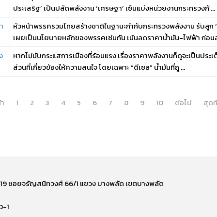
ประเสริฐ’ เป็นปลัดพลังงาน ‘เศรษฐา’ เซ็นแบ่งหน่วยงานกระทรวงกั ...
หา
หัวหน้าพรรครวมไทยสร้างชาติในฐานะกำกับกระทรวงพลังงาน รับลูก 
เผยเป็นนโยบายหลักของพรรคเช่นกัน เน้นลดราคาน้ำมัน-ไฟฟ้า ก่อนส 
ง
หากไม่นับกระแสการเมืองที่ร้อนแรง เรื่องราคาพลังงานก็ดูจะเป็นปร
ส่วนที่เกี่ยวข้องให้ความสนใจ โดยเฉพาะ “ดีเซล” น้ำมันที่ถู ...
้า
1
2
3
4
5
6
7
8
9
10
ต่อไป
สุดท
ี่ 219 ซอยจรัญสนิทวงศ์ 66/1 แขวง บางพลัด เขตบางพลัด
0-1