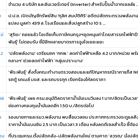
จำนวน 4 บริษัท และอินเวอร์เตอร์ (Inverter) สำหรับปั๊มน้ำจากเซลล์แ ..
ง
ป.ป.ช. เปิดบัญชีทรัพย์สิน 'กุลิศ สมบัติศิริ' อดีตปลัดกระทรวงพลังงาน ม
แปลง มูลค่า 439 ล. โรงเรือนและสิ่งปลูกสร้าง 10 ร ...
ม่
‘สุริยะ’ ถอยแล้ว ไอเดียเก็บภาษีคนกรุงฯอุดหนุนค่าโดยสารรถไฟฟ้าปีล
พันธุ์’ ไม่ตอบรับ ชี้มีอีกหลายมาตรการจูงใจเยอะแยะ
.2
‘ปลัดพลังงาน’ เตรียมถก ‘กกพ.’ ลดค่าไฟฟ้าเหลือ 4.2 บาท/หน่วย พร้
กลางฯ' ช่วยลดค่าไฟฟ้า ‘กลุ่มเปราะบาง’
‘พีระพันธุ์’ สั่งตั้งคณะทำงานตรวจสอบและแก้ปัญหากรณีราคาแก๊ส 
รถตู้ รถเมล์ บขส. และรถบรรทุก เรียกร้องให้ลดราคา
 66
‘พีระพันธุ์’ เผย ครม.อนุมัติลดราคาน้ำมันเบนวินลง 1 บาท/ลิตรเป็นเวลา 3 
ช่องทางกองทุนน้ำมันลดอีก 1.50 บ./ลิตรต่อไป
น
รองนายกฯและรมว.พลังงาน พบสื่อมวลชน ประกาศกระทรวงจะดูแลสั
ราคาน้ำมันเบนซิน 2.5 บาท เป็นเวลา 3 เดือน หลังลดดีเซลสำเร็จ ชี้ต้องดู
รอง
ที่ประชุมครม.ตั้งปลัดคลัง-ปลัดพลังงานใหม่ ตามคาด ‘ลวรณ’ นั่งปลัด