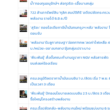
น้ำ’กองทุนอนุรักษ์ฯ ส่อทุจริต-เอื้อบางกลุ่ม
722 ล้าน! ทรัพย์สิน 'กุลิศ สมบัติศิริ' อดีตปลัดกระทรว
พลังงาน รายได้ 6.8 ล./ปี
‘สุริยะ’ ถอยไอเดียภาษีน้ำมันคนกรุงฯ หลัง ‘พลังงาน’ ไ
ตอบรับ
‘พลังงาน’รับลูก‘เศรษฐา’จ่อถก'กกพ.'ลดค่าไฟเหลือ 4
บ./หน่วย-ขอ‘งบกลาง’อุ้มกลุ่มเปราะบาง
‘พีระพันธุ์’ สั่งตั้งคณะทำงานดูราคา NGV หลังสารพัด
ขนส่งแห่ร้องเรียน
ครม.อนุมัติลดราคาน้ำมันเบนซิน 1 บ./ลิตร เริ่ม 7 พ.ย.
เป็นเวลา 3 เดือน
‘พีระพันธุ์’ ปักธงนโยบายลดเบนซิน 2.5 บ./ลิตร 3 เดือ
รื้อใหญ่โครงสร้างพลังงาน
ครม.ตั้งปลัดคลัง-พลังงาน คนใหม่ พร้อมแบ่งงาน 6 