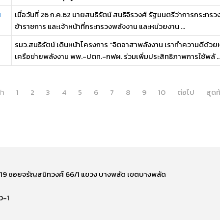
น
เมื่อวันที่ 26 ก.ค.62 นายสนธิรัตน์ สนธิจิรวงศ์ รัฐมนตรีว่าการกระท
ข้าราชการ และเจ้าหน้าที่กระทรวงพลังงาน และหน่วยงาน ...
า
รมว.สนธิรัตน์ เดินหน้าโครงการ “จิตอาสาพลังงาน เราทำความดีด้วย
เครือข่ายพลังงาน พพ.-ปตท.-กฟผ. ร่วมเพิ่มประสิทธิภาพการใช้พลั ..
้า
1
2
3
4
5
6
7
8
9
10
ต่อไป
สุดท
ี่ 219 ซอยจรัญสนิทวงศ์ 66/1 แขวง บางพลัด เขตบางพลัด
0-1