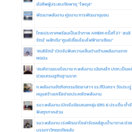
ยังชีพผู้ประสบภัยพายุ “โพดุล”
พัฒนาพลังงาน คู่ขนาน การพัฒนาชุมชน
ไทยประกาศพร้อมเป็นเจ้าภาพ AMEM ครั้งที่ 37 ‘สนธิ
รัตน์’ ผลักดัน“ศูนย์เชื่อมโยงไฟฟ้าอาเซียน”
'สนธิรัตน์' เปิดรับฟังความเห็นต่างด้านพลังงานจาก
NGOs
'สมคิด'มอบนโยบาย ก.พลังงาน เน้นกลไก ปตท.เป็นหล
ช่วยเศรษฐกิจฐานราก
ก.พลังงานจัดกิจกรรมจิตอาสาฯ รร.ทีปังกรฯ วัดประดู่
หนุนสร้างเครือข่ายประหยัดพลังงาน
รมว.พลังงาน เปิดรับข้อเสนอกลุ่ม ERS 6 ประเด็น ย้ำร
ฟังทุกภาคส่วน
รมว.พลังงาน เร่งพัฒนาโซล่าร์เซลล์สูบน้ำบาดาล ช่ว
บรรเทาวิกฤตภัยแล้ง