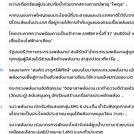
ความเดือดร้อนผู้ประสบภัยน้ำท่วมจากสถานการณ์พายุ “โพดุล” ...
หากจะมองภาพใหญ่ของประโยชน์ที่ประชาชนและประเทศชาติได้รับจ
ปิโตรเลียมในประเทศ ที่อยู่ภายใต้การกำกับดูแลของกรมเชื้อเพลิงธรรม
ไทยประกาศความพร้อมการเป็นเจ้าภาพ AMEM ครั้งที่ 37 ‘สนธิรัตน์’ ผ
เชื่อมโยงไฟฟ้าอาเซียน”
รัฐมนตรีว่าการกระทรวงพลังงาน“สนธิรัตน์”นำกระทรวงพลังงานสู่ยุค
ทุกกลุ่มผู้มีส่วนได้ส่วนเสียด้านพลังงาน ล่าสุดเปิดเวทีหารือ ...
ัก
รองนายกฯ “สมคิด จาตุศรีพิทักษ์” มอบนโยบายกระทรวงพลังงาน เน้
พลังงานเพื่อสู่การเป็นฮับพลังงานอาเซียน ใช้ความแข็งแกร่งของ ปต .
กระทรวงพลังงานจัดกิจกรรม “จิตอาสาพลังงาน เราทำความดีด้วยหัวใ
(วัดประดู่) สนับสนุนครู นักเรียนสร้างเครือข่ายประหยัดพลังง ...
ับ
รมว.พลังงาน เปิดรับข้อเสนอกลุ่ม ERS 6 ประเด็น ย้ำรับฟังทุกภาคส่
นโยบายเป็นประโยชน์ประชาชน หนุนใช้พลังงานหมุนเวียน วางระ ...
ย
รมว.พลังงาน เร่งมาตรการพัฒนาโซล่าร์เซลล์สูบน้ำบาดาล ช่วยบรรเท
เหนือและอีสาน มุ่งสู่เป้าหมาย 1,450 ระบบทั่วประเทศ