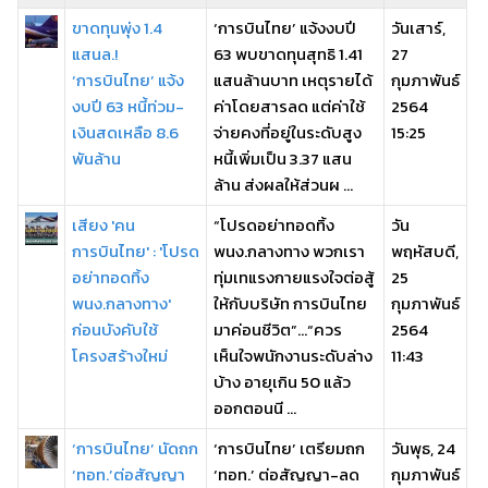
ขาดทุนพุ่ง 1.4
‘การบินไทย’ แจ้งงบปี
วันเสาร์,
แสนล.!
63 พบขาดทุนสุทธิ 1.41
27
‘การบินไทย’ แจ้ง
แสนล้านบาท เหตุรายได้
กุมภาพันธ์
งบปี 63 หนี้ท่วม-
ค่าโดยสารลด แต่ค่าใช้
2564
เงินสดเหลือ 8.6
จ่ายคงที่อยู่ในระดับสูง
15:25
พันล้าน
หนี้เพิ่มเป็น 3.37 แสน
ล้าน ส่งผลให้ส่วนผ ...
เสียง 'คน
“โปรดอย่าทอดทิ้ง
วัน
การบินไทย' : 'โปรด
พนง.กลางทาง พวกเรา
พฤหัสบดี,
อย่าทอดทิ้ง
ทุ่มเทแรงกายแรงใจต่อสู้
25
พนง.กลางทาง'
ให้กับบริษัท การบินไทย
กุมภาพันธ์
ก่อนบังคับใช้
มาค่อนชีวิต”…“ควร
2564
โครงสร้างใหม่
เห็นใจพนักงานระดับล่าง
11:43
บ้าง อายุเกิน 50 แล้ว
ออกตอนนี ...
‘การบินไทย’ นัดถก
‘การบินไทย’ เตรียมถก
วันพุธ, 24
‘ทอท.’ต่อสัญญา
‘ทอท.’ ต่อสัญญา-ลด
กุมภาพันธ์