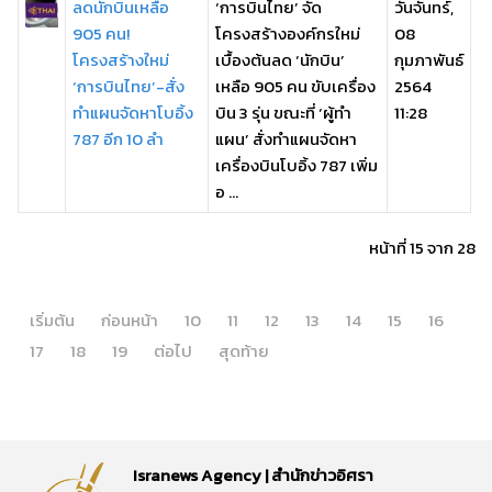
ลดนักบินเหลือ
‘การบินไทย’ จัด
วันจันทร์,
905 คน!
โครงสร้างองค์กรใหม่
08
โครงสร้างใหม่
เบื้องต้นลด ‘นักบิน’
กุมภาพันธ์
‘การบินไทย’-สั่ง
เหลือ 905 คน ขับเครื่อง
2564
ทำแผนจัดหาโบอิ้ง
บิน 3 รุ่น ขณะที่ ‘ผู้ทำ
11:28
787 อีก 10 ลำ
แผน’ สั่งทำแผนจัดหา
เครื่องบินโบอิ้ง 787 เพิ่ม
อ ...
หน้าที่ 15 จาก 28
เริ่มต้น
ก่อนหน้า
10
11
12
13
14
15
16
17
18
19
ต่อไป
สุดท้าย
Isranews Agency | สำนักข่าวอิศรา