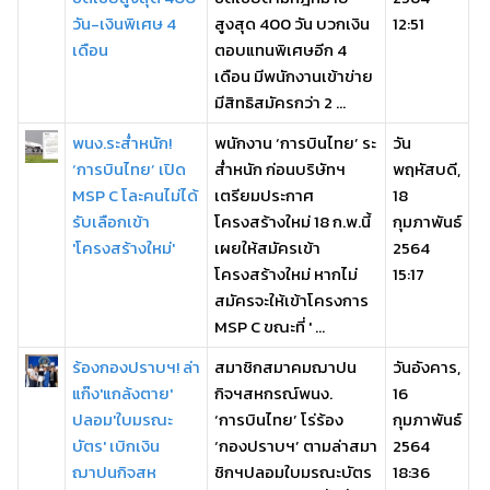
วัน-เงินพิเศษ 4
สูงสุด 400 วัน บวกเงิน
12:51
เดือน
ตอบแทนพิเศษอีก 4
เดือน มีพนักงานเข้าข่าย
มีสิทธิสมัครกว่า 2 ...
พนง.ระส่ำหนัก!
พนักงาน ‘การบินไทย’ ระ
วัน
‘การบินไทย’ เปิด
ส่ำหนัก ก่อนบริษัทฯ
พฤหัสบดี,
MSP C โละคนไม่ได้
เตรียมประกาศ
18
รับเลือกเข้า
โครงสร้างใหม่ 18 ก.พ.นี้
กุมภาพันธ์
'โครงสร้างใหม่'
เผยให้สมัครเข้า
2564
โครงสร้างใหม่ หากไม่
15:17
สมัครจะให้เข้าโครงการ
MSP C ขณะที่ ' ...
ร้องกองปราบฯ! ล่า
สมาชิกสมาคมฌาปน
วันอังคาร,
แก๊ง'แกล้งตาย'
กิจฯสหกรณ์พนง.
16
ปลอม'ใบมรณะ
‘การบินไทย’ โร่ร้อง
กุมภาพันธ์
บัตร' เบิกเงิน
‘กองปราบฯ’ ตามล่าสมา
2564
ฌาปนกิจสห
ชิกฯปลอมใบมรณะบัตร
18:36