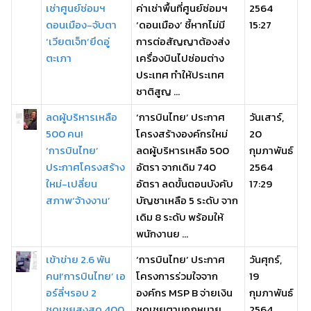
เช่าศูนย์ซ่อมฯ
ค่าเช่าพื้นที่ศูนย์ซ่อมฯ
2564
ดอนเมือง-จับตา
‘ดอนเมือง’ ชี้หากไม่มี
15:27
‘เวียตเจ็ท’ยึดอู่
การต่อสัญญาต้องส่ง
ตะเภา
เครื่องบินไปซ่อมต่าง
ประเทศ ทำให้ประเทศ
ชาติสูญ ...
ลดผู้บริหารเหลือ
‘การบินไทย’ ประกาศ
วันเสาร์,
500 คน!
โครงสร้างองค์กรใหม่
20
‘การบินไทย’
ลดผู้บริหารเหลือ 500
กุมภาพันธ์
ประกาศโครงสร้าง
อัตรา จากเดิม 740
2564
ใหม่-เปลี่ยน
อัตรา ลดขั้นตอนบังคับ
17:29
สภาพ‘จ้างงาน’
บัญชาเหลือ 5 ระดับ จาก
เดิม 8 ระดับ พร้อมให้
พนักงานย ...
เข้าข่าย 2.6 พัน
‘การบินไทย’ ประกาศ
วันศุกร์,
คน!‘การบินไทย’ เอ
โครงการร่วมใจจาก
19
อร์ลี่ฯรอบ 2
องค์กร MSP B จ่ายเงิน
กุมภาพันธ์
ชดเชยสูงสุด 400
ชดเชยตามกฎหมาย
2564