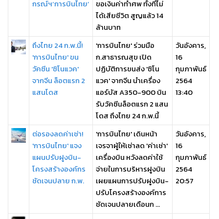
กรณ์ฯ‘การบินไทย’
ขอเงินค่าทำศพ ทั้งที่ไม่
ได้เสียชีวิต สูญแล้ว 14
ล้านบาท
ถึงไทย 24 ก.พ.นี้!
'การบินไทย' ร่วมมือ
วันอังคาร,
'การบินไทย' ขน
ก.สาธารณสุข เปิด
16
วัคซีน 'ซิโนแวค'
ปฏิบัติการขนส่ง 'ซิโน
กุมภาพันธ์
จากจีน ล็อตแรก 2
แวค' จากจีน นำเครื่อง
2564
แสนโดส
แอร์บัส A350-900 บิน
13:40
รับวัคซีนล็อตแรก 2 แสน
โดส ถึงไทย 24 ก.พ.นี้
ต่อรองลดค่าเช่า!
'การบินไทย' เดินหน้า
วันอังคาร,
'การบินไทย' แจง
เจรจาผู้ให้เช่าลด 'ค่าเช่า'
16
แผนปรับฝูงบิน-
เครื่องบิน หวังลดค่าใช้
กุมภาพันธ์
โครงสร้างองค์กร
จ่ายในการบริหารฝูงบิน
2564
ชัดเจนปลาย ก.พ.
เผยแผนการปรับฝูงบิน-
20:57
ปรับโครงสร้างองค์การ
ชัดเจนปลายเดือนก ...