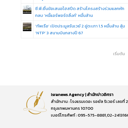
ซี.พี.ยื่นข้อเสนอไฮสปีด สร้างโครงสร้างร่วมแลกหัก
กลบ ’หนี้แอร์พอร์ตลิ้งค์’ หมื่นล้าน
‘ทัพเรือ’ เปิดประมูลรันเวย์ 2 อู่ตะเภา 1.5 หมื่นล้าน ลุ้น
‘NTP’ 3 สนามบินกลางปี 67
เริ่มต้น
Isranews Agency | สำนักข่าวอิศรา
สำนักงาน : โรงแรมเดอะ รอยัล ริเวอร์ เลขท
กรุงเทพมหานคร 10700
เบอร์โทรศัพท์ : 095-575-8881,02-241316