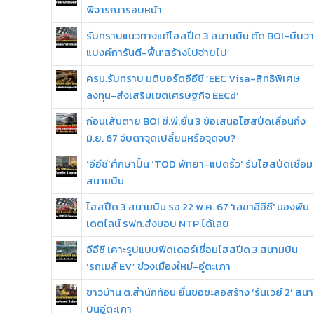
พิจารณารอบหน้า
รับทราบแนวทางแก้ไฮสปีด 3 สนามบิน ตัด BOI-บีบว
แบงค์การันตี-ฟื้น’สร้างไปจ่ายไป’
ครม.รับทราบ มติบอร์ดอีอีซี ‘EEC Visa-สิทธิพิเศษ
ลงทุน-ส่งเสริมเขตเศรษฐกิจ EECd’
ก่อนเส้นตาย BOI ซี.พี.ยื่น 3 ข้อเสนอไฮสปีดเลื่อนถึง
มิ.ย. 67 จับตาจุดเปลี่ยนหรือจุดจบ?
‘อีอีซี’ศึกษาปั้น ‘TOD พัทยา-แปดริ้ว’ รับไฮสปีดเชื่อม
สนามบิน
ไฮสปีด 3 สนามบิน รอ 22 พ.ค. 67 'เลขาอีอีซี' มองพ้น
เดตไลน์ รฟท.ส่งมอบ NTP ได้เลย
อีอีซี เคาะรูปแบบฟีดเดอร์เชื่อมไฮสปีด 3 สนามบิน
‘รถเมล์ EV’ ช่วงเมืองใหม่-อู่ตะเภา
ชาวบ้าน ต.สำนักท้อน ยื่นขอชะลอสร้าง ‘รันเวย์ 2’ สน
บินอู่ตะเภา