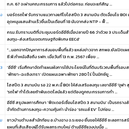
ก.ค. 67 จะผ่านคณะกรรมการ แล้วไปต่อครม. ก่อนจะแก้สัญ ...
าง
บอร์ดรถไฟ รับทราบแนวทางแก้ไขไฮสปีด 3 สนามบิน ตัดเงื่อนไข BOI มุ
อุดหนุนแสนล้านเร็วขึ้นเป็นเดือนที่ 18 นับจากส่ง NTP - ฟื้ ...
ครม.รับทราบมติที่ประชุมบอร์ดอีอีซีเมื่อปลายปี 66 ว่าด้วย 3 ประเด็
ลงทุน-ส่งเสริมเขตเศรษฐกิจพิเศษ EECd’
“...นอกจากปัญหาการส่งมอบพื้นที่แล้ว แหล่งข่าวจาก สกพอ.ยังเปิดเผยเพิ
ซี.พี.ทำหนังสือถึง รฟท. เมื่อวันที่ 13 ก.พ. 2567 เพื่อข ...
 3
‘อีอีซี’ เริ่มศึกษาจัดทำแผนผังการใช้ประโยชน์ในที่ดินบริเวณพื้นที่รอ
‘พัทยา-ฉะเชิงเทรา’ เปิดแผนเฉพาะพัทยา 280 ไร่ ปั้นมิกซ์ยู ...
ไฮสปีด 3 สนามบิน รอ 22 พ.ค.นี้ BOI ให้ส่งเสริมลงทุน เลขาอีอีซี 'จ
'รถไฟ' ทำได้เลยถ้าพ้นเดตไลน์แล้ว แต่ต้องดูคณะกรรมการกำ ...
อีอีซี สรุปผลการศึกษา ‘ฟีดเดอร์เชื่อมไฮสปีด 3 สนามบิน’ เป็นรถรางล
จำกัดด้านการลงทุน-ความคุ้มค่า นำร่อง ‘รถเมล์ EV’ ไปก่อน ...
าม
ชาวบ้านตำบลสำนักท้อน อ.บ้างฉาง จ.ระยอง ยื่นขอให้อีอีซี ชะลอการสร้าง
แผนที่เส้นเสียงผู้ได้รับผลกระทบใหม่ ด้านอีอีซีแจงปมนี้อ ...