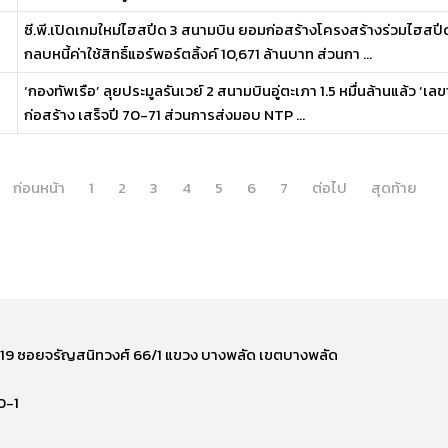
ซี.พี.เปิดเกมใหม่ไฮสปีด 3 สนามบิน ยอมก่อสร้างโครงสร้างร่วมไฮสปี
กลบหนี้ค่าใช้สิทธิ์แอร์พอร์ตลิ้งค์ 10,671 ล้านบาท ส่วนกา ...
‘กองทัพเรือ’ ลุยประมูลรันเวย์ 2 สนามบินอู่ตะเภา 1.5 หมื่นล้านแล้ว ‘เลขาอีอ
ก่อสร้าง เสร็จปี 70-71 ส่วนการส่งมอบ NTP ...
ก่อนหน้า
1
2
3
4
5
6
7
ต่อไป
สุดท้าย
ี่ 219 ซอยจรัญสนิทวงศ์ 66/1 แขวง บางพลัด เขตบางพลัด
0-1